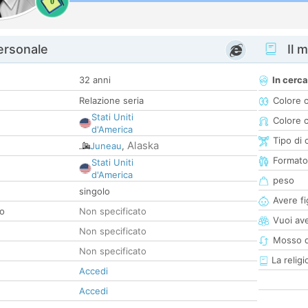
0
personale
Il m
32 anni
In cerca
Relazione seria
Colore 
Stati Uniti
Colore c
d'America
Tipo di 
Alaska
Juneau
,
Formato
Stati Uniti
d'America
peso
singolo
Avere fig
co
Non specificato
Vuoi ave
Non specificato
Mosso d
Non specificato
La religi
Accedi
Accedi