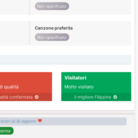
Non specificato
Canzone preferita
Non specificato
Visitatori
di qualità
Molto visitato
alità confermata
Il migliore Filippine
favore sii di supporto