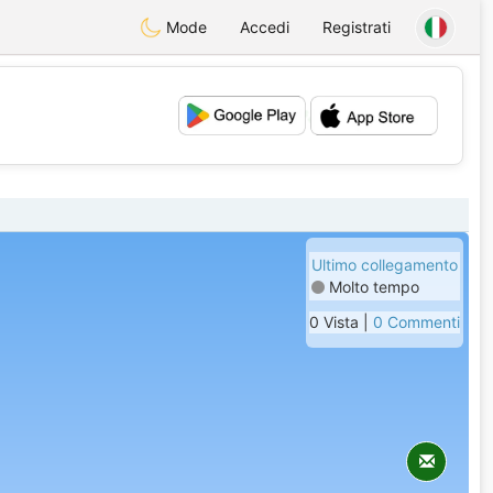
Mode
Accedi
Registrati
💕
💖
Ultimo collegamento
Molto tempo
0 Vista |
0 Commenti