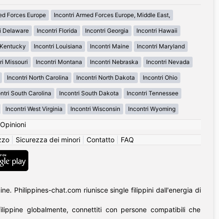
med Forces Europe
Incontri Armed Forces Europe, Middle East,
ri Delaware
Incontri Florida
Incontri Georgia
Incontri Hawaii
i Kentucky
Incontri Louisiana
Incontri Maine
Incontri Maryland
ri Missouri
Incontri Montana
Incontri Nebraska
Incontri Nevada
Incontri North Carolina
Incontri North Dakota
Incontri Ohio
ntri South Carolina
Incontri South Dakota
Incontri Tennessee
Incontri West Virginia
Incontri Wisconsin
Incontri Wyoming
Opinioni
izzo
|
Sicurezza dei minori
|
Contatto
|
FAQ
. Philippines-chat.com riunisce single filippini dall'energia di
lippine globalmente, connettiti con persone compatibili che