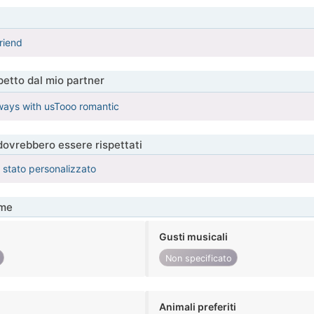
riend
etto dal mio partner
ways with usTooo romantic
 dovrebbero essere rispettati
è stato personalizzato
me
Gusti musicali
Non specificato
Animali preferiti