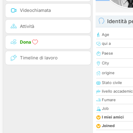
Videochiamata
Identità 
Attività
Age
Dona
qui a
Paese
Timeline di lavoro
City
origine
Stato civile
livello accademi
Fumare
Job
I miei amici
Joined