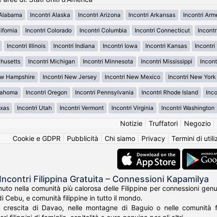
 Alabama
Incontri Alaska
Incontri Arizona
Incontri Arkansas
Incontri Ar
ifornia
Incontri Colorado
Incontri Columbia
Incontri Connecticut
Incont
Incontri Illinois
Incontri Indiana
Incontri Iowa
Incontri Kansas
Incontr
chusetts
Incontri Michigan
Incontri Minnesota
Incontri Mississippi
Incont
ew Hampshire
Incontri New Jersey
Incontri New Mexico
Incontri New York
klahoma
Incontri Oregon
Incontri Pennsylvania
Incontri Rhode Island
Inco
exas
Incontri Utah
Incontri Vermont
Incontri Virginia
Incontri Washington
Notizie
|
Truffatori
|
Negozio
|
Cookie e GDPR
|
Pubblicità
|
Chi siamo
|
Privacy
|
Termini di util
Incontri Filippina Gratuita – Connessioni Kapamilya
o nella comunità più calorosa delle Filippine per connessioni genuine
di Cebu, e comunità filippine in tutto il mondo.
a crescita di Davao, nelle montagne di Baguio o nelle comunità fi