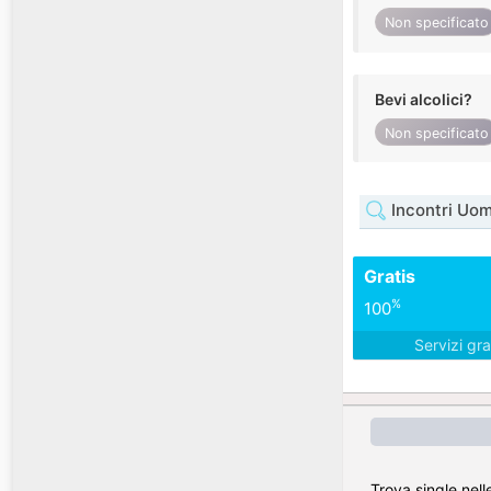
Non specificato
Bevi alcolici?
Non specificato
Incontri Uo
Gratis
%
100
Servizi gra
Trova single nell