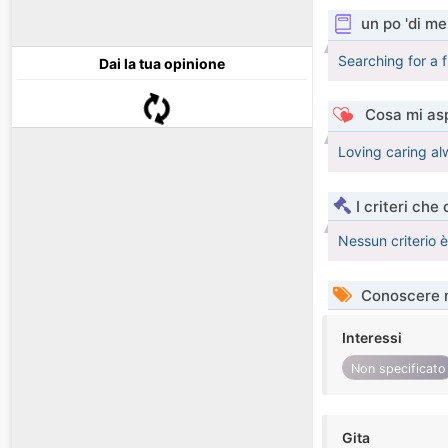
un po 'di me
Searching for a f
Dai la tua opinione
Cosa mi asp
Loving caring al
I criteri che
Nessun criterio 
Conoscere 
Interessi
Non specificato
Gita