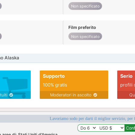
Non specificato
Film preferito
Non specificato
mo Alaska
Supporto
Serio
100% gratis
profili 
tuiti
Moderatori in ascolto
Qu
Lavoriamo sodo per darti il miglior servizio, per 
e aree di: Stati Uniti d'America