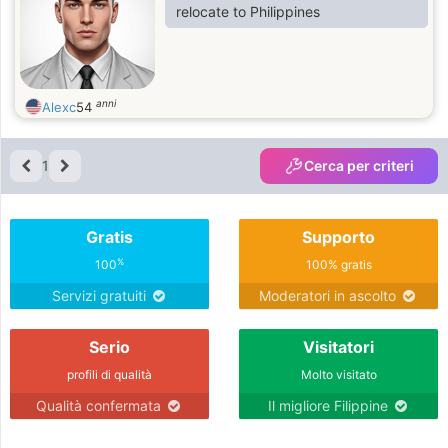
relocate to Philippines
anni
Alexc
54
1
Cerca per criteri
Gratis
Supporto
%
100
100% gratis
Servizi gratuiti
Moderatori in ascolto
Serio
Visitatori
profili di qualità
Molto visitato
Qualità confermata
Il migliore Filippine