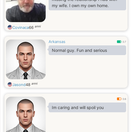
my wife. I own my own home.
anni
Covinaca
66
Arkansas
0.7
Normal guy. Fun and serious
anni
Jasond
48
0.6
Im caring and will spoil you