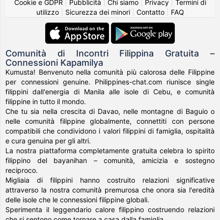
Cookie e GDPR
|
Pubblicità
|
Chi siamo
|
Privacy
|
Termini di
utilizzo
|
Sicurezza dei minori
|
Contatto
|
FAQ
Comunità di Incontri Filippina Gratuita –
Connessioni Kapamilya
Kumusta! Benvenuto nella comunità più calorosa delle Filippine
per connessioni genuine. Philippines-chat.com riunisce single
filippini dall'energia di Manila alle isole di Cebu, e comunità
filippine in tutto il mondo.
Che tu sia nella crescita di Davao, nelle montagne di Baguio o
nelle comunità filippine globalmente, connettiti con persone
compatibili che condividono i valori filippini di famiglia, ospitalità
e cura genuina per gli altri.
La nostra piattaforma completamente gratuita celebra lo spirito
filippino del bayanihan – comunità, amicizia e sostegno
reciproco.
Migliaia di filippini hanno costruito relazioni significative
attraverso la nostra comunità premurosa che onora sia l'eredità
delle isole che le connessioni filippine globali.
Sperimenta il leggendario calore filippino costruendo relazioni
che si sentono come tornare a casa dalla famiglia.