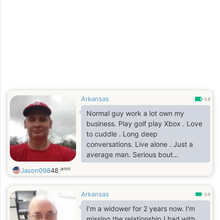
Arkansas
0.8
Normal guy work a lot own my
business. Play golf play Xbox . Love
to cuddle . Long deep
conversations. Live alone . Just a
average man. Serious bout
marriage. To old for games so
anni
Jason098
48
serious females only . If I've liked
you then I'm interested and if u r let
Arkansas
me no.
0.9
I'm a widower for 2 years now. I'm
missing the relationship I had with