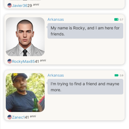
anni
Javier36
29
Arkansas
0.7
My name is Rocky, and I am here for
friends.
anni
RockyMax85
41
Arkansas
0.9
I'm trying to find a friend and mayne
more.
anni
Zanec1
41