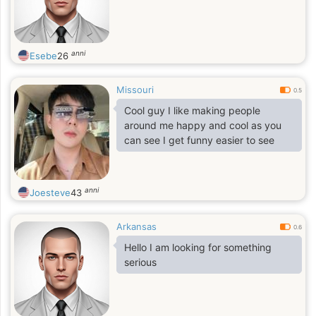
anni
Esebe
26
Missouri
0.5
Cool guy I like making people
around me happy and cool as you
can see I get funny easier to see
anni
Joesteve
43
Arkansas
0.6
Hello I am looking for something
serious