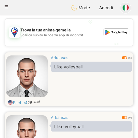
Philippines
Chat
Toggle
Mode
Accedi
navigation
💖
Trova la tua anima gemella
💖
Scarica subito la nostra app di incontri!
💕
💕
Arkansas
0.3
Like volleyball
anni
Esebe4
26
Arkansas
0.6
I like volleyball