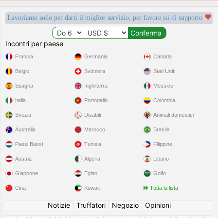
Lavoriamo sodo per darti il miglior servizio, per favore sii di supporto
Incontri per paese
Francia
Germania
Canada
Belgio
Svizzera
Stati Uniti
Spagna
Inghilterra
Messico
Italia
Portogallo
Colombia
Svezia
Disabili
Animali domestici
Australia
Marocco
Brasile
Paesi Bassi
Tunisia
Filippine
Austria
Algeria
Libano
Giappone
Egitto
Golfo
Cina
Kuwait
Tutta la lista
Notizie
|
Truffatori
|
Negozio
|
Opinioni