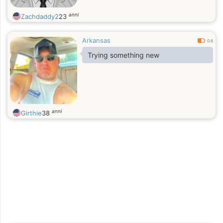
anni
Zachdaddy2
23
Arkansas
0.6
Trying something new
anni
Girthie
38