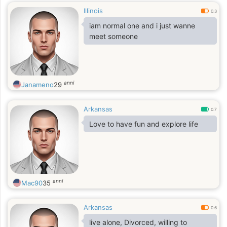
Illinois
0.3
iam normal one and i just wanne
meet someone
anni
Janameno
29
Arkansas
0.7
Love to have fun and explore life
anni
Mac90
35
Arkansas
0.6
live alone, Divorced, willing to