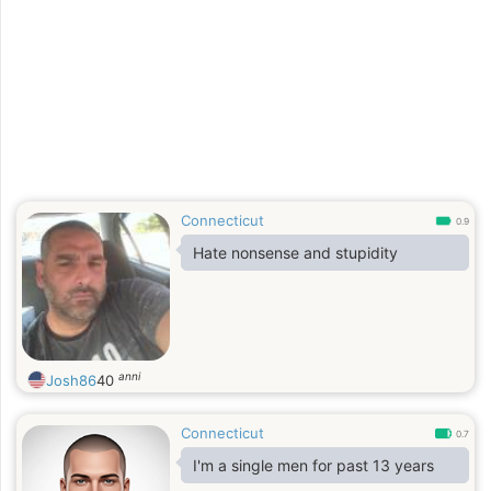
Connecticut
0.9
Hate nonsense and stupidity
anni
Josh86
40
Connecticut
0.7
I'm a single men for past 13 years