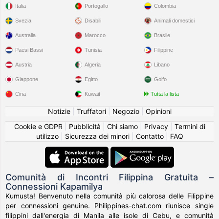
Italia
Portogallo
Colombia
Svezia
Disabili
Animali domestici
Australia
Marocco
Brasile
Paesi Bassi
Tunisia
Filippine
Austria
Algeria
Libano
Giappone
Egitto
Golfo
Cina
Kuwait
Tutta la lista
Notizie
|
Truffatori
|
Negozio
|
Opinioni
Cookie e GDPR
|
Pubblicità
|
Chi siamo
|
Privacy
|
Termini di
utilizzo
|
Sicurezza dei minori
|
Contatto
|
FAQ
Comunità di Incontri Filippina Gratuita –
Connessioni Kapamilya
Kumusta! Benvenuto nella comunità più calorosa delle Filippine
per connessioni genuine. Philippines-chat.com riunisce single
filippini dall'energia di Manila alle isole di Cebu, e comunità