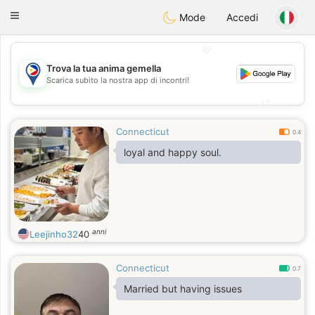
Philippines
Chat
Toggle
Mode
Accedi
navigation
💖
Trova la tua anima gemella
💖
Scarica subito la nostra app di incontri!
💕
💕
Connecticut
0.4
loyal and happy soul.
anni
Leejinho32
40
Connecticut
0.7
Married but having issues