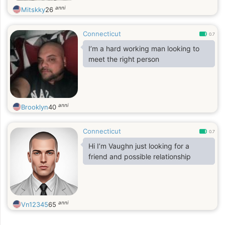
anni
Mitskky
26
Connecticut
0.7
I’m a hard working man looking to
meet the right person
anni
Brooklyn
40
Connecticut
0.7
Hi I’m Vaughn just looking for a
friend and possible relationship
anni
Vn12345
65