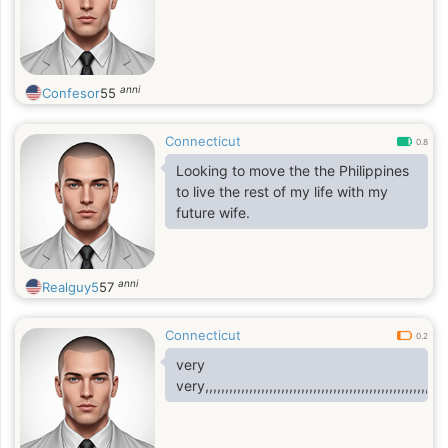
anni
Confesor
55
Connecticut
0.8
Looking to move the the Philippines
to live the rest of my life with my
future wife.
anni
Realguy5
57
Connecticut
0.2
very
very,,,,,,,,,,,,,,,,,,,,,,,,,,,,,,,,,,,,,,,,,,,,,,,,,,,,,,