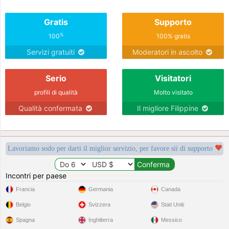
reading my profile. Take good care
and God Bless you always.Kind
Gratis
Supporto
Regards,Dave
%
100
100% gratis
Servizi gratuiti
Moderatori in ascolto
Serio
Visitatori
profili di qualità
Molto visitato
Qualità confermata
Il migliore Filippine
Lavoriamo sodo per darti il miglior servizio, per favore sii di supporto
Incontri per paese
Francia
Germania
Canada
Belgio
Svizzera
Stati Uniti
Spagna
Inghilterra
Messico