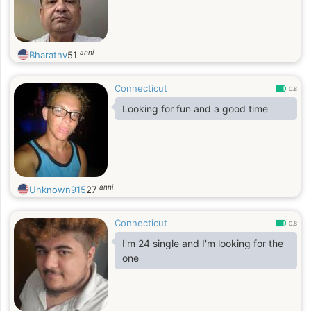
anni
Bharatnv
51
Connecticut
0.8
Looking for fun and a good time
anni
Unknown915
27
Connecticut
0.8
I'm 24 single and I'm looking for the
one