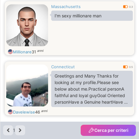
Massachusetts
0.3
I'm sexy millionare man
anni
Millionare
31
Connecticut
0.5
Greetings and Many Thanks for
looking at my profile.Please see
below about me.Practical personA
faithful and loyal guyGoal Oriented
personHave a Genuine heartHave a
good sense of humourVery
anni
Davelewise
46
emotional and respect
sentimentsLoving, respecting and
caring personLove adventure and
1
Cerca per criteri
natureThank you very much for