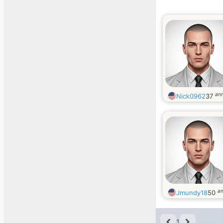
ann
Nick0962
37
an
Jmundy18
50
1