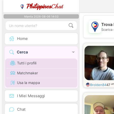
Philippines
Chat
Manila 2026-08-06 14:03
Trova 
Scarica 
Home
Cerca
Tutti i profili
Matchmaker
Usa la mappa
an
Brolden84
47
I Miei Messaggi
Chat