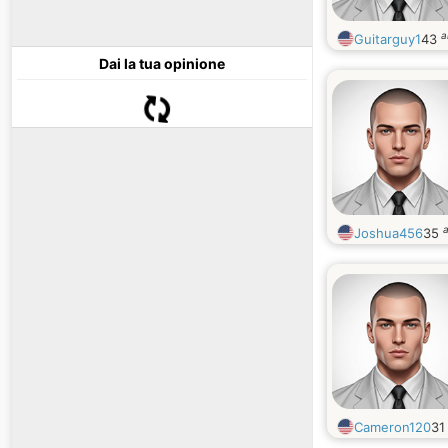
a
Guitarguy1
43
Dai la tua opinione
a
Joshua456
35
Cameron120
3