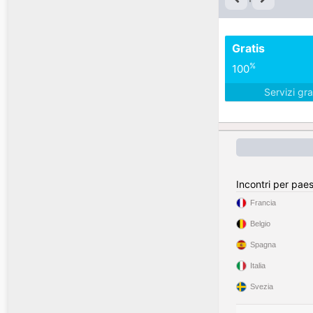
Gratis
%
100
Servizi gra
Incontri per pae
Francia
Belgio
Spagna
Italia
Svezia