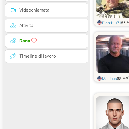
Videochiamata
a
Pizzahut71
55
Attività
Dona
Timeline di lavoro
anni
Madicus
68