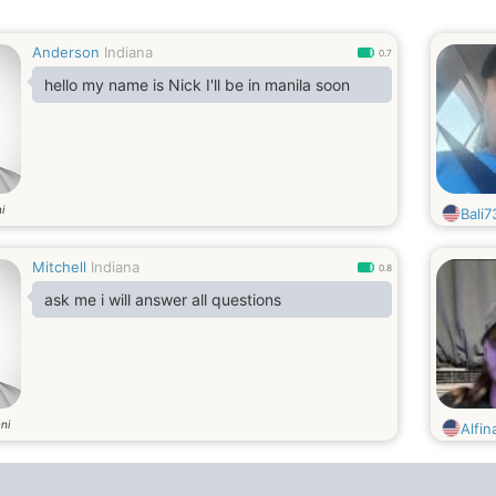
Anderson
Indiana
0.7
hello my name is Nick I'll be in manila soon
i
Bali7
Mitchell
Indiana
0.8
ask me i will answer all questions
ni
Alfin