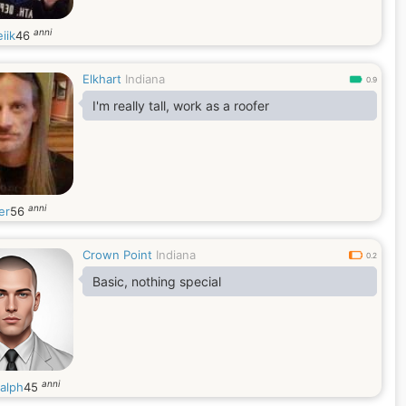
anni
eiik
46
Elkhart
Indiana
0.9
I'm really tall, work as a roofer
anni
er
56
Crown Point
Indiana
0.2
Basic, nothing special
anni
ralph
45