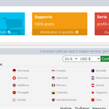
Supporto
Serio
100% gratis
profili 
tuiti
Moderatori in ascolto
Qu
Lavoriamo sodo per darti il miglior servizio, per 
se
Germania
Canada
Australia
Svizzera
Stati Uniti
Paesi Bass
Inghilterra
Messico
Austria
Portogallo
Colombia
Giappone
Disabili
Animali domestici
Cina
Notizie
|
Truffatori
|
Negozio
|