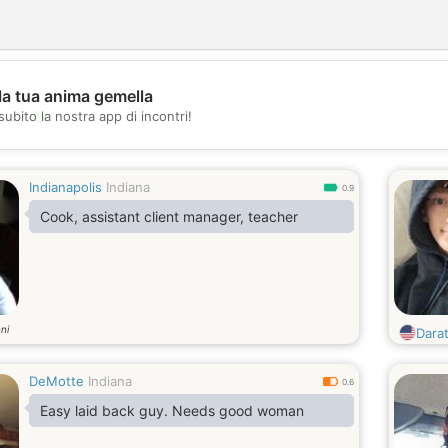
la tua anima gemella
💖
subito la nostra app di incontri!
💕
Indianapolis
Indiana
0.9
Cook, assistant client manager, teacher
ni
Dara
DeMotte
Indiana
0.6
Easy laid back guy. Needs good woman