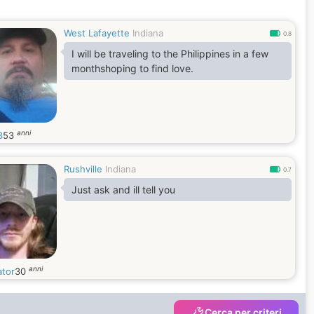
West Lafayette
Indiana
0.8
I will be traveling to the Philippines in a few
monthshoping to find love.
anni
3
53
Rushville
Indiana
0.7
Just ask and ill tell you
anni
ator
30
Cerca per criteri