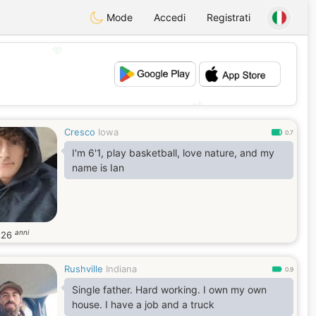
Mode
Accedi
Registrati
💖
💕
Cresco
Iowa
0.7
I'm 6'1, play basketball, love nature, and my
name is Ian
anni
t
26
Rushville
Indiana
0.9
Single father. Hard working. I own my own
house. I have a job and a truck