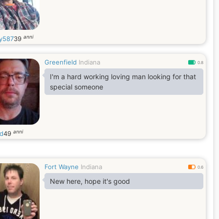
anni
ly587
39
Greenfield
Indiana
0.8
I'm a hard working loving man looking for that
special someone
anni
td
49
Fort Wayne
Indiana
0.6
New here, hope it's good