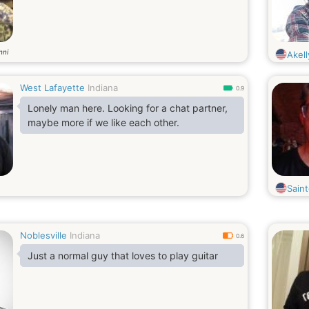
nni
Akel
West Lafayette
Indiana
0.9
Lonely man here. Looking for a chat partner,
maybe more if we like each other.
Sain
Noblesville
Indiana
0.6
Just a normal guy that loves to play guitar