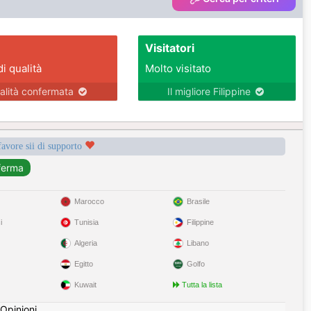
Visitatori
di qualità
Molto visitato
alità confermata
Il migliore Filippine
favore sii di supporto
Marocco
Brasile
i
Tunisia
Filippine
Algeria
Libano
Egitto
Golfo
Kuwait
Tutta la lista
Opinioni