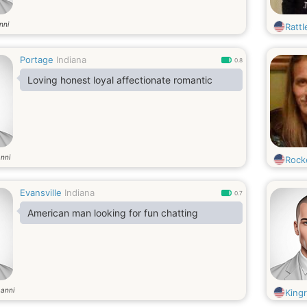
nni
Rattl
Portage
Indiana
0.8
Loving honest loyal affectionate romantic
nni
Rock
Evansville
Indiana
0.7
American man looking for fun chatting
anni
1
King