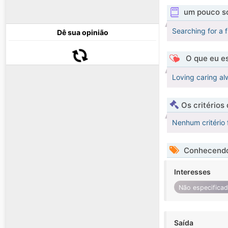
um pouco s
Searching for a f
Dê sua opinião
O que eu es
Loving caring al
Os critérios
Nenhum critério 
Conhecendo
Interesses
Não especifica
Saída