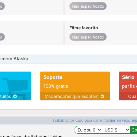
do
Não especificado
Filme favorito
do
Não especificado
omem Alaska
Suporte
Sério
100% grátis
perfis
tuitos
Moderadores que escutam
Qua
Trabalhamos duro para dar o melhor serviço, sej
os nas áreas de: Estados Unidos