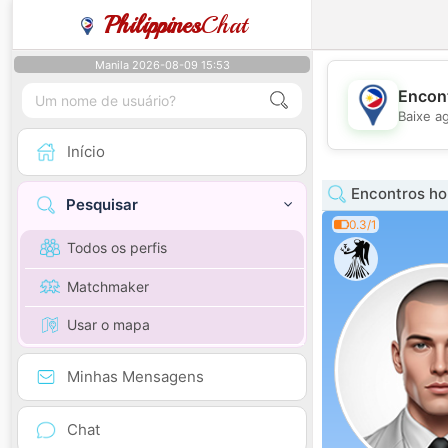
Philippines
Chat
Manila 2026-08-09 15:53
Encont
Baixe a
Início
Encontros h
Pesquisar
0.3/1
Todos os perfis
Matchmaker
Usar o mapa
Minhas Mensagens
Chat