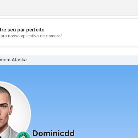
re seu par perfeito
💖
gora nosso aplicativo de namoro!
💕
omem Alaska
Dominicdd