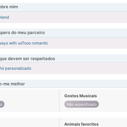
obre mim
riend
pero do meu parceiro
ways with usTooo romantic
 que devem ser respeitados
foi personalizado
-me melhor
Gostos Musicais
do
Não especificado
Animais favoritos