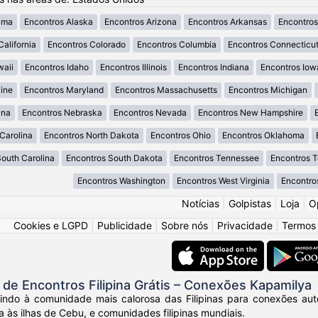
ama
Encontros Alaska
Encontros Arizona
Encontros Arkansas
Encontros
California
Encontros Colorado
Encontros Columbia
Encontros Connecticu
waii
Encontros Idaho
Encontros Illinois
Encontros Indiana
Encontros Iow
ine
Encontros Maryland
Encontros Massachusetts
Encontros Michigan
ana
Encontros Nebraska
Encontros Nevada
Encontros New Hampshire
Carolina
Encontros North Dakota
Encontros Ohio
Encontros Oklahoma
South Carolina
Encontros South Dakota
Encontros Tennessee
Encontros 
Encontros Washington
Encontros West Virginia
Encontro
Notícias
|
Golpistas
|
Loja
|
O
Cookies e LGPD
|
Publicidade
|
Sobre nós
|
Privacidade
|
Termos
e Encontros Filipina Grátis – Conexões Kapamilya
ndo à comunidade mais calorosa das Filipinas para conexões autênt
a às ilhas de Cebu, e comunidades filipinas mundiais.