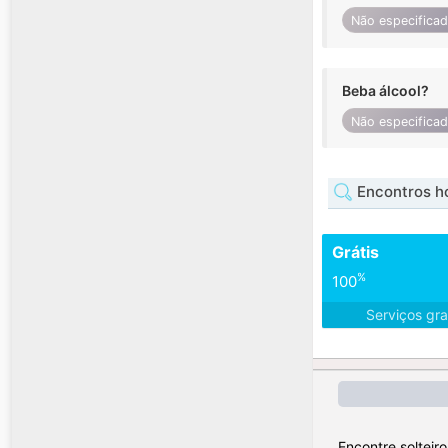
Não especifica
Beba álcool?
Não especifica
Encontros h
Grátis
%
100
Serviços gra
Encontre solteir