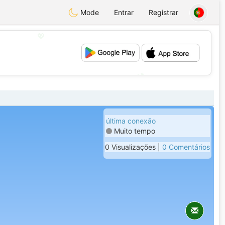
Mode
Entrar
Registrar
💖
💕
última conexão
Muito tempo
0 Visualizações |
0 Comentários