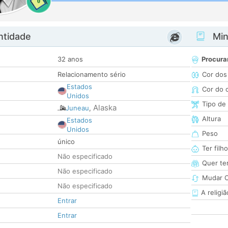
0
ntidade
Minh
32 anos
Procura
Relacionamento sério
Cor dos
Estados
Cor do 
Unidos
Tipo de
Alaska
Juneau
,
Altura
Estados
Unidos
Peso
único
Ter filh
Não especificado
Quer ter
Não especificado
Mudar C
Não especificado
A religiã
Entrar
Entrar