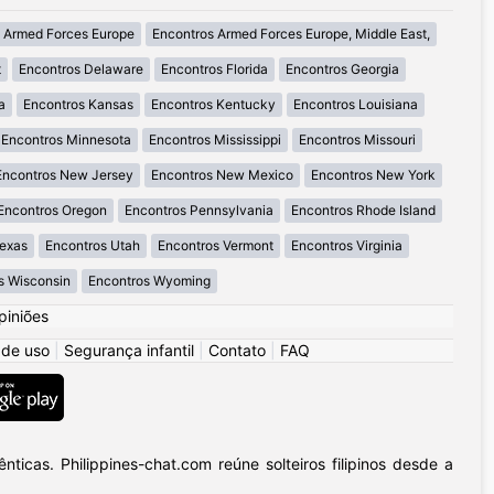
 Armed Forces Europe
Encontros Armed Forces Europe, Middle East,
t
Encontros Delaware
Encontros Florida
Encontros Georgia
a
Encontros Kansas
Encontros Kentucky
Encontros Louisiana
Encontros Minnesota
Encontros Mississippi
Encontros Missouri
Encontros New Jersey
Encontros New Mexico
Encontros New York
Encontros Oregon
Encontros Pennsylvania
Encontros Rhode Island
Texas
Encontros Utah
Encontros Vermont
Encontros Virginia
s Wisconsin
Encontros Wyoming
piniões
 de uso
|
Segurança infantil
|
Contato
|
FAQ
icas. Philippines-chat.com reúne solteiros filipinos desde a