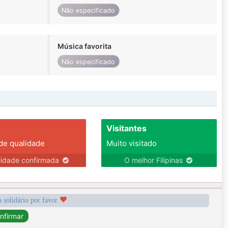
Não especificado
Música favorita
Não especificado
Visitantes
 de qualidade
Muito visitado
lidade confirmada
O melhor Filipinas
a solidário por favor