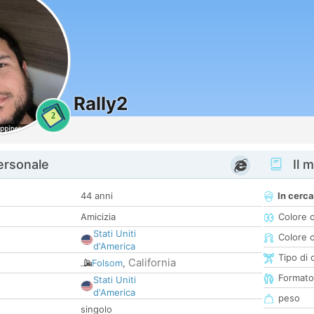
Rally2
2
personale
Il m
44 anni
In cerca
Amicizia
Colore 
Stati Uniti
Colore c
d'America
Tipo di 
California
Folsom
,
Formato
Stati Uniti
d'America
peso
singolo