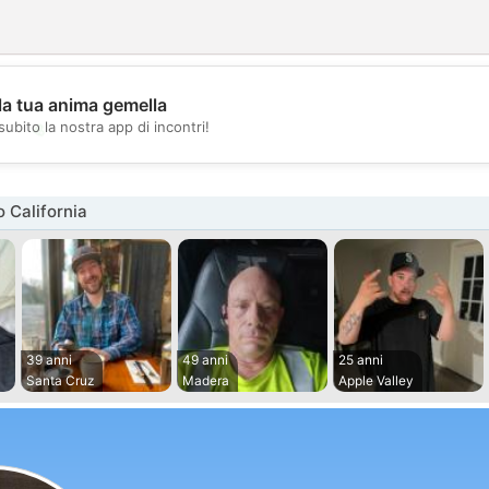
la tua anima gemella
💖
subito la nostra app di incontri!
💕
 California
39 anni
49 anni
25 anni
Santa Cruz
Madera
Apple Valley