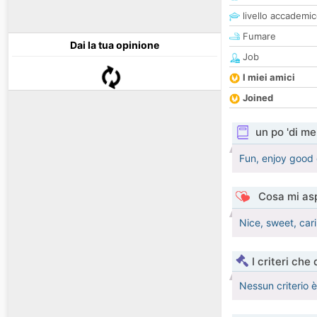
livello accademi
Fumare
Dai la tua opinione
Job
I miei amici
Joined
un po 'di me
Fun, enjoy good
Cosa mi asp
Nice, sweet, car
I criteri che
Nessun criterio 