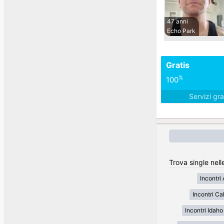
47 anni
Echo Park
Gratis
%
100
Servizi gra
Trova single nell
Incontri
Incontri Cal
Incontri Idaho