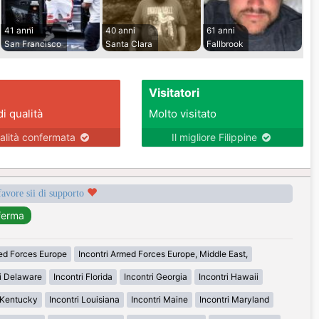
41 anni
40 anni
61 anni
San Francisco
Santa Clara
Fallbrook
Visitatori
di qualità
Molto visitato
alità confermata
Il migliore Filippine
favore sii di supporto
med Forces Europe
Incontri Armed Forces Europe, Middle East,
ri Delaware
Incontri Florida
Incontri Georgia
Incontri Hawaii
i Kentucky
Incontri Louisiana
Incontri Maine
Incontri Maryland