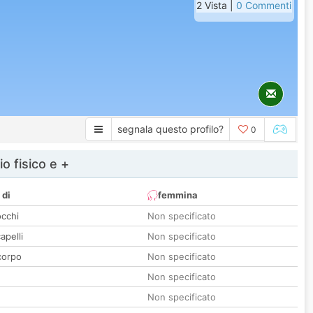
2 Vista |
0 Commenti
segnala questo profilo?
0
io fisico e +
 di
femmina
occhi
Non specificato
apelli
Non specificato
corpo
Non specificato
Non specificato
Non specificato