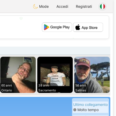
Mode
Accedi
Registrati
💖
💕
60 anni
38 anni
58 anni
Ontario
Sacramento
Salinas
Ultimo collegamento
Molto tempo