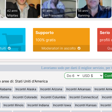
42 anni
61 anni
56 anni
Milpitas
San Francisco
Banning
Supporto
Serio
100% gratis
profili 
tuiti
Moderatori in ascolto
Qu
Lavoriamo sodo per darti il miglior servizio, per 
e aree di: Stati Uniti d'America
 Alabama
Incontri Alaska
Incontri Arizona
Incontri Arkansas
Incontri Ar
ifornia
Incontri Colorado
Incontri Columbia
Incontri Connecticut
Incont
Incontri Illinois
Incontri Indiana
Incontri Iowa
Incontri Kansas
Incontr