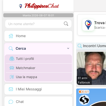
Philippines
Chat
Manila 2026-08-07 16:01
Trova 
Scarica 
Home
Incontri Uomo
Cerca
Tutti i profili
Matchmaker
Usa la mappa
61 anni
Fallbrook
I Miei Messaggi
0.6/1
Chat