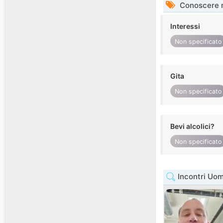
Conoscere 
Interessi
Non specificato
Gita
Non specificato
Bevi alcolici?
Non specificato
Incontri Uom