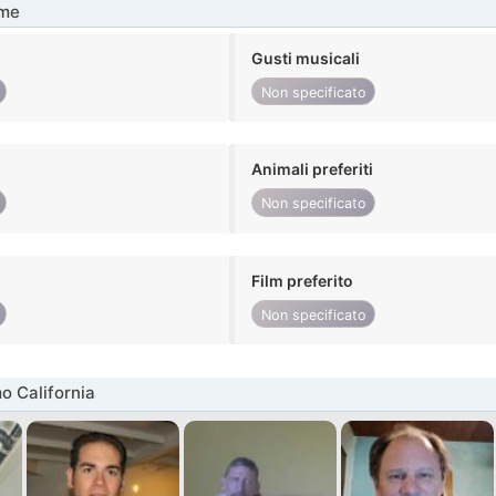
me
Gusti musicali
Non specificato
Animali preferiti
Non specificato
Film preferito
Non specificato
o California