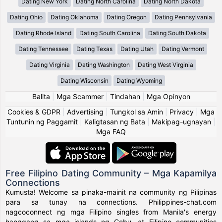
Dating New York
Dating North Carolina
Dating North Dakota
Dating Ohio
Dating Oklahoma
Dating Oregon
Dating Pennsylvania
Dating Rhode Island
Dating South Carolina
Dating South Dakota
Dating Tennessee
Dating Texas
Dating Utah
Dating Vermont
Dating Virginia
Dating Washington
Dating West Virginia
Dating Wisconsin
Dating Wyoming
Balita
|
Mga Scammer
|
Tindahan
|
Mga Opinyon
Cookies & GDPR
|
Advertising
|
Tungkol sa Amin
|
Privacy
|
Mga
Tuntunin ng Paggamit
|
Kaligtasan ng Bata
|
Makipag-ugnayan
|
Mga FAQ
Free Filipino Dating Community – Mga Kapamilya
Connections
Kumusta! Welcome sa pinaka-mainit na community ng Pilipinas
para sa tunay na connections. Philippines-chat.com
nagcoconnect ng mga Filipino singles from Manila's energy
hanggang sa mga islands ng Cebu, at Filipino communities