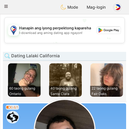
Philippines
Chat
Toggle
Mode
Mag-login
navigation
💖
💖
Hanapin ang iyong perpektong kapareha
I-download ang aming dating app ngayon!
💕
💕
Dating Lalaki California
60 taong gulang
40 taong gulang
22 taong gulang
Ontario
Santa Clara
Fair Oaks
0.6/1