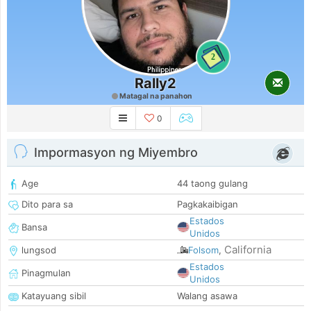
2
Rally2
Matagal na panahon
0
Impormasyon ng Miyembro
Age
44 taong gulang
Dito para sa
Pagkakaibigan
Estados
Bansa
Unidos
California
lungsod
Folsom
,
Estados
Pinagmulan
Unidos
Katayuang sibil
Walang asawa