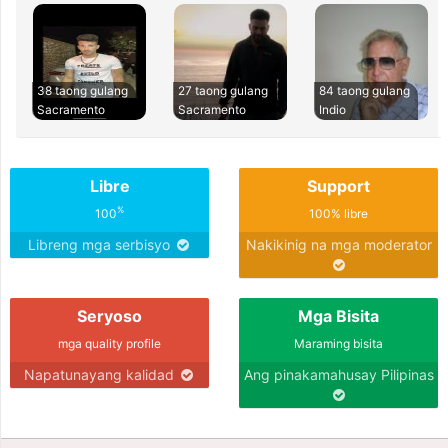
38 taong gulang
27 taong gulang
84 taong gulang
Sacramento
Sacramento
Indio
Libre
Support
%
100
100% libre
Libreng mga serbisyo
Nakikinig na mga moderator
Seryoso
Mga Bisita
mga quality profile
Maraming bisita
Napatunayang kalidad
Ang pinakamahusay Pilipinas