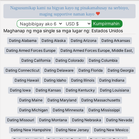
Nagsusumikap kami na bigyan kayo ng pinakamahusay na serbisyo,
maging supportive naman kayo
Maghanap ng mga single sa mga lugar ng: Estados Unidos
Dating Alabama
Dating Alaska
Dating Arizona
Dating Arkansas
Dating Armed Forces Europe
Dating Armed Forces Europe, Middle East,
Dating California
Dating Colorado
Dating Columbia
Dating Connecticut
Dating Delaware
Dating Florida
Dating Georgia
Dating Hawaii
Dating Idaho
Dating Illinois
Dating Indiana
Dating Iowa
Dating Kansas
Dating Kentucky
Dating Louisiana
Dating Maine
Dating Maryland
Dating Massachusetts
Dating Michigan
Dating Minnesota
Dating Mississippi
Dating Missouri
Dating Montana
Dating Nebraska
Dating Nevada
Dating New Hampshire
Dating New Jersey
Dating New Mexico