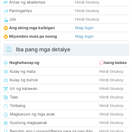
Antas ng akademya
Hindi tinukoy
Paninigarilyo
Hindi tinukoy
Job
Hindi tinukoy
Ang aking mga kaibigan
Mag-login
Miyembro mula pa noong
Mag-login
Iba pang mga detalye
Naghahanap ng
Isang babae
Kulay ng mata
Hindi tinukoy
Kulay ng buhok
Hindi tinukoy
Uri ng katawan
Hindi tinukoy
Taas
Hindi tinukoy
Timbang
Hindi tinukoy
Magkaroon ng mga anak
Hindi tinukoy
Gustong magkaanak
Hindi tinukoy
Baguhin ang Lungsod/Bansa para sa pag-ibig
Hindi tinukoy