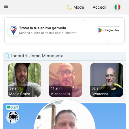
Philippines
Chat
Toggle
Mode
Accedi
navigation
💖
Trova la tua anima gemella
💖
Scarica subito la nostra app di incontri!
💕
💕
Incontri Uomo Minnesota
39 anni
41 anni
62 anni
Maple Grove
Minneapolis
Owatonna
0.9/1