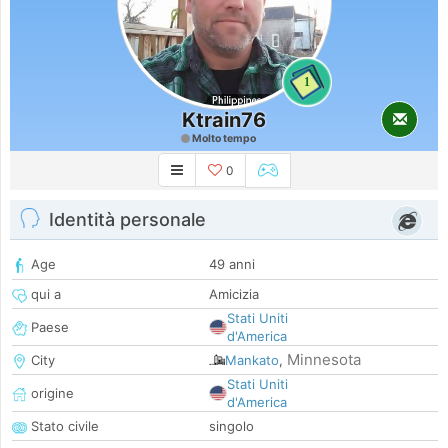
1
Ktrain76
Molto tempo
0
Identità personale
Age
49 anni
qui a
Amicizia
Stati Uniti
Paese
d'America
Minnesota
City
Mankato
,
Stati Uniti
origine
d'America
Stato civile
singolo