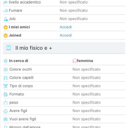
livello accademico
Non specificato
Fumare
Non specificato
Job
Non specificato
I miei amici
Accedi
Joined
Accedi
Il mio fisico e +
In cerca di
femmina
Colore occhi
Non specificato
Colore capelli
Non specificato
Tipo di corpo
Non specificato
Formato
Non specificato
peso
Non specificato
Avere figli
Non specificato
Vuoi avere figli
Non specificato
Mosso dall'amore
Non specificato