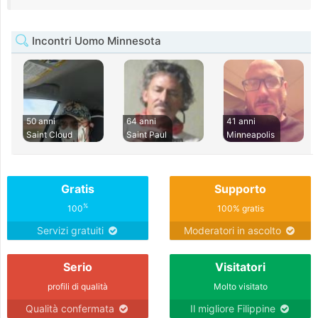
Incontri Uomo Minnesota
50 anni
64 anni
41 anni
Saint Cloud
Saint Paul
Minneapolis
Gratis
Supporto
%
100
100% gratis
Servizi gratuiti
Moderatori in ascolto
Serio
Visitatori
profili di qualità
Molto visitato
Qualità confermata
Il migliore Filippine