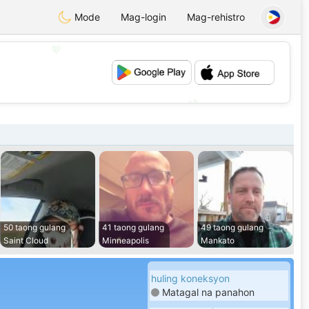
Mode
Mag-login
Mag-rehistro
💖
💕
50 taong gulang
41 taong gulang
49 taong gulang
Saint Cloud
Minneapolis
Mankato
huling koneksyon
Matagal na panahon