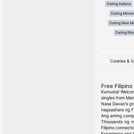
Dating Indiana
Dating Minne
Dating New M
Dating Rho
Cookies & 
Free Filipin
Kumusta! Welcom
singles from Man
Nasa Davao's gr
nagsashare ng Fil
Ang aming comple
Thousands ng mg
Filipino connecti
Experience ang l