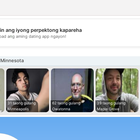
in ang iyong perpektong kapareha
💖
oad ang aming dating app ngayon!
💕
 Minnesota
31 taong gulang
62 taong gulang
39 taong gulang
Minneapolis
Owatonna
Maple Grove