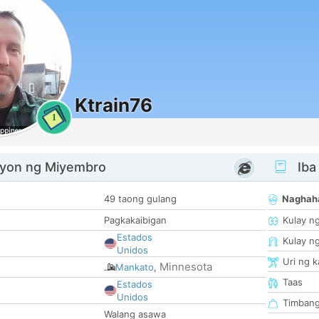
Ktrain76
1
yon ng Miyembro
Iba
49 taong gulang
Naghah
Pagkakaibigan
Kulay n
Estados
Kulay n
Unidos
Uri ng 
Minnesota
Mankato
,
Taas
Estados
Unidos
Timban
Walang asawa