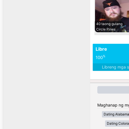
40 taong gulang
Circle Pines
Libre
%
100
Libreng mga 
Maghanap ng mga
Dating Alabam
Dating Color