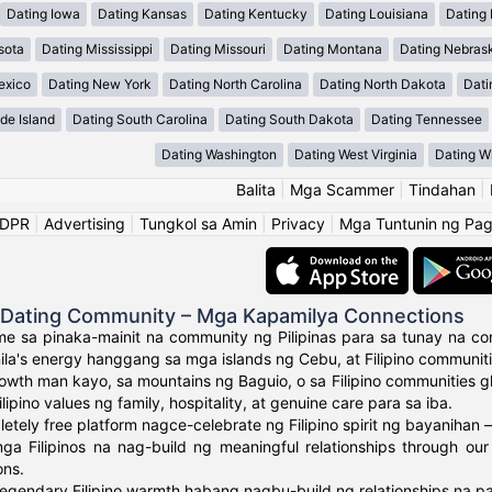
Dating Iowa
Dating Kansas
Dating Kentucky
Dating Louisiana
Dating
sota
Dating Mississippi
Dating Missouri
Dating Montana
Dating Nebras
exico
Dating New York
Dating North Carolina
Dating North Dakota
Dati
de Island
Dating South Carolina
Dating South Dakota
Dating Tennessee
Dating Washington
Dating West Virginia
Dating W
Balita
|
Mga Scammer
|
Tindahan
|
GDPR
|
Advertising
|
Tungkol sa Amin
|
Privacy
|
Mga Tuntunin ng Pa
o Dating Community – Mga Kapamilya Connections
e sa pinaka-mainit na community ng Pilipinas para sa tunay na con
ila's energy hanggang sa mga islands ng Cebu, at Filipino communit
owth man kayo, sa mountains ng Baguio, o sa Filipino communities 
ipino values ng family, hospitality, at genuine care para sa iba.
tely free platform nagce-celebrate ng Filipino spirit ng bayanihan –
a Filipinos na nag-build ng meaningful relationships through our
ons.
egendary Filipino warmth habang nagbu-build ng relationships na p