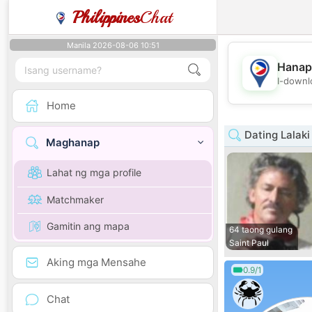
Philippines
Chat
Manila 2026-08-06 10:51
Hanap
I-downl
Home
Dating Lalaki
Maghanap
Lahat ng mga profile
Matchmaker
Gamitin ang mapa
64 taong gulang
Saint Paul
Aking mga Mensahe
0.9/1
Chat