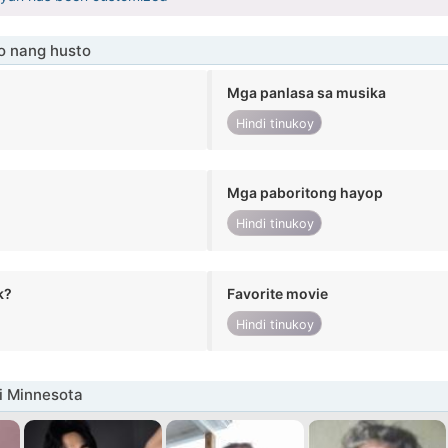
o nang husto
Mga panlasa sa musika
Hindi tinukoy
Mga paboritong hayop
Hindi tinukoy
k?
Favorite movie
Hindi tinukoy
i Minnesota