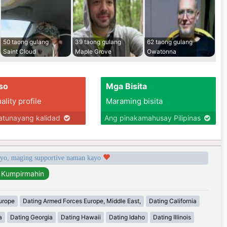
50 taong gulang
39 taong gulang
62 taong gulang
Saint Cloud
Maple Grove
Owatonna
so
Mga Bisita
lity profile
Maraming bisita
tunayang kalidad
Ang pinakamahusay Pilipinas
syo, maging supportive naman kayo
urope
Dating Armed Forces Europe, Middle East,
Dating California
a
Dating Georgia
Dating Hawaii
Dating Idaho
Dating Illinois