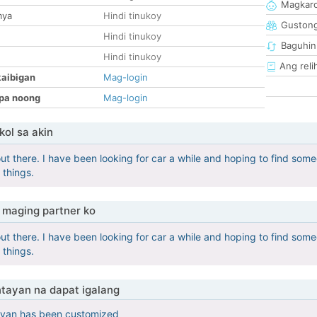
Magkaro
mya
Hindi tinukoy
Guston
Hindi tinukoy
Baguhin
Hindi tinukoy
Ang reli
kaibigan
Mag-login
pa noong
Mag-login
ol sa akin
ut there. I have been looking for car a while and hoping to find someo
 things.
maging partner ko
ut there. I have been looking for car a while and hoping to find someo
 things.
tayan na dapat igalang
yan has been customized