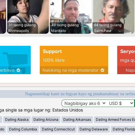
31 taong gulang
49 taong gulang
64 taong gulang
Minneapolis
Mankato
Saint Paul
Support
Seryo
100% libre
mga qua
serbisyo
Nakikinig na mga moderator
Napa
Nagsusumikap kami na bigyan kayo ng pinakamahusay na serbi
 single sa mga lugar ng: Estados Unidos
a
Dating Alaska
Dating Arizona
Dating Arkansas
Dating Armed Forces E
ado
Dating Columbia
Dating Connecticut
Dating Delaware
Dating Florid