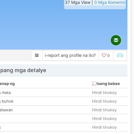
37 Mga View |
0 Mga Komento
i-report ang profile na ito?
0
 pang mga detalye
anap ng
Isang babae
g mata
Hindi tinukoy
g buhok
Hindi tinukoy
katawan
Hindi tinukoy
Hindi tinukoy
g
Hindi tinukoy