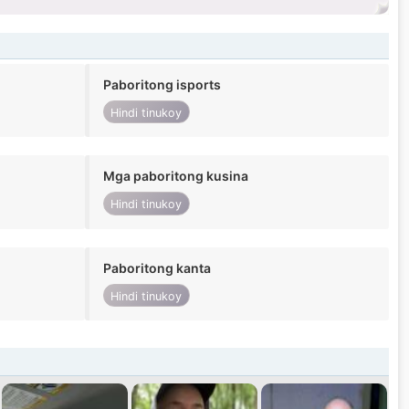
Paboritong isports
Hindi tinukoy
Mga paboritong kusina
Hindi tinukoy
Paboritong kanta
Hindi tinukoy