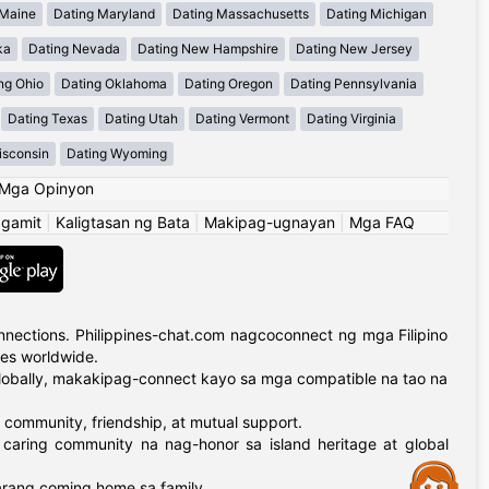
 Maine
Dating Maryland
Dating Massachusetts
Dating Michigan
ka
Dating Nevada
Dating New Hampshire
Dating New Jersey
ng Ohio
Dating Oklahoma
Dating Oregon
Dating Pennsylvania
Dating Texas
Dating Utah
Dating Vermont
Dating Virginia
isconsin
Dating Wyoming
Mga Opinyon
ggamit
|
Kaligtasan ng Bata
|
Makipag-ugnayan
|
Mga FAQ
nections. Philippines-chat.com nagcoconnect ng mga Filipino
ies worldwide.
globally, makakipag-connect kayo sa mga compatible na tao na
 community, friendship, at mutual support.
 caring community na nag-honor sa island heritage at global
Assistance
arang coming home sa family.