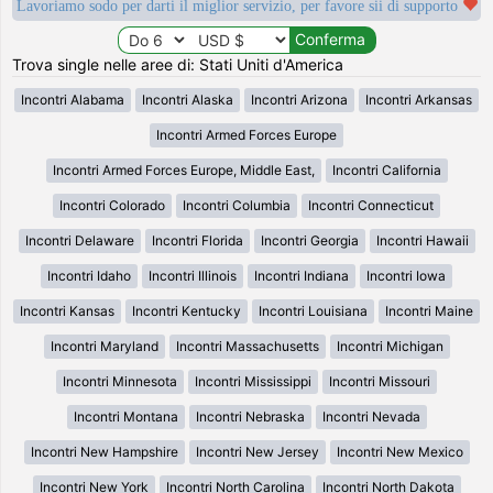
Lavoriamo sodo per darti il miglior servizio, per favore sii di supporto
Trova single nelle aree di: Stati Uniti d'America
Incontri Alabama
Incontri Alaska
Incontri Arizona
Incontri Arkansas
Incontri Armed Forces Europe
Incontri Armed Forces Europe, Middle East,
Incontri California
Incontri Colorado
Incontri Columbia
Incontri Connecticut
Incontri Delaware
Incontri Florida
Incontri Georgia
Incontri Hawaii
Incontri Idaho
Incontri Illinois
Incontri Indiana
Incontri Iowa
Incontri Kansas
Incontri Kentucky
Incontri Louisiana
Incontri Maine
Incontri Maryland
Incontri Massachusetts
Incontri Michigan
Incontri Minnesota
Incontri Mississippi
Incontri Missouri
Incontri Montana
Incontri Nebraska
Incontri Nevada
Incontri New Hampshire
Incontri New Jersey
Incontri New Mexico
Incontri New York
Incontri North Carolina
Incontri North Dakota