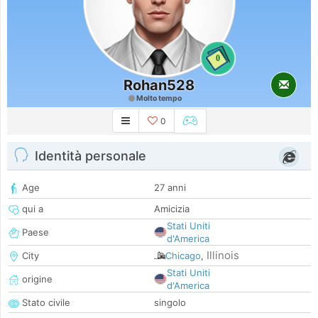
0
Rohan528
Molto tempo
0
Identità personale
Age
27 anni
qui a
Amicizia
Stati Uniti
Paese
d'America
Illinois
City
Chicago
,
Stati Uniti
origine
d'America
Stato civile
singolo