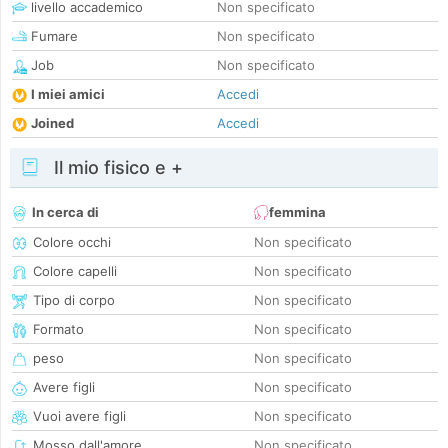
livello accademico
Non specificato
Fumare
Non specificato
Job
Non specificato
I miei amici
Accedi
Joined
Accedi
Il mio fisico e +
In cerca di
femmina
Colore occhi
Non specificato
Colore capelli
Non specificato
Tipo di corpo
Non specificato
Formato
Non specificato
peso
Non specificato
Avere figli
Non specificato
Vuoi avere figli
Non specificato
Mosso dall'amore
Non specificato