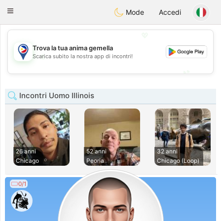
Philippines
Chat
Toggle
Mode
Accedi
navigation
💖
Trova la tua anima gemella
💖
Scarica subito la nostra app di incontri!
💕
💕
Incontri Uomo Illinois
26 anni
52 anni
32 anni
Chicago
Peoria
Chicago (Loop)
0/1