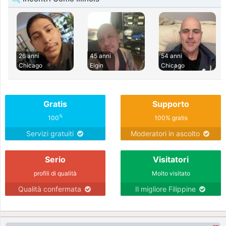
26 anni
45 anni
54 anni
Chicago
Elgin
Chicago
Gratis
Supporto
%
100
100% gratis
Servizi gratuiti
Moderatori in ascolto
Serio
Visitatori
profili di qualità
Molto visitato
Qualità confermata
Il migliore Filippine