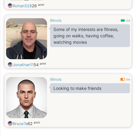
anni
Rohan528
26
Illinois
0.9
Some of my interests are fitness,
going on walks, having coffee,
watching movies
anni
Jonathan11
54
Illinois
0.6
Looking to make friends
anni
Bruce7a
62