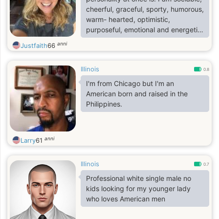
cheerful, graceful, sporty, humorous,
warm- hearted, optimistic,
purposeful, emotional and energetic;
my friends know me as someone
anni
Justfaith
66
open, kind- hearted, and loyal.
Illinois
0.8
I'm from Chicago but I'm an
American born and raised in the
Philippines.
anni
Larry
61
Illinois
0.7
Professional white single male no
kids looking for my younger lady
who loves American men