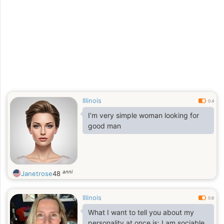
Illinois
0.4
I’m very simple woman looking for
good man
anni
Janetrose
48
Illinois
0.6
What I want to tell you about my
personality at once is: I am sociable,