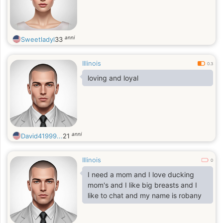
anni
Sweetladyl
33
Illinois
0.3
loving and loyal
anni
David41999...
21
Illinois
0
I need a mom and I love ducking
mom's and I like big breasts and I
like to chat and my name is robany