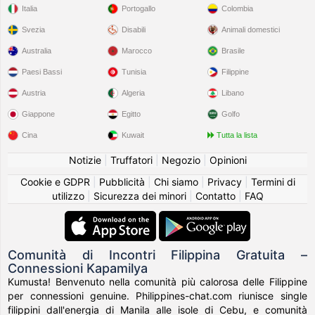
Italia
Portogallo
Colombia
Svezia
Disabili
Animali domestici
Australia
Marocco
Brasile
Paesi Bassi
Tunisia
Filippine
Austria
Algeria
Libano
Giappone
Egitto
Golfo
Cina
Kuwait
Tutta la lista
Notizie
|
Truffatori
|
Negozio
|
Opinioni
Cookie e GDPR
|
Pubblicità
|
Chi siamo
|
Privacy
|
Termini di
utilizzo
|
Sicurezza dei minori
|
Contatto
|
FAQ
Comunità di Incontri Filippina Gratuita –
Connessioni Kapamilya
Kumusta! Benvenuto nella comunità più calorosa delle Filippine
per connessioni genuine. Philippines-chat.com riunisce single
filippini dall'energia di Manila alle isole di Cebu, e comunità