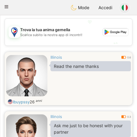
Philippines
Chat
Toggle
Mode
Accedi
navigation
💖
Trova la tua anima gemella
💖
Scarica subito la nostra app di incontri!
💕
💕
Illinois
0.6
Read the name thanks
anni
Ibuypssy
26
Illinois
0.3
Ask me just to be honest with your
partner