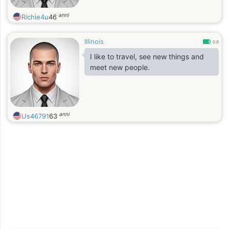
anni
Richie4u
46
Illinois
0.8
I like to travel, see new things and
meet new people.
anni
Us46791
63