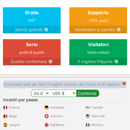
Gratis
Supporto
%
100
100% gratis
Servizi gratuiti
Moderatori in ascolto
Serio
Visitatori
profili di qualità
Molto visitato
Qualità confermata
Il migliore Filippine
Lavoriamo sodo per darti il miglior servizio, per favore sii di supporto
Incontri per paese
Francia
Germania
Canada
Belgio
Svizzera
Stati Uniti
Spagna
Inghilterra
Messico