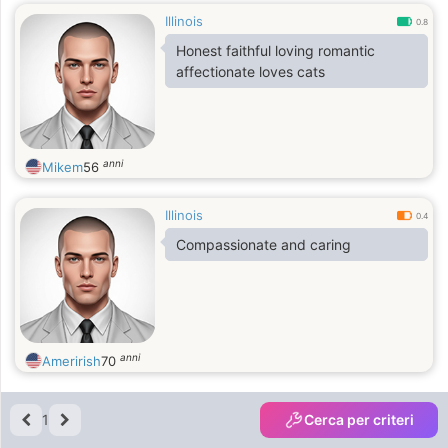
Illinois
0.8
Honest faithful loving romantic
affectionate loves cats
anni
Mikem
56
Illinois
0.4
Compassionate and caring
anni
Amerirish
70
1
Cerca per criteri