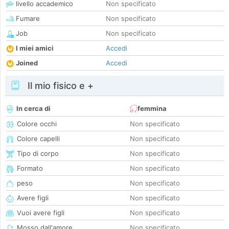
livello accademico
Non specificato
Fumare
Non specificato
Job
Non specificato
I miei amici
Accedi
Joined
Accedi
Il mio fisico e +
In cerca di
femmina
Colore occhi
Non specificato
Colore capelli
Non specificato
Tipo di corpo
Non specificato
Formato
Non specificato
peso
Non specificato
Avere figli
Non specificato
Vuoi avere figli
Non specificato
Mosso dall'amore
Non specificato