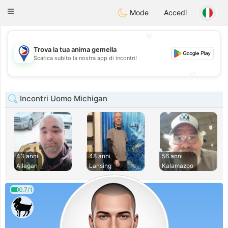
Philippines
Chat
Toggle
Mode
Accedi
navigation
💖
Trova la tua anima gemella
💖
Scarica subito la nostra app di incontri!
💕
💕
Incontri Uomo Michigan
43 anni
48 anni
56 anni
Allegan
Lansing
Kalamazoo
0.7/1