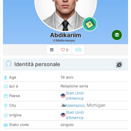
0
Abdikariim
Molto tempo
0
Identità personale
Age
19 anni
qui a
Relazione seria
Stati Uniti
Paese
d'America
Michigan
City
Kalamazoo
,
Stati Uniti
origine
d'America
Stato civile
singolo