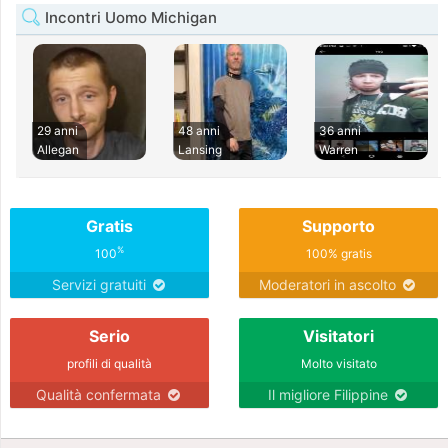
Incontri Uomo Michigan
29 anni
48 anni
36 anni
Allegan
Lansing
Warren
Gratis
Supporto
%
100
100% gratis
Servizi gratuiti
Moderatori in ascolto
Serio
Visitatori
profili di qualità
Molto visitato
Qualità confermata
Il migliore Filippine