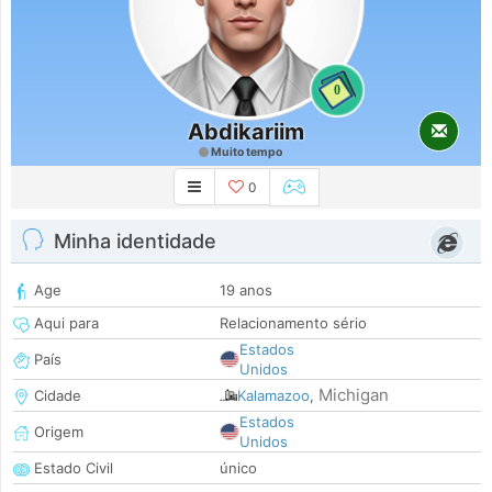
0
Abdikariim
Muito tempo
0
Minha identidade
Age
19 anos
Aqui para
Relacionamento sério
Estados
País
Unidos
Michigan
Cidade
Kalamazoo
,
Estados
Origem
Unidos
Estado Civil
único