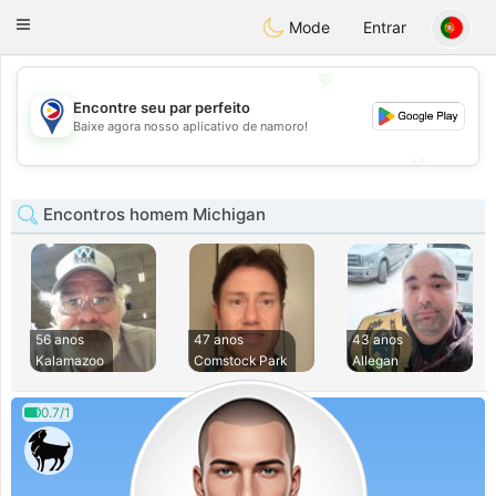
Philippines
Chat
Toggle
Mode
Entrar
navigation
💖
Encontre seu par perfeito
💖
Baixe agora nosso aplicativo de namoro!
💕
💕
Encontros homem Michigan
56 anos
47 anos
43 anos
Kalamazoo
Comstock Park
Allegan
0.7/1