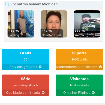
Encontros homem Michigan
48 anos
47 anos
36 anos
Lansing
Comstock Park
Warren
Grátis
Suporte
%
100
100% grátis
Serviços gratuitos
Moderadores que escutam
Sério
Visitantes
perfis de qualidade
Muito visitado
Qualidade confirmada
O melhor Filipinas