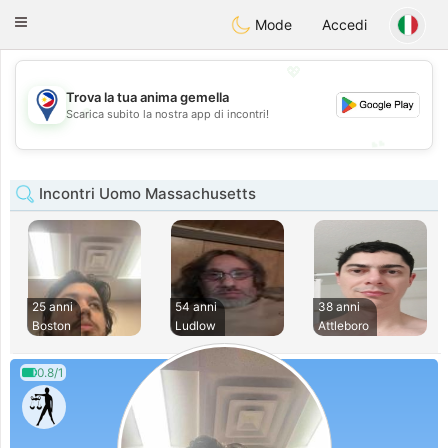
Philippines
Chat
Toggle
Mode
Accedi
navigation
💖
Trova la tua anima gemella
💖
Scarica subito la nostra app di incontri!
💕
💕
Incontri Uomo Massachusetts
25 anni
54 anni
38 anni
Boston
Ludlow
Attleboro
0.8/1