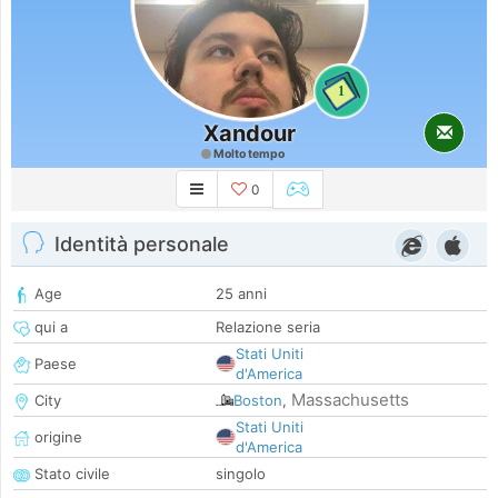
1
Xandour
Molto tempo
0
Identità personale
Age
25 anni
qui a
Relazione seria
Stati Uniti
Paese
d'America
Massachusetts
City
Boston
,
Stati Uniti
origine
d'America
Stato civile
singolo