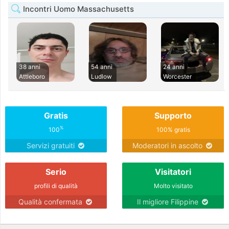
Incontri Uomo Massachusetts
38 anni
54 anni
24 anni
Attleboro
Ludlow
Worcester
Gratis
Supporto
%
100
100% gratis
Servizi gratuiti
Moderatori in ascolto
Serio
Visitatori
profili di qualità
Molto visitato
Qualità confermata
Il migliore Filippine