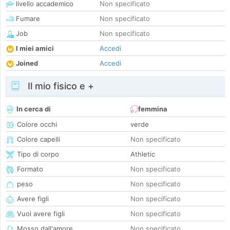
livello accademico
Non specificato
Fumare
Non specificato
Job
Non specificato
I miei amici
Accedi
Joined
Accedi
Il mio fisico e +
In cerca di
femmina
Colore occhi
verde
Colore capelli
Non specificato
Tipo di corpo
Athletic
Formato
Non specificato
peso
Non specificato
Avere figli
Non specificato
Vuoi avere figli
Non specificato
Mosso dall'amore
Non specificato