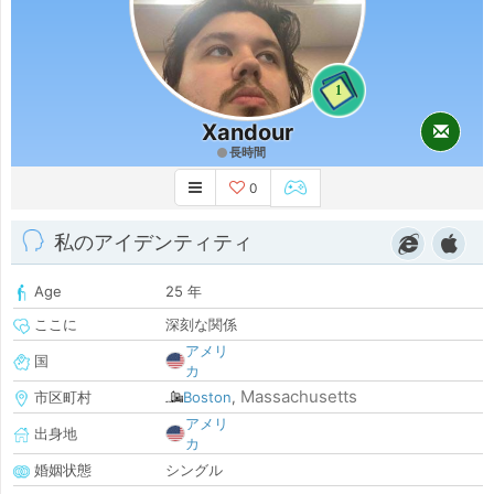
1
Xandour
長時間
0
私のアイデンティティ
Age
25 年
ここに
深刻な関係
アメリ
国
カ
Massachusetts
市区町村
Boston
,
アメリ
出身地
カ
婚姻状態
シングル