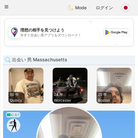
Philippines
Chat
Toggle
Mode
ログイン
navigation
💖
理想の相手を見つけよう
💖
今すぐ出会い系アプリをダウンロード！
💕
💕
出会い 男 Massachusetts
60 年
24 年
25 年
Quincy
Worcester
Boston
0.8/1