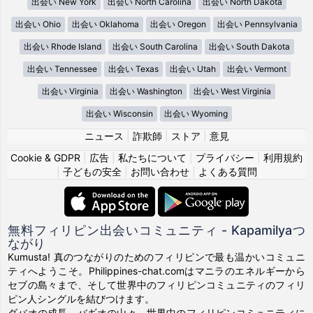
出会い New York
出会い North Carolina
出会い North Dakota
出会い Ohio
出会い Oklahoma
出会い Oregon
出会い Pennsylvania
出会い Rhode Island
出会い South Carolina
出会い South Dakota
出会い Tennessee
出会い Texas
出会い Utah
出会い Vermont
出会い Virginia
出会い Washington
出会い West Virginia
出会い Wisconsin
出会い Wyoming
ニュース
|
詐欺師
|
ストア
|
意見
Cookie & GDPR
|
広告
|
私たちについて
|
プライバシー
|
利用規約
|
子どもの安全
|
お問い合わせ
|
よくある質問
無料フィリピン出会いコミュニティ - Kapamilyaつ
ながり
Kumusta! 真のつながりのためのフィリピンで最も温かいコミュニ
ティへようこそ。Philippines-chat.comはマニラのエネルギーから
セブの島々まで、そして世界中のフィリピンコミュニティのフィリ
ピン人シングルを結びつけます。
ダバオの成長、バギオの山々、世界中のフィリピンコミュニティに