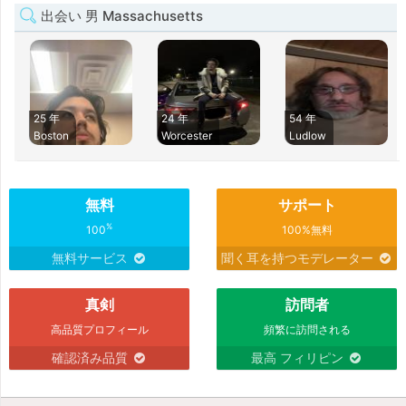
出会い 男 Massachusetts
25 年
24 年
54 年
Boston
Worcester
Ludlow
無料
サポート
%
100
100%無料
無料サービス
聞く耳を持つモデレーター
真剣
訪問者
高品質プロフィール
頻繁に訪問される
確認済み品質
最高 フィリピン