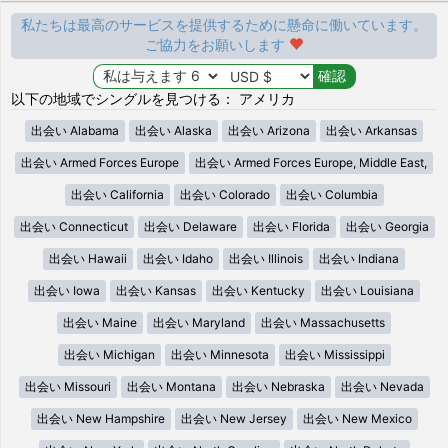
私たちは最高のサービスを提供するために懸命に働いています。
ご協力をお願いします
以下の地域でシングルを見つける： アメリカ
出会い Alabama
出会い Alaska
出会い Arizona
出会い Arkansas
出会い Armed Forces Europe
出会い Armed Forces Europe, Middle East,
出会い California
出会い Colorado
出会い Columbia
出会い Connecticut
出会い Delaware
出会い Florida
出会い Georgia
出会い Hawaii
出会い Idaho
出会い Illinois
出会い Indiana
出会い Iowa
出会い Kansas
出会い Kentucky
出会い Louisiana
出会い Maine
出会い Maryland
出会い Massachusetts
出会い Michigan
出会い Minnesota
出会い Mississippi
出会い Missouri
出会い Montana
出会い Nebraska
出会い Nevada
出会い New Hampshire
出会い New Jersey
出会い New Mexico