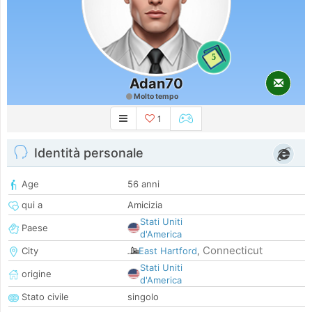
5
Adan70
Molto tempo
1
Identità personale
Age
56 anni
qui a
Amicizia
Stati Uniti
Paese
d'America
Connecticut
City
East Hartford
,
Stati Uniti
origine
d'America
Stato civile
singolo