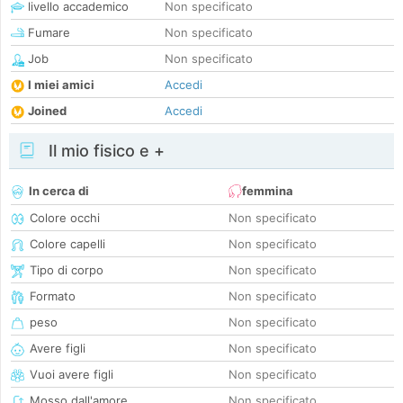
livello accademico
Non specificato
Fumare
Non specificato
Job
Non specificato
I miei amici
Accedi
Joined
Accedi
Il mio fisico e +
In cerca di
femmina
Colore occhi
Non specificato
Colore capelli
Non specificato
Tipo di corpo
Non specificato
Formato
Non specificato
peso
Non specificato
Avere figli
Non specificato
Vuoi avere figli
Non specificato
Mosso dall'amore
Non specificato