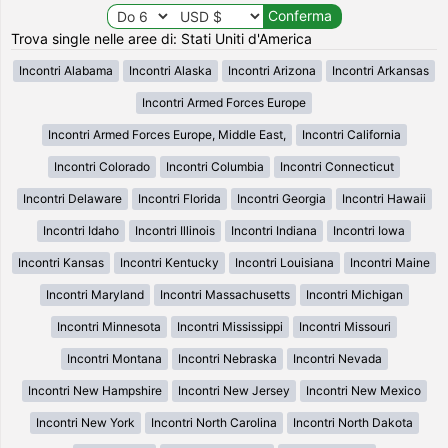
Trova single nelle aree di: Stati Uniti d'America
Incontri Alabama
Incontri Alaska
Incontri Arizona
Incontri Arkansas
Incontri Armed Forces Europe
Incontri Armed Forces Europe, Middle East,
Incontri California
Incontri Colorado
Incontri Columbia
Incontri Connecticut
Incontri Delaware
Incontri Florida
Incontri Georgia
Incontri Hawaii
Incontri Idaho
Incontri Illinois
Incontri Indiana
Incontri Iowa
Incontri Kansas
Incontri Kentucky
Incontri Louisiana
Incontri Maine
Incontri Maryland
Incontri Massachusetts
Incontri Michigan
Incontri Minnesota
Incontri Mississippi
Incontri Missouri
Incontri Montana
Incontri Nebraska
Incontri Nevada
Incontri New Hampshire
Incontri New Jersey
Incontri New Mexico
Incontri New York
Incontri North Carolina
Incontri North Dakota