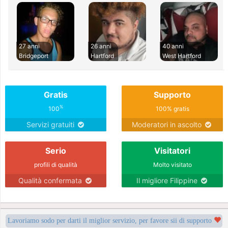
27 anni
26 anni
40 anni
Bridgeport
Hartford
West Hartford
Gratis
Supporto
%
100
100% gratis
Servizi gratuiti
Moderatori in ascolto
Serio
Visitatori
profili di qualità
Molto visitato
Qualità confermata
Il migliore Filippine
Lavoriamo sodo per darti il miglior servizio, per favore sii di supporto