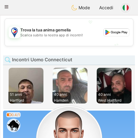
Philippines
Chat
Toggle
Mode
Accedi
navigation
💖
Trova la tua anima gemella
💖
Scarica subito la nostra app di incontri!
💕
💕
Incontri Uomo Connecticut
51 anni
40 anni
40 anni
Hartford
Hamden
West Hartford
0.4/1