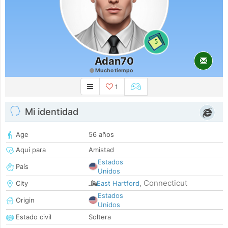
5
Adan70
Mucho tiempo
1
Mi identidad
Age
56 años
Aquí para
Amistad
Estados
País
Unidos
Connecticut
City
East Hartford
,
Estados
Origin
Unidos
Estado civil
Soltera