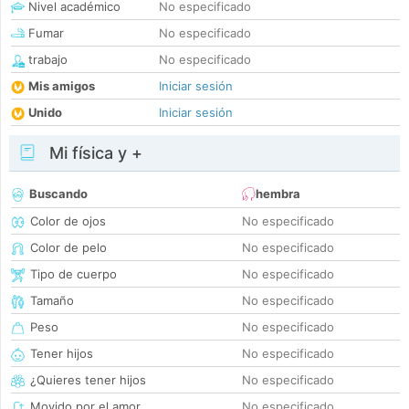
Nivel académico
No especificado
Fumar
No especificado
trabajo
No especificado
Mis amigos
Iniciar sesión
Unido
Iniciar sesión
Mi física y +
Buscando
hembra
Color de ojos
No especificado
Color de pelo
No especificado
Tipo de cuerpo
No especificado
Tamaño
No especificado
Peso
No especificado
Tener hijos
No especificado
¿Quieres tener hijos
No especificado
Movido por el amor
No especificado