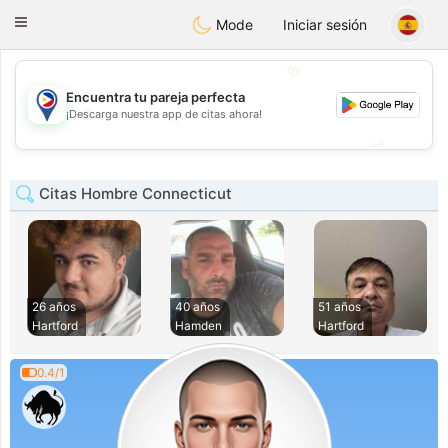
Philippines
Chat
Toggle
Mode
Iniciar sesión
navigation
💖
Encuentra tu pareja perfecta
💖
¡Descarga nuestra app de citas ahora!
💕
💕
Citas Hombre Connecticut
26 años
40 años
51 años
Hartford
Hamden
Hartford
0.4/1