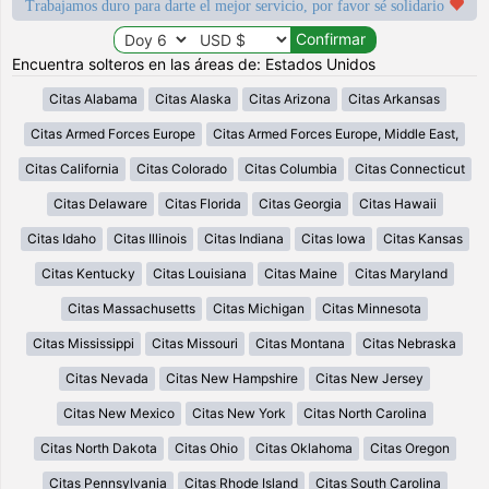
Trabajamos duro para darte el mejor servicio, por favor sé solidario
Encuentra solteros en las áreas de: Estados Unidos
Citas Alabama
Citas Alaska
Citas Arizona
Citas Arkansas
Citas Armed Forces Europe
Citas Armed Forces Europe, Middle East,
Citas California
Citas Colorado
Citas Columbia
Citas Connecticut
Citas Delaware
Citas Florida
Citas Georgia
Citas Hawaii
Citas Idaho
Citas Illinois
Citas Indiana
Citas Iowa
Citas Kansas
Citas Kentucky
Citas Louisiana
Citas Maine
Citas Maryland
Citas Massachusetts
Citas Michigan
Citas Minnesota
Citas Mississippi
Citas Missouri
Citas Montana
Citas Nebraska
Citas Nevada
Citas New Hampshire
Citas New Jersey
Citas New Mexico
Citas New York
Citas North Carolina
Citas North Dakota
Citas Ohio
Citas Oklahoma
Citas Oregon
Citas Pennsylvania
Citas Rhode Island
Citas South Carolina