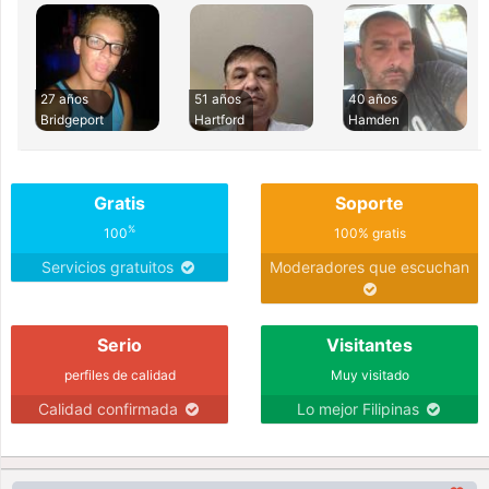
27 años
51 años
40 años
Bridgeport
Hartford
Hamden
Gratis
Soporte
%
100
100% gratis
Servicios gratuitos
Moderadores que escuchan
Serio
Visitantes
perfiles de calidad
Muy visitado
Calidad confirmada
Lo mejor Filipinas