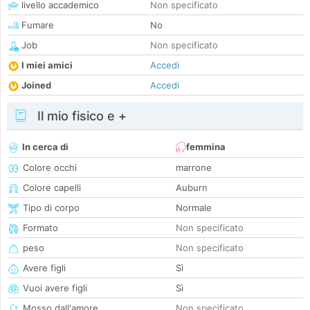
livello accademico
Non specificato
Fumare
No
Job
Non specificato
I miei amici
Accedi
Joined
Accedi
Il mio fisico e +
In cerca di
femmina
Colore occhi
marrone
Colore capelli
Auburn
Tipo di corpo
Normale
Formato
Non specificato
peso
Non specificato
Avere figli
Sì
Vuoi avere figli
Sì
Mosso dall'amore
Non specificato