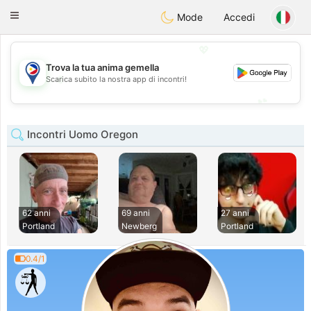
Philippines
Chat
Toggle
Mode
Accedi
navigation
💖
Trova la tua anima gemella
💖
Scarica subito la nostra app di incontri!
💕
💕
Incontri Uomo Oregon
62 anni
69 anni
27 anni
Portland
Newberg
Portland
0.4/1