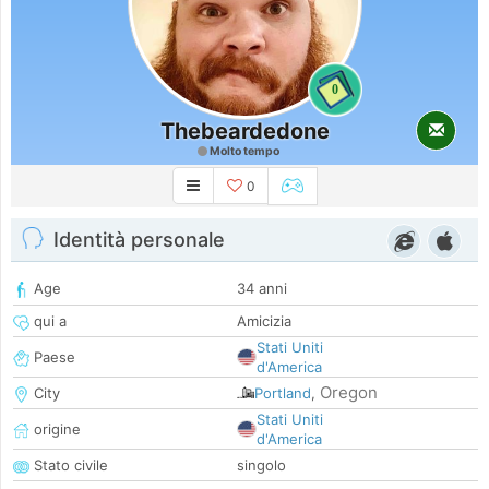
0
Thebeardedone
Molto tempo
0
Identità personale
Age
34 anni
qui a
Amicizia
Stati Uniti
Paese
d'America
Oregon
City
Portland
,
Stati Uniti
origine
d'America
Stato civile
singolo