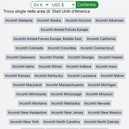
Trova single nelle aree di: Stati Uniti d'America
Incontri Alabama
Incontri Alaska
Incontri Arizona
Incontri Arkansas
Incontri Armed Forces Europe
Incontri Armed Forces Europe, Middle East,
Incontri California
Incontri Colorado
Incontri Columbia
Incontri Connecticut
Incontri Delaware
Incontri Florida
Incontri Georgia
Incontri Hawaii
Incontri Idaho
Incontri Illinois
Incontri Indiana
Incontri Iowa
Incontri Kansas
Incontri Kentucky
Incontri Louisiana
Incontri Maine
Incontri Maryland
Incontri Massachusetts
Incontri Michigan
Incontri Minnesota
Incontri Mississippi
Incontri Missouri
Incontri Montana
Incontri Nebraska
Incontri Nevada
Incontri New Hampshire
Incontri New Jersey
Incontri New Mexico
Incontri New York
Incontri North Carolina
Incontri North Dakota