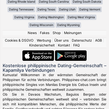
Dating Rhode Island
Dating South Carolina
Dating South Dakota
Dating Tennessee
Dating Texas
Dating Utah
Dating Vermont
Dating Virginia
Dating Washington
Dating West Virginia
Dating Wisconsin
Dating Wyoming
News
|
Fakes
|
Shop
|
Meinungen
Cookies & DSGVO
|
Werbung
|
Über uns
|
Datenschutz
|
AGB
|
Kindersicherheit
|
Kontakt
|
FAQ
Kostenlose philippinische Dating-Gemeinschaft –
Kapamilya Verbindungen
Kumusta! Willkommen in der wärmsten Gemeinschaft der
Philippinen für echte Verbindungen. Philippines-chat.com bringt
philippinische Singles von Manilas Energie bis Cebus Inseln und
philippinische Gemeinschaften weltweit zusammen.
Ob Sie in Davaos Wachstum, Baguios Bergen oder
philippinischen Gemeinschaften weltweit sind – verbinden Sie
sich mit kompatiblen Menschen, die philippinische Werte der
Familie, Gastfreundschaft und echten Fürsorge für andere teilen.