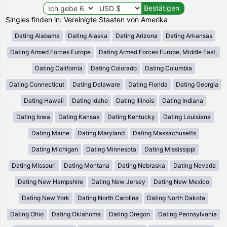
Singles finden in: Vereinigte Staaten von Amerika
Dating Alabama
Dating Alaska
Dating Arizona
Dating Arkansas
Dating Armed Forces Europe
Dating Armed Forces Europe, Middle East,
Dating California
Dating Colorado
Dating Columbia
Dating Connecticut
Dating Delaware
Dating Florida
Dating Georgia
Dating Hawaii
Dating Idaho
Dating Illinois
Dating Indiana
Dating Iowa
Dating Kansas
Dating Kentucky
Dating Louisiana
Dating Maine
Dating Maryland
Dating Massachusetts
Dating Michigan
Dating Minnesota
Dating Mississippi
Dating Missouri
Dating Montana
Dating Nebraska
Dating Nevada
Dating New Hampshire
Dating New Jersey
Dating New Mexico
Dating New York
Dating North Carolina
Dating North Dakota
Dating Ohio
Dating Oklahoma
Dating Oregon
Dating Pennsylvania