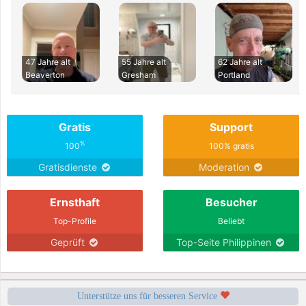
47 Jahre alt
55 Jahre alt
62 Jahre alt
Beaverton
Gresham
Portland
Gratis
Support
%
100
100% gratis
Gratisdienste
Moderation
Ernsthaft
Besucher
Top-Profile
Beliebt
Geprüft
Top-Seite Philippinen
Unterstütze uns für besseren Service