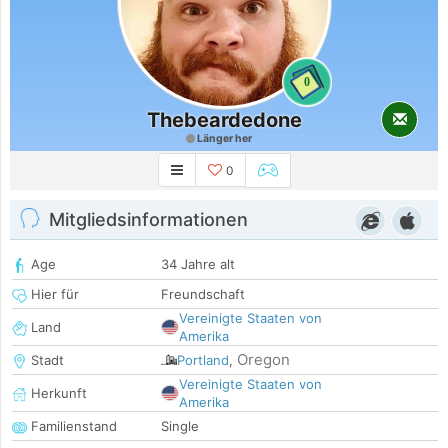
0
Thebeardedone
Länger her
0
Mitgliedsinformationen
Age
34 Jahre alt
Hier für
Freundschaft
Vereinigte Staaten von
Land
Amerika
Oregon
Stadt
Portland
,
Vereinigte Staaten von
Herkunft
Amerika
Familienstand
Single