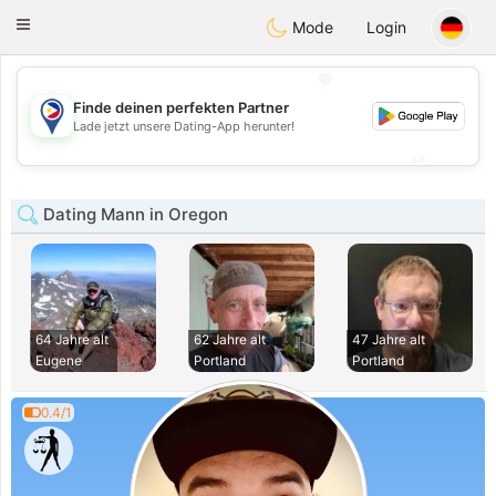
Philippines
Chat
Toggle
Mode
Login
navigation
💖
Finde deinen perfekten Partner
💖
Lade jetzt unsere Dating-App herunter!
💕
💕
Dating Mann in Oregon
64 Jahre alt
62 Jahre alt
47 Jahre alt
Eugene
Portland
Portland
0.4/1