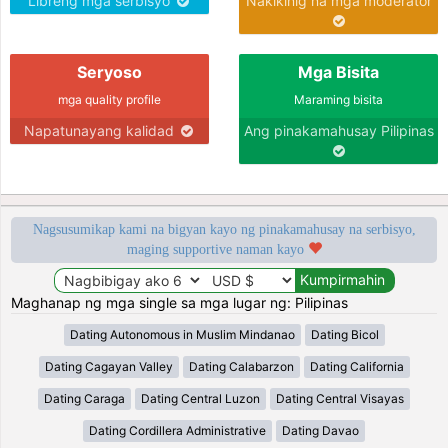
Libreng mga serbisyo
Nakikinig na mga moderator
Seryoso
Mga Bisita
mga quality profile
Maraming bisita
Napatunayang kalidad
Ang pinakamahusay Pilipinas
Nagsusumikap kami na bigyan kayo ng pinakamahusay na serbisyo,
maging supportive naman kayo
Maghanap ng mga single sa mga lugar ng: Pilipinas
Dating Autonomous in Muslim Mindanao
Dating Bicol
Dating Cagayan Valley
Dating Calabarzon
Dating California
Dating Caraga
Dating Central Luzon
Dating Central Visayas
Dating Cordillera Administrative
Dating Davao