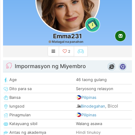
1
Emma231
Matagal na panahon
2
Impormasyon ng Miyembro
Age
46 taong gulang
Dito para sa
Seryosong relasyon
Bansa
Pilipinas
Bicol
lungsod
Binodegahan
,
Pinagmulan
Pilipinas
Katayuang sibil
Walang asawa
Antas ng akademya
Hindi tinukoy