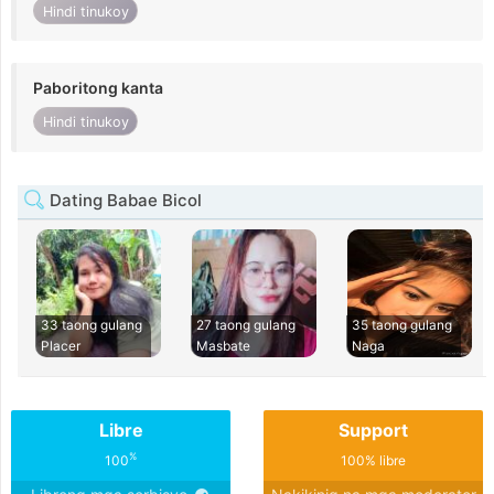
Hindi tinukoy
Paboritong kanta
Hindi tinukoy
Dating Babae Bicol
33 taong gulang
27 taong gulang
35 taong gulang
Placer
Masbate
Naga
Libre
Support
%
100
100% libre