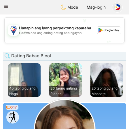
Philippines
Chat
Toggle
Mode
Mag-login
navigation
💖
Hanapin ang iyong perpektong kapareha
💖
I-download ang aming dating app ngayon!
💕
💕
Dating Babae Bicol
40 taong gulang
33 taong gulang
20 taong gulang
Naga
Placer
Masbate
0.1/1