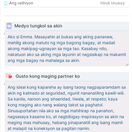
Ang relihiyon
Hindi tinukoy
Medyo tungkol sa akin
Ako si Emma. Masayahin at bukas ang aking pananaw,
mahilig akong matuto ng mga bagong bagay, at madali
akong makipag-ugnayan sa mga tao. Kasabay nito,
nakatuon ako sa aking mga layunin at nagsisikap na makamit
ang mga bagay na mahalaga sa akin.
Gusto kong maging partner ko
Ang ideal kong kapareha ay isang taong nagpaparamdam sa
akin ng kalmado at seguridad, ngunit nananatiling kawili-wili.
Sa kanila, naroon ang sinseridad, tiwala, at respeto; kaya
kong maging ako nang walang takot sa paghatol.
Sinusuportahan nila ako sa mga mahihirap na panahon,
nagsasaya kasama ko, at nagbibigay-inspirasyon sa akin na
maging mas mahusay, habang pinapanatili ang isang mainit
at malapit na koneksyon sa pagitan namin.