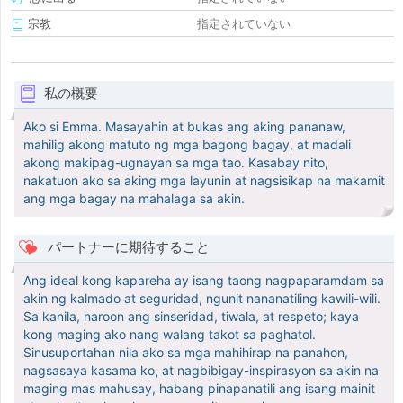
宗教
指定されていない
私の概要
Ako si Emma. Masayahin at bukas ang aking pananaw,
mahilig akong matuto ng mga bagong bagay, at madali
akong makipag-ugnayan sa mga tao. Kasabay nito,
nakatuon ako sa aking mga layunin at nagsisikap na makamit
ang mga bagay na mahalaga sa akin.
パートナーに期待すること
Ang ideal kong kapareha ay isang taong nagpaparamdam sa
akin ng kalmado at seguridad, ngunit nananatiling kawili-wili.
Sa kanila, naroon ang sinseridad, tiwala, at respeto; kaya
kong maging ako nang walang takot sa paghatol.
Sinusuportahan nila ako sa mga mahihirap na panahon,
nagsasaya kasama ko, at nagbibigay-inspirasyon sa akin na
maging mas mahusay, habang pinapanatili ang isang mainit