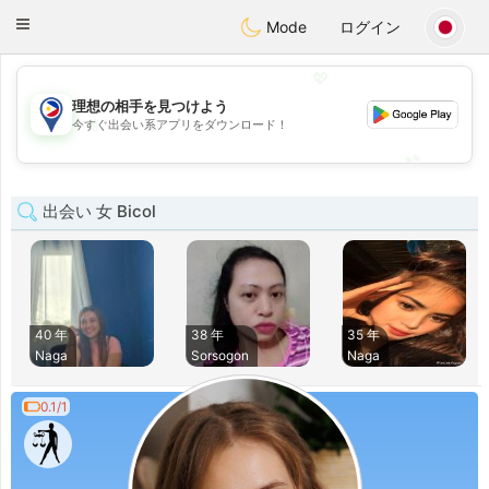
Philippines
Chat
Toggle
Mode
ログイン
navigation
💖
理想の相手を見つけよう
💖
今すぐ出会い系アプリをダウンロード！
💕
💕
出会い 女 Bicol
40 年
38 年
35 年
Naga
Sorsogon
Naga
0.1/1