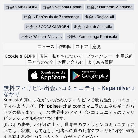
出会い MIMAROPA
出会い National Capital
出会い Northern Mindanao
出会い Península de Zamboanga
出会い Region XII
出会い SOCCSKSARGEN
出会い South Australia
出会い Western Visayas
出会い Zamboanga Peninsula
ニュース
|
詐欺師
|
ストア
|
意見
Cookie & GDPR
|
広告
|
私たちについて
|
プライバシー
|
利用規約
|
子どもの安全
|
お問い合わせ
|
よくある質問
無料フィリピン出会いコミュニティ - Kapamilyaつ
ながり
Kumusta! 真のつながりのためのフィリピンで最も温かいコミュニ
ティへようこそ。Philippines-chat.comはマニラのエネルギーから
セブの島々まで、そして世界中のフィリピンコミュニティのフィリ
ピン人シングルを結びつけます。
ダバオの成長、バギオの山々、世界中のフィリピンコミュニティに
いても、家族、もてなし、他者への真の配慮のフィリピン的価値観
を共有する相性の良い人々とつながってください。