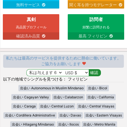
無料サービス
聞く耳を持つモデレーター
真剣
訪問者
高品質プロフィール
頻繁に訪問される
確認済み品質
最高 フィリピン
私たちは最高のサービスを提供するために懸命に働いています。
ご協力をお願いします
以下の地域でシングルを見つける： フィリピン
出会い Autonomous in Muslim Mindanao
出会い Bicol
出会い Cagayan Valley
出会い Calabarzon
出会い California
出会い Caraga
出会い Central Luzon
出会い Central Visayas
出会い Cordillera Administrative
出会い Davao
出会い Eastern Visayas
出会い Hilagang Mindanao
出会い Ilocos
出会い Metro Manila