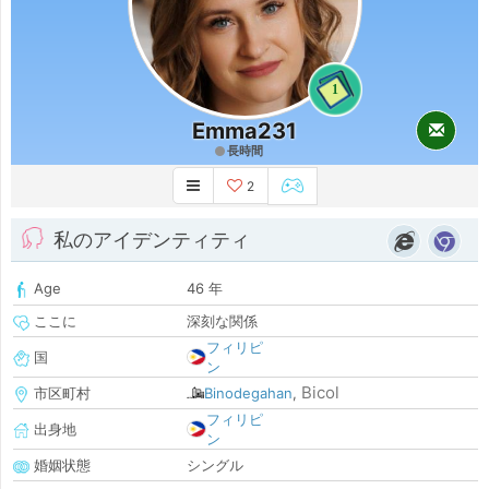
1
Emma231
長時間
2
私のアイデンティティ
Age
46 年
ここに
深刻な関係
フィリピ
国
ン
Bicol
市区町村
Binodegahan
,
フィリピ
出身地
ン
婚姻状態
シングル