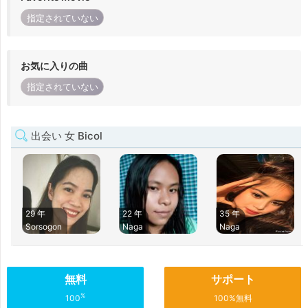
指定されていない
お気に入りの曲
指定されていない
出会い 女 Bicol
29 年
22 年
35 年
Sorsogon
Naga
Naga
無料
サポート
%
100
100%無料