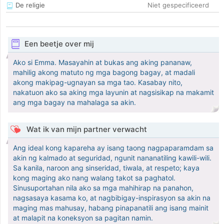
De religie
Niet gespecificeerd
Een beetje over mij
Ako si Emma. Masayahin at bukas ang aking pananaw,
mahilig akong matuto ng mga bagong bagay, at madali
akong makipag-ugnayan sa mga tao. Kasabay nito,
nakatuon ako sa aking mga layunin at nagsisikap na makamit
ang mga bagay na mahalaga sa akin.
Wat ik van mijn partner verwacht
Ang ideal kong kapareha ay isang taong nagpaparamdam sa
akin ng kalmado at seguridad, ngunit nananatiling kawili-wili.
Sa kanila, naroon ang sinseridad, tiwala, at respeto; kaya
kong maging ako nang walang takot sa paghatol.
Sinusuportahan nila ako sa mga mahihirap na panahon,
nagsasaya kasama ko, at nagbibigay-inspirasyon sa akin na
maging mas mahusay, habang pinapanatili ang isang mainit
at malapit na koneksyon sa pagitan namin.