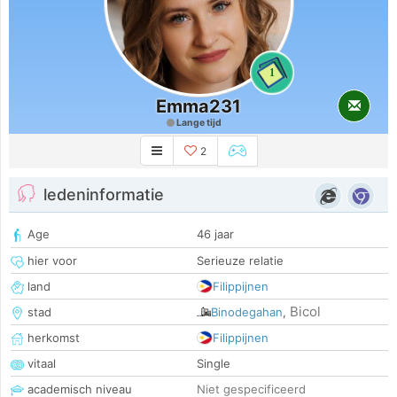
1
Emma231
Lange tijd
2
ledeninformatie
Age
46 jaar
hier voor
Serieuze relatie
land
Filippijnen
Bicol
stad
Binodegahan
,
herkomst
Filippijnen
vitaal
Single
academisch niveau
Niet gespecificeerd