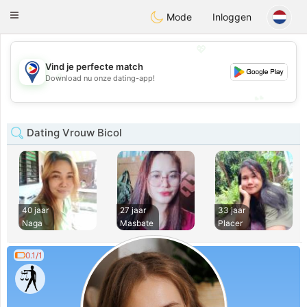
Philippines
Chat
Toggle
Mode
Inloggen
navigation
💖
Vind je perfecte match
💖
Download nu onze dating-app!
💕
💕
Dating Vrouw Bicol
40 jaar
27 jaar
33 jaar
Naga
Masbate
Placer
0.1/1