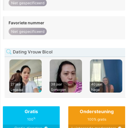
Niet gespecificeerd
Favoriete nummer
Niet gespecificeerd
Dating Vrouw Bicol
27 jaar
38 jaar
40 jaar
Legazpi
Sorsogon
Naga
Gratis
Ondersteuning
%
100
100% gratis