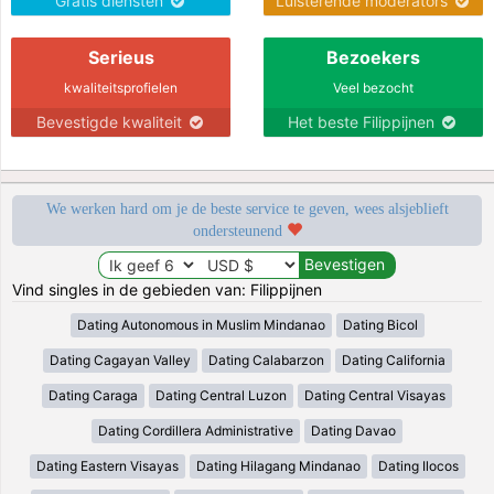
Gratis diensten
Luisterende moderators
Serieus
Bezoekers
kwaliteitsprofielen
Veel bezocht
Bevestigde kwaliteit
Het beste Filippijnen
We werken hard om je de beste service te geven, wees alsjeblieft
ondersteunend
Vind singles in de gebieden van: Filippijnen
Dating Autonomous in Muslim Mindanao
Dating Bicol
Dating Cagayan Valley
Dating Calabarzon
Dating California
Dating Caraga
Dating Central Luzon
Dating Central Visayas
Dating Cordillera Administrative
Dating Davao
Dating Eastern Visayas
Dating Hilagang Mindanao
Dating Ilocos