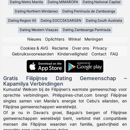
Dating Metro Manila
Dating MIMAROPA
Dating National Capital
Dating Northern Mindanao
Dating Península de Zamboanga
Dating Region XII
Dating SOCCSKSARGEN
Dating South Australia
Dating Western Visayas
Dating Zamboanga Peninsula
Nieuws
|
Oplichters
|
Winkel
|
Meningen
Cookies & AVG
|
Reclame
|
Over ons
|
Privacy
|
Gebruiksvoorwaarden
|
Kinderveiligheid
|
Contact
|
FAQ
Gratis Filipijnse Dating Gemeenschap –
Kapamilya Verbindingen
Kumusta! Welkom bij de Filipijnen's warmste gemeenschap voor
oprechte verbindingen. Philippines-chat.com brengt Filipijnse
singles samen van Manila's energie tot Cebu's eilanden, en
Filipijnse gemeenschappen wereldwijd.
Of je nu in Davao's groei, Baguio's bergen of Filipijnse
gemeenschappen wereldwijd bent, verbind met compatibele
mensen die Filipijnse waarden van familie, gastvrijheid en
oprechte zorg voor anderen delen.