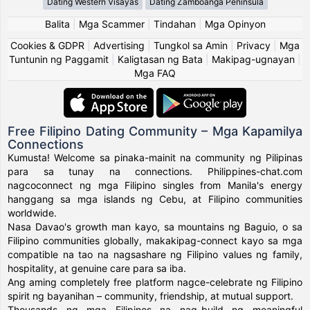
Dating Western Visayas
Dating Zamboanga Peninsula
Balita
|
Mga Scammer
|
Tindahan
|
Mga Opinyon
Cookies & GDPR
|
Advertising
|
Tungkol sa Amin
|
Privacy
|
Mga
Tuntunin ng Paggamit
|
Kaligtasan ng Bata
|
Makipag-ugnayan
|
Mga FAQ
Free Filipino Dating Community – Mga Kapamilya
Connections
Kumusta! Welcome sa pinaka-mainit na community ng Pilipinas
para sa tunay na connections. Philippines-chat.com
nagcoconnect ng mga Filipino singles from Manila's energy
hanggang sa mga islands ng Cebu, at Filipino communities
worldwide.
Nasa Davao's growth man kayo, sa mountains ng Baguio, o sa
Filipino communities globally, makakipag-connect kayo sa mga
compatible na tao na nagsashare ng Filipino values ng family,
hospitality, at genuine care para sa iba.
Ang aming completely free platform nagce-celebrate ng Filipino
spirit ng bayanihan – community, friendship, at mutual support.
Thousands ng mga Filipinos na nag-build ng meaningful