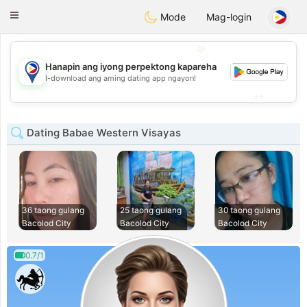
Philippines
Chat
Toggle
Mode
Mag-login
navigation
💖
Hanapin ang iyong perpektong kapareha
💖
I-download ang aming dating app ngayon!
💕
💕
Dating Babae Western Visayas
36 taong gulang
25 taong gulang
30 taong gulang
Bacolod City
Bacolod City
Bacolod City
0.7/1