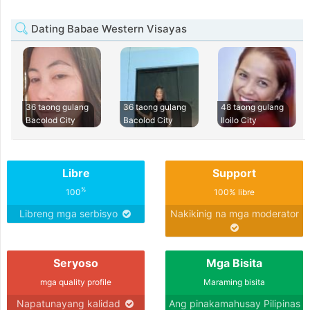
Dating Babae Western Visayas
36 taong gulang
36 taong gulang
48 taong gulang
Bacolod City
Bacolod City
Iloilo City
Libre
Support
%
100
100% libre
Libreng mga serbisyo
Nakikinig na mga moderator
Seryoso
Mga Bisita
mga quality profile
Maraming bisita
Napatunayang kalidad
Ang pinakamahusay Pilipinas