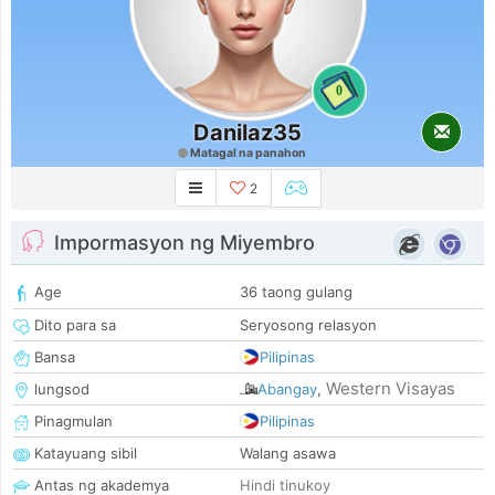
0
Danilaz35
Matagal na panahon
2
Impormasyon ng Miyembro
Age
36 taong gulang
Dito para sa
Seryosong relasyon
Bansa
Pilipinas
Western Visayas
lungsod
Abangay
,
Pinagmulan
Pilipinas
Katayuang sibil
Walang asawa
Antas ng akademya
Hindi tinukoy