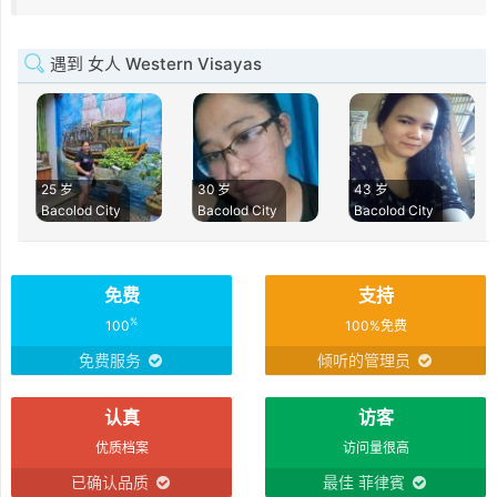
遇到 女人 Western Visayas
25 岁
30 岁
43 岁
Bacolod City
Bacolod City
Bacolod City
免费
支持
%
100
100%免费
免费服务
倾听的管理员
认真
访客
优质档案
访问量很高
已确认品质
最佳 菲律賓