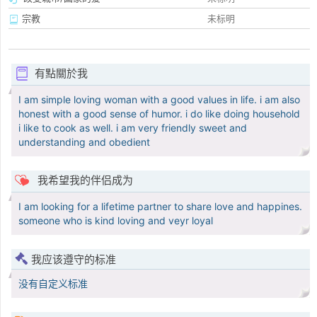
宗教
未标明
有點關於我
I am simple loving woman with a good values in life. i am also
honest with a good sense of humor. i do like doing household
i like to cook as well. i am very friendly sweet and
understanding and obedient
我希望我的伴侣成为
I am looking for a lifetime partner to share love and happines.
someone who is kind loving and veyr loyal
我应该遵守的标准
没有自定义标准