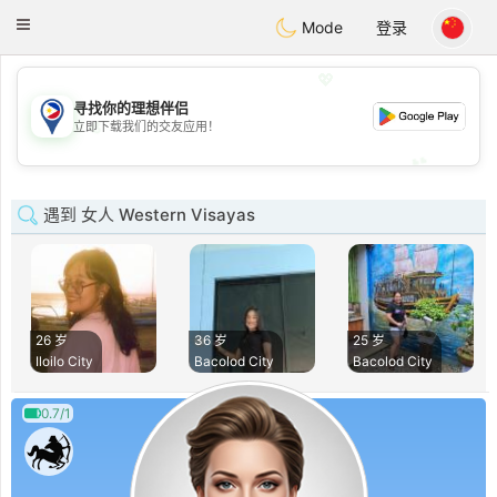
Philippines
Chat
Toggle
Mode
登录
navigation
💖
寻找你的理想伴侣
💖
立即下载我们的交友应用！
💕
💕
遇到 女人 Western Visayas
26 岁
36 岁
25 岁
Iloilo City
Bacolod City
Bacolod City
0.7/1