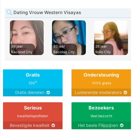
Dating Vrouw Western Visayas
36 jaar
30 jaar
26 jaar
Bacolod City
Bacolod City
Iloilo City
Gratis
Ondersteuning
%
100
100% gratis
Gratis diensten
Luisterende moderators
Serieus
Bezoekers
kwaliteitsprofielen
Veel bezocht
Bevestigde kwaliteit
Het beste Filippijnen