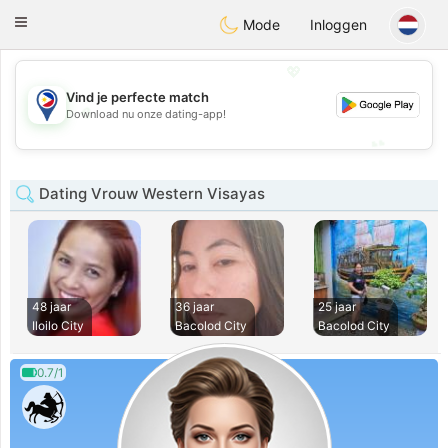
Philippines
Chat
Toggle
Mode
Inloggen
navigation
💖
Vind je perfecte match
💖
Download nu onze dating-app!
💕
💕
Dating Vrouw Western Visayas
48 jaar
36 jaar
25 jaar
Iloilo City
Bacolod City
Bacolod City
0.7/1