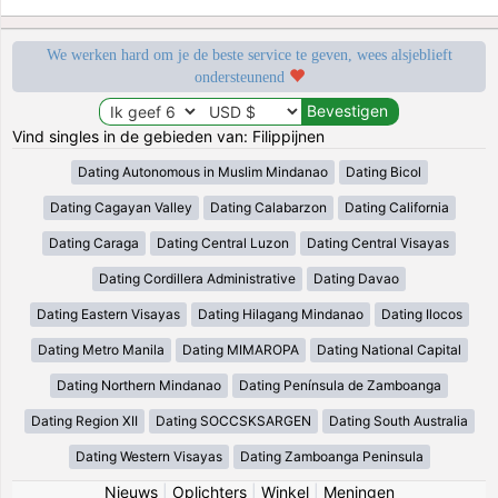
We werken hard om je de beste service te geven, wees alsjeblieft
ondersteunend
Vind singles in de gebieden van: Filippijnen
Dating Autonomous in Muslim Mindanao
Dating Bicol
Dating Cagayan Valley
Dating Calabarzon
Dating California
Dating Caraga
Dating Central Luzon
Dating Central Visayas
Dating Cordillera Administrative
Dating Davao
Dating Eastern Visayas
Dating Hilagang Mindanao
Dating Ilocos
Dating Metro Manila
Dating MIMAROPA
Dating National Capital
Dating Northern Mindanao
Dating Península de Zamboanga
Dating Region XII
Dating SOCCSKSARGEN
Dating South Australia
Dating Western Visayas
Dating Zamboanga Peninsula
Nieuws
|
Oplichters
|
Winkel
|
Meningen