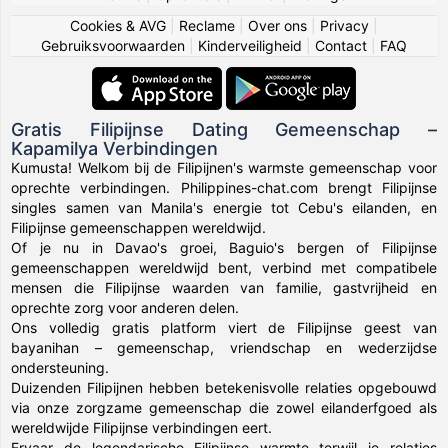
Cookies & AVG
|
Reclame
|
Over ons
|
Privacy
|
Gebruiksvoorwaarden
|
Kinderveiligheid
|
Contact
|
FAQ
Gratis Filipijnse Dating Gemeenschap –
Kapamilya Verbindingen
Kumusta! Welkom bij de Filipijnen's warmste gemeenschap voor
oprechte verbindingen. Philippines-chat.com brengt Filipijnse
singles samen van Manila's energie tot Cebu's eilanden, en
Filipijnse gemeenschappen wereldwijd.
Of je nu in Davao's groei, Baguio's bergen of Filipijnse
gemeenschappen wereldwijd bent, verbind met compatibele
mensen die Filipijnse waarden van familie, gastvrijheid en
oprechte zorg voor anderen delen.
Ons volledig gratis platform viert de Filipijnse geest van
bayanihan – gemeenschap, vriendschap en wederzijdse
ondersteuning.
Duizenden Filipijnen hebben betekenisvolle relaties opgebouwd
via onze zorgzame gemeenschap die zowel eilanderfgoed als
wereldwijde Filipijnse verbindingen eert.
Ervaar de legendarische Filipijnse warmte terwijl je relaties