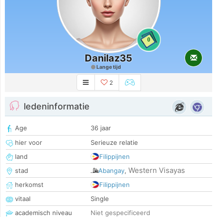
0
Danilaz35
Lange tijd
2
ledeninformatie
Age
36 jaar
hier voor
Serieuze relatie
land
Filippijnen
Western Visayas
stad
Abangay
,
herkomst
Filippijnen
vitaal
Single
academisch niveau
Niet gespecificeerd