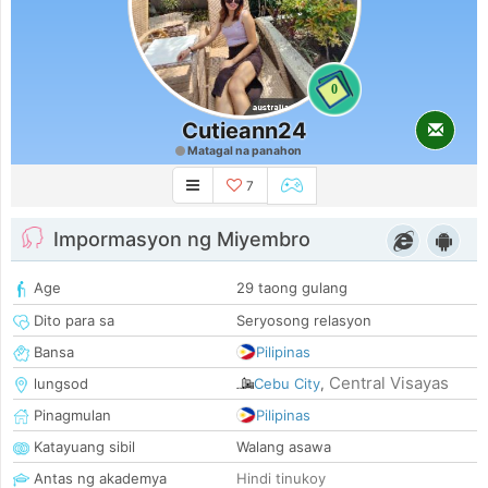
0
Cutieann24
Matagal na panahon
7
Impormasyon ng Miyembro
Age
29 taong gulang
Dito para sa
Seryosong relasyon
Bansa
Pilipinas
Central Visayas
lungsod
Cebu City
,
Pinagmulan
Pilipinas
Katayuang sibil
Walang asawa
Antas ng akademya
Hindi tinukoy