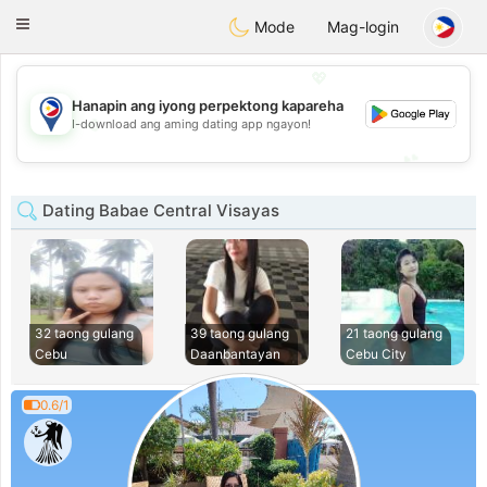
Philippines
Chat
Toggle
Mode
Mag-login
navigation
💖
Hanapin ang iyong perpektong kapareha
💖
I-download ang aming dating app ngayon!
💕
💕
Dating Babae Central Visayas
32 taong gulang
39 taong gulang
21 taong gulang
Cebu
Daanbantayan
Cebu City
0.6/1