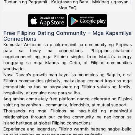
Tuntunin ng Paggamit
|
Kaligtasan ng Bata
|
Makipag-ugnayan
|
Mga FAQ
Free Filipino Dating Community – Mga Kapamilya
Connections
Kumusta! Welcome sa pinaka-mainit na community ng Pilipinas
para sa tunay na connections. Philippines-chat.com
nagcoconnect ng mga Filipino singles from Manila's energy
hanggang sa mga islands ng Cebu, at Filipino communities
worldwide.
Nasa Davao's growth man kayo, sa mountains ng Baguio, o sa
Filipino communities globally, makakipag-connect kayo sa mga
compatible na tao na nagsashare ng Filipino values ng family,
hospitality, at genuine care para sa iba.
Ang aming completely free platform nagce-celebrate ng Filipino
spirit ng bayanihan – community, friendship, at mutual support.
Thousands ng mga Filipinos na nag-build ng meaningful
relationships through our caring community na nag-honor sa
island heritage at global Filipino connections.
Experience ang legendary Filipino warmth habang nagbu-build
ng relationships na parang coming home sa family.