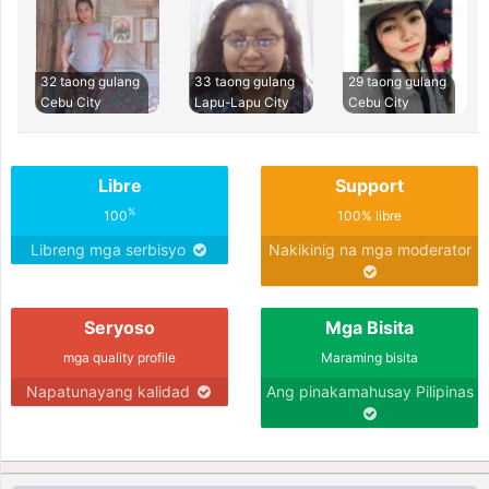
32 taong gulang
33 taong gulang
29 taong gulang
Cebu City
Lapu-Lapu City
Cebu City
Libre
Support
%
100
100% libre
Libreng mga serbisyo
Nakikinig na mga moderator
Seryoso
Mga Bisita
mga quality profile
Maraming bisita
Napatunayang kalidad
Ang pinakamahusay Pilipinas