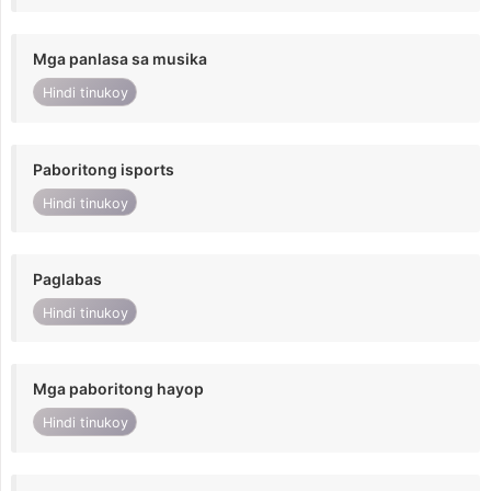
Mga panlasa sa musika
Hindi tinukoy
Paboritong isports
Hindi tinukoy
Paglabas
Hindi tinukoy
Mga paboritong hayop
Hindi tinukoy