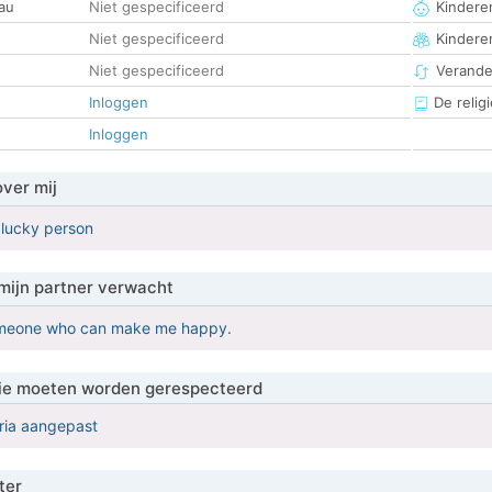
au
Niet gespecificeerd
Kinderen
Niet gespecificeerd
Kindere
Niet gespecificeerd
Verander
Inloggen
De religi
Inloggen
over mij
 lucky person
mijn partner verwacht
omeone who can make me happy.
 die moeten worden gerespecteerd
eria aangepast
ter