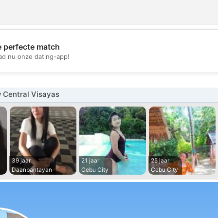
e perfecte match
💖
d nu onze dating-app!
💕
 Central Visayas
39 jaar
21 jaar
25 jaar
Daanbantayan
Cebu City
Cebu City