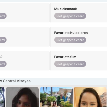
Muzieksmaak
eerd
Niet gespecificeerd
Favoriete huisdieren
eerd
Niet gespecificeerd
n?
Favoriete film
eerd
Niet gespecificeerd
w Central Visayas