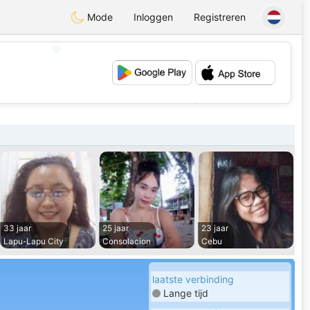
Mode
Inloggen
Registreren
💖
💕
33 jaar
25 jaar
23 jaar
Lapu-Lapu City
Consolacion
Cebu
laatste verbinding
Lange tijd