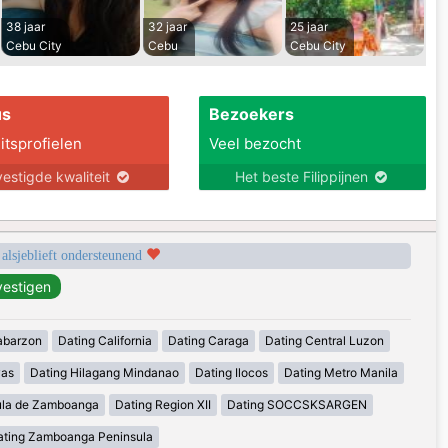
38 jaar
32 jaar
25 jaar
Cebu City
Cebu
Cebu City
us
Bezoekers
itsprofielen
Veel bezocht
estigde kwaliteit
Het beste Filippijnen
 alsjeblieft ondersteunend
abarzon
Dating California
Dating Caraga
Dating Central Luzon
yas
Dating Hilagang Mindanao
Dating Ilocos
Dating Metro Manila
ula de Zamboanga
Dating Region XII
Dating SOCCSKSARGEN
ating Zamboanga Peninsula