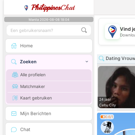
Philippines
Chat
Manila 2026-08-08 18:04
Vind j
Downloa
Home
Dating Vrouw
Zoeken
Alle profielen
Matchmaker
Kaart gebruiken
24 jaar
Cebu City
Mijn Berichten
0.6/1
Chat