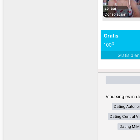
25 jaar
Consolacion
Gratis
%
100
Gratis die
Vind singles in d
Dating Autono
Dating Central V
Dating MI