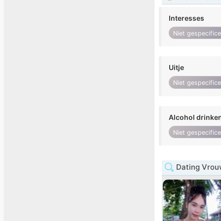
Interesses
Niet gespecific
Uitje
Niet gespecific
Alcohol drinke
Niet gespecific
Dating Vrou