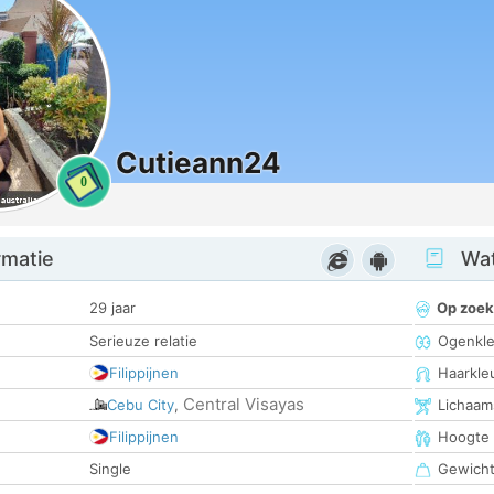
Cutieann24
0
rmatie
Wat
29 jaar
Op zoek
Serieuze relatie
Ogenkle
Filippijnen
Haarkle
Central Visayas
Cebu City
,
Lichaam
Filippijnen
Hoogte
Single
Gewich