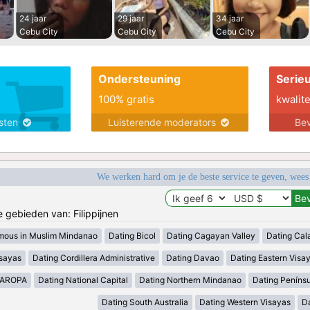
24 jaar
29 jaar
34 jaar
Cebu City
Cebu City
Cebu City
Ondersteuning
Serie
100% gratis
kwalite
nsten
Luisterende moderators
Bev
We werken hard om je de beste service te geven, wees
e gebieden van: Filippijnen
mous in Muslim Mindanao
Dating Bicol
Dating Cagayan Valley
Dating Cal
isayas
Dating Cordillera Administrative
Dating Davao
Dating Eastern Visa
MAROPA
Dating National Capital
Dating Northern Mindanao
Dating Peníns
Dating South Australia
Dating Western Visayas
D