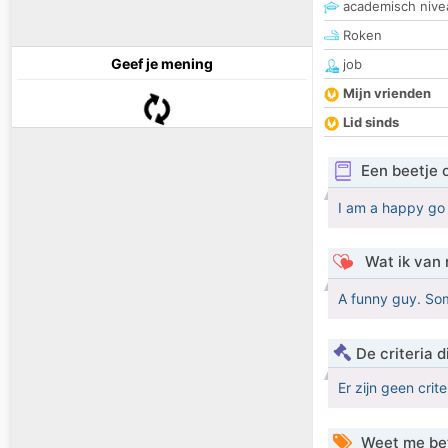
academisch nive
Roken
Geef je mening
job
Mijn vrienden
Lid sinds
Een beetje 
I am a happy go
Wat ik van 
A funny guy. S
De criteria
Er zijn geen crit
Weet me be