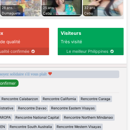
28 ans
25 ans
32 ans
Dumaguete
Cebu
Cebu
ux
Visiteurs
 de qualité
Très visité
ualité confirmée
Le meilleur Philippines
soyez solidaire s'il vous plaît
Rencontre Calabarzon
Rencontre California
Rencontre Caraga
istrative
Rencontre Davao
Rencontre Eastern Visayas
MAROPA
Rencontre National Capital
Rencontre Northern Mindanao
GEN
Rencontre South Australia
Rencontre Western Visayas