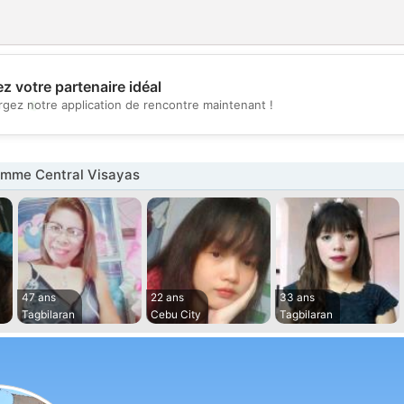
z votre partenaire idéal
💖
rgez notre application de rencontre maintenant !
💕
mme Central Visayas
47 ans
22 ans
33 ans
Tagbilaran
Cebu City
Tagbilaran