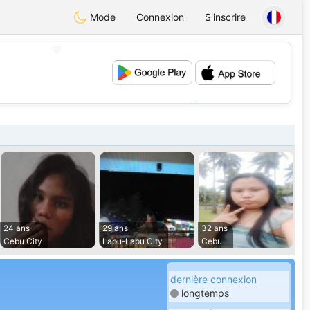
Mode
Connexion
S'inscrire
💖
💕
24 ans
29 ans
32 ans
Cebu City
Lapu-Lapu City
Cebu
dernière connexion
longtemps