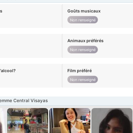
ts
Goûts musicaux
Non renseigné
Animaux préférés
Non renseigné
alcool?
Film préféré
Non renseigné
emme Central Visayas