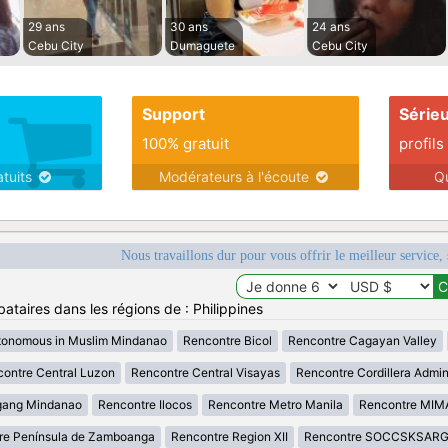
29 ans
30 ans
24 ans
Cebu City
Dumaguete
Cebu City
Support
Série
100% gratuit
profils
atuits
Modérateurs à l'écoute
Q
Nous travaillons dur pour vous offrir le meilleur service, 
ataires dans les régions de : Philippines
tonomous in Muslim Mindanao
Rencontre Bicol
Rencontre Cagayan Valley
ontre Central Luzon
Rencontre Central Visayas
Rencontre Cordillera Admin
gang Mindanao
Rencontre Ilocos
Rencontre Metro Manila
Rencontre MI
re Península de Zamboanga
Rencontre Region XII
Rencontre SOCCSKSAR