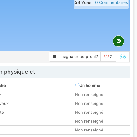
58 Vues |
0 Commentaires
signaler ce profil?
7
 physique et+
che
Un homme
x
Non renseigné
veux
Non renseigné
tte
Non renseigné
Non renseigné
Non renseigné