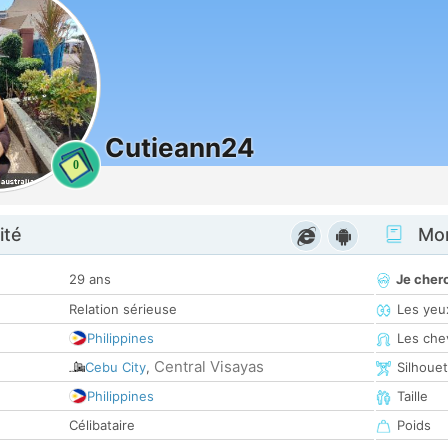
Cutieann24
0
ité
Mon
29 ans
Je cher
Relation sérieuse
Les yeu
Philippines
Les che
Central Visayas
Cebu City
,
Silhoue
Philippines
Taille
Célibataire
Poids