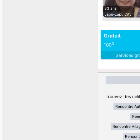
33 ans
Lapu-Lapu City
Gratuit
%
100
Services gr
Trouvez des célib
Rencontre Au
Renc
Rencontre Hila
Rencont