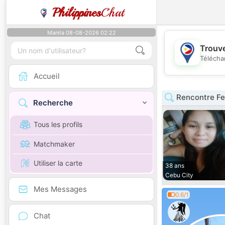
Philippines
Chat
Manila 08-08-2026 02:22
Trouve
Télécha
Accueil
Rencontre Fe
Recherche
Tous les profils
Matchmaker
Utiliser la carte
38 ans
Cebu City
Mes Messages
0.6/1
Chat