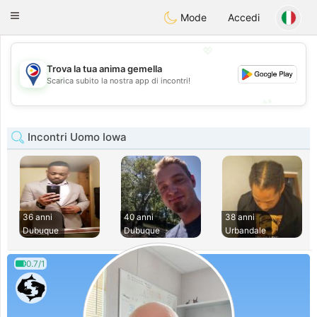
Philippines
Chat
Toggle
Mode
Accedi
navigation
💖
Trova la tua anima gemella
💖
Scarica subito la nostra app di incontri!
💕
💕
Incontri Uomo Iowa
36 anni
40 anni
38 anni
Dubuque
Dubuque
Urbandale
0.7/1