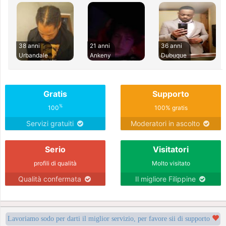
38 anni
21 anni
36 anni
Urbandale
Ankeny
Dubuque
Gratis
Supporto
%
100
100% gratis
Servizi gratuiti
Moderatori in ascolto
Serio
Visitatori
profili di qualità
Molto visitato
Qualità confermata
Il migliore Filippine
Lavoriamo sodo per darti il miglior servizio, per favore sii di supporto