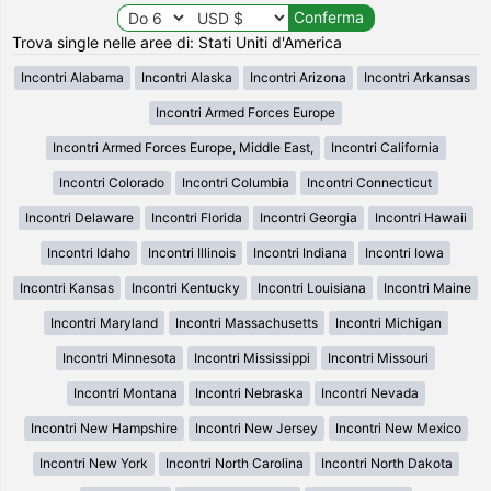
Trova single nelle aree di: Stati Uniti d'America
Incontri Alabama
Incontri Alaska
Incontri Arizona
Incontri Arkansas
Incontri Armed Forces Europe
Incontri Armed Forces Europe, Middle East,
Incontri California
Incontri Colorado
Incontri Columbia
Incontri Connecticut
Incontri Delaware
Incontri Florida
Incontri Georgia
Incontri Hawaii
Incontri Idaho
Incontri Illinois
Incontri Indiana
Incontri Iowa
Incontri Kansas
Incontri Kentucky
Incontri Louisiana
Incontri Maine
Incontri Maryland
Incontri Massachusetts
Incontri Michigan
Incontri Minnesota
Incontri Mississippi
Incontri Missouri
Incontri Montana
Incontri Nebraska
Incontri Nevada
Incontri New Hampshire
Incontri New Jersey
Incontri New Mexico
Incontri New York
Incontri North Carolina
Incontri North Dakota