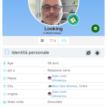
1
Looking
Molto tempo
0
Identità personale
Age
58 anni
qui a
Relazione seria
Stati Uniti
Paese
d'America
Iowa
City
West Des Moines
,
Stati Uniti
origine
d'America
Stato civile
Divorziato