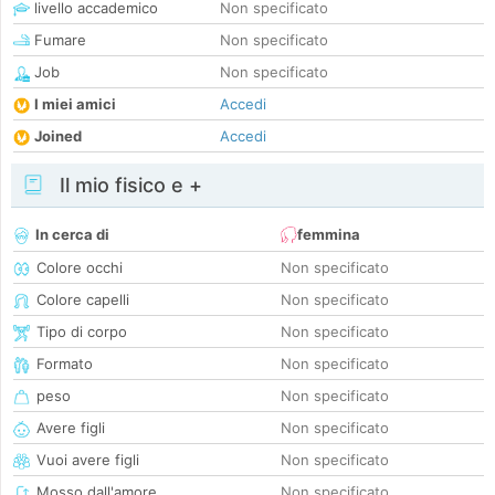
livello accademico
Non specificato
Fumare
Non specificato
Job
Non specificato
I miei amici
Accedi
Joined
Accedi
Il mio fisico e +
In cerca di
femmina
Colore occhi
Non specificato
Colore capelli
Non specificato
Tipo di corpo
Non specificato
Formato
Non specificato
peso
Non specificato
Avere figli
Non specificato
Vuoi avere figli
Non specificato
Mosso dall'amore
Non specificato