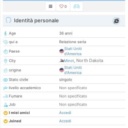
0
Identità personale
Age
36 anni
qui a
Relazione seria
Stati Uniti
Paese
d'America
North Dakota
City
Minot
,
Stati Uniti
origine
d'America
Stato civile
singolo
livello accademico
Non specificato
Fumare
Non specificato
Job
Non specificato
I miei amici
Accedi
Joined
Accedi