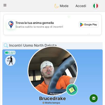
Philippines
Chat
Toggle
Mode
Accedi
navigation
💖
Trova la tua anima gemella
💖
Scarica subito la nostra app di incontri!
💕
💕
Incontri Uomo North Dakota
0.8/1
1
Brucedrake
Molto tempo