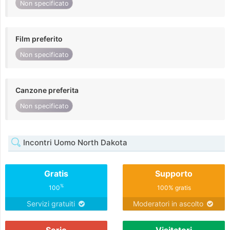
Non specificato
Film preferito
Non specificato
Canzone preferita
Non specificato
Incontri Uomo North Dakota
Gratis
Supporto
%
100
100% gratis
Servizi gratuiti
Moderatori in ascolto
Serio
Visitatori