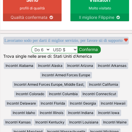
profili di qualità
Molto visitato
Qualità confermata
Il migliore Filippine
Lavoriamo sodo per darti il miglior servizio, per favore sii di supporto
Trova single nelle aree di: Stati Uniti d'America
Incontri Alabama
Incontri Alaska
Incontri Arizona
Incontri Arkansas
Incontri Armed Forces Europe
Incontri Armed Forces Europe, Middle East,
Incontri California
Incontri Colorado
Incontri Columbia
Incontri Connecticut
Incontri Delaware
Incontri Florida
Incontri Georgia
Incontri Hawaii
Incontri Idaho
Incontri Illinois
Incontri Indiana
Incontri Iowa
Incontri Kansas
Incontri Kentucky
Incontri Louisiana
Incontri Maine
Incontri Maryland
Incontri Massachusetts
Incontri Michigan