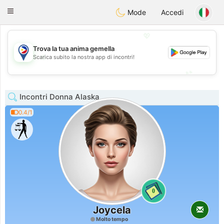
Philippines
Chat
Toggle
Mode
Accedi
navigation
💖
Trova la tua anima gemella
💖
Scarica subito la nostra app di incontri!
💕
💕
Incontri Donna Alaska
0.4/1
0
Joycela
Molto tempo