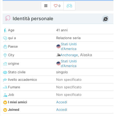
0
Identità personale
Age
41 anni
qui a
Relazione seria
Stati Uniti
Paese
d'America
Alaska
City
Anchorage
,
Stati Uniti
origine
d'America
Stato civile
singolo
livello accademico
Non specificato
Fumare
Non specificato
Job
Non specificato
I miei amici
Accedi
Joined
Accedi