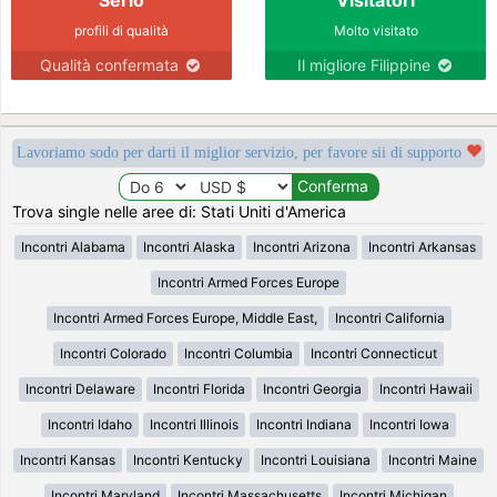
profili di qualità
Molto visitato
Qualità confermata
Il migliore Filippine
Lavoriamo sodo per darti il miglior servizio, per favore sii di supporto
Trova single nelle aree di: Stati Uniti d'America
Incontri Alabama
Incontri Alaska
Incontri Arizona
Incontri Arkansas
Incontri Armed Forces Europe
Incontri Armed Forces Europe, Middle East,
Incontri California
Incontri Colorado
Incontri Columbia
Incontri Connecticut
Incontri Delaware
Incontri Florida
Incontri Georgia
Incontri Hawaii
Incontri Idaho
Incontri Illinois
Incontri Indiana
Incontri Iowa
Incontri Kansas
Incontri Kentucky
Incontri Louisiana
Incontri Maine
Incontri Maryland
Incontri Massachusetts
Incontri Michigan