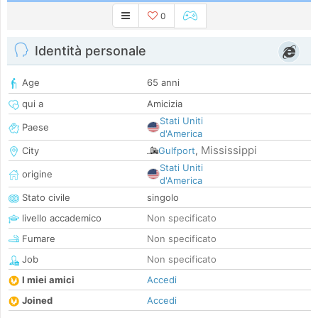
0
Identità personale
Age
65 anni
qui a
Amicizia
Stati Uniti
Paese
d'America
Mississippi
City
Gulfport
,
Stati Uniti
origine
d'America
Stato civile
singolo
livello accademico
Non specificato
Fumare
Non specificato
Job
Non specificato
I miei amici
Accedi
Joined
Accedi