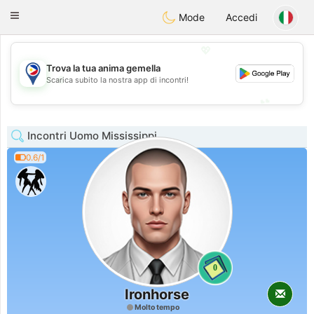
Philippines
Chat
Toggle
Mode
Accedi
navigation
💖
Trova la tua anima gemella
💖
Scarica subito la nostra app di incontri!
💕
💕
Incontri Uomo Mississippi
0.6/1
0
Ironhorse
Molto tempo