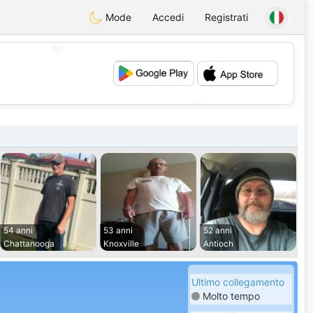
Mode
Accedi
Registrati
💖
💕
54 anni
53 anni
52 anni
Chattanooga
Knoxville
Antioch
Ultimo collegamento
Molto tempo