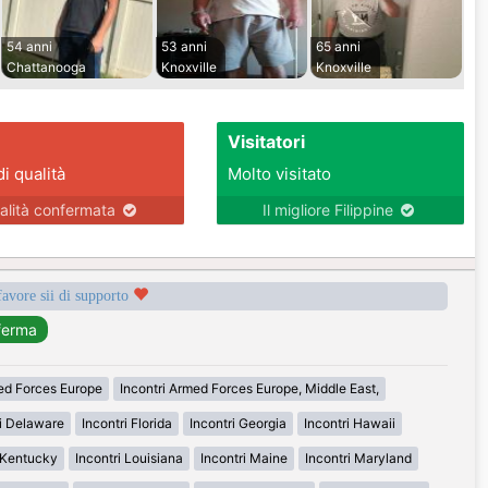
54 anni
53 anni
65 anni
Chattanooga
Knoxville
Knoxville
Visitatori
di qualità
Molto visitato
alità confermata
Il migliore Filippine
favore sii di supporto
med Forces Europe
Incontri Armed Forces Europe, Middle East,
ri Delaware
Incontri Florida
Incontri Georgia
Incontri Hawaii
i Kentucky
Incontri Louisiana
Incontri Maine
Incontri Maryland