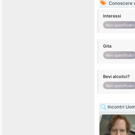
Conoscere 
Interessi
Non specificato
Gita
Non specificato
Bevi alcolici?
Non specificato
Incontri Uo