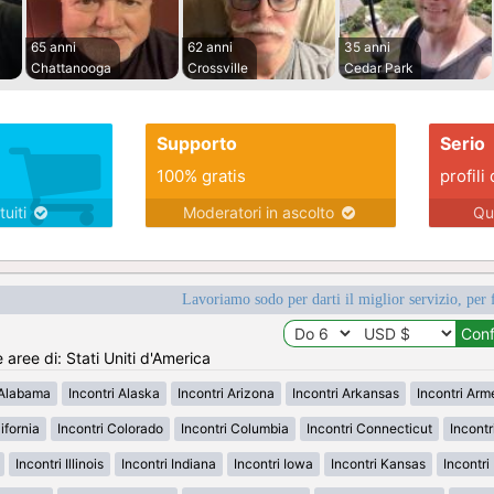
65 anni
62 anni
35 anni
Chattanooga
Crossville
Cedar Park
Supporto
Serio
100% gratis
profili 
tuiti
Moderatori in ascolto
Qu
Lavoriamo sodo per darti il miglior servizio, per 
e aree di: Stati Uniti d'America
 Alabama
Incontri Alaska
Incontri Arizona
Incontri Arkansas
Incontri Ar
ifornia
Incontri Colorado
Incontri Columbia
Incontri Connecticut
Incont
Incontri Illinois
Incontri Indiana
Incontri Iowa
Incontri Kansas
Incontr