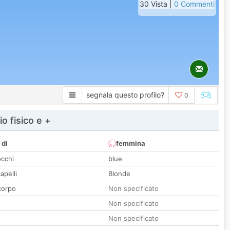
30 Vista |
0 Commenti
segnala questo profilo?
0
io fisico e +
 di
femmina
occhi
blue
apelli
Blonde
corpo
Non specificato
Non specificato
Non specificato