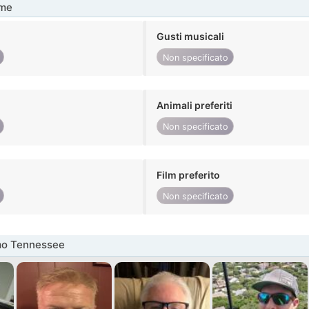
me
Gusti musicali
Non specificato
Animali preferiti
Non specificato
Film preferito
Non specificato
mo Tennessee