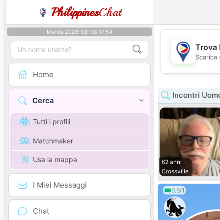
Philippines
Chat
Manila 2026-08-08 17:54
Trova 
Scarica 
Home
Incontri Uom
Cerca
Tutti i profili
Matchmaker
Usa la mappa
62 anni
Crossville
I Miei Messaggi
0.9/1
Chat