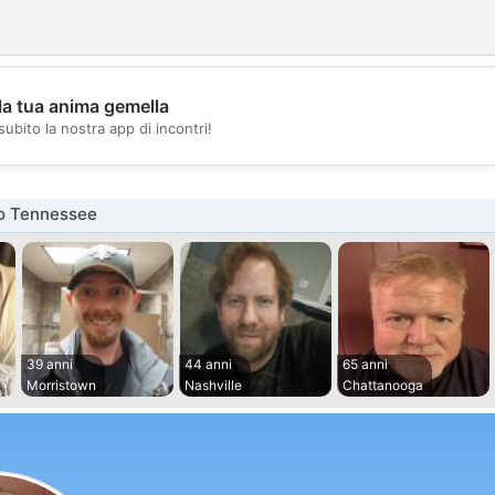
la tua anima gemella
💖
subito la nostra app di incontri!
💕
o Tennessee
39 anni
44 anni
65 anni
Morristown
Nashville
Chattanooga