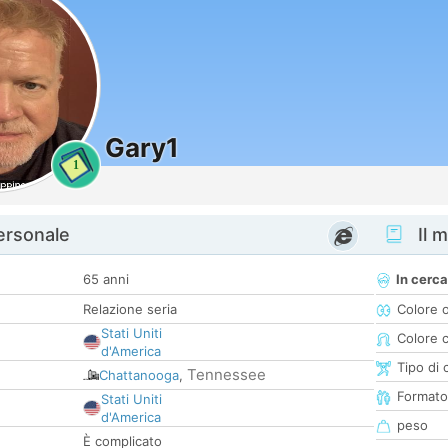
Gary1
1
personale
Il m
65 anni
In cerca
Relazione seria
Colore 
Stati Uniti
Colore c
d'America
Tipo di 
Tennessee
Chattanooga
,
Formato
Stati Uniti
d'America
peso
È complicato