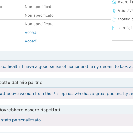
Avere fig
co
Non specificato
Vuoi ave
Non specificato
Mosso d
Non specificato
La religi
Accedi
Accedi
ood health. I have a good sense of humor and fairly decent to look at
etto dal mio partner
 attractive woman from the Philippines who has a great personality an
 dovrebbero essere rispettati
è stato personalizzato