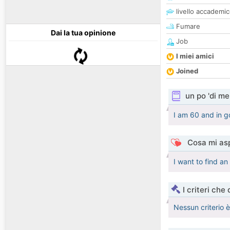
livello accademi
Fumare
Dai la tua opinione
Job
I miei amici
Joined
un po 'di me
I am 60 and in g
Cosa mi asp
I want to find an
I criteri che
Nessun criterio 