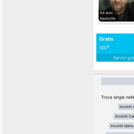
44 anni
Nashville
Gratis
%
100
Servizi gra
Trova single nell
Incontri
Incontri Cal
Incontri Idaho