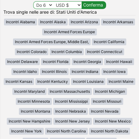
Trova single nelle aree di: Stati Uniti d'America
Incontri Alabama
Incontri Alaska
Incontri Arizona
Incontri Arkansas
Incontri Armed Forces Europe
Incontri Armed Forces Europe, Middle East,
Incontri California
Incontri Colorado
Incontri Columbia
Incontri Connecticut
Incontri Delaware
Incontri Florida
Incontri Georgia
Incontri Hawaii
Incontri Idaho
Incontri Illinois
Incontri Indiana
Incontri Iowa
Incontri Kansas
Incontri Kentucky
Incontri Louisiana
Incontri Maine
Incontri Maryland
Incontri Massachusetts
Incontri Michigan
Incontri Minnesota
Incontri Mississippi
Incontri Missouri
Incontri Montana
Incontri Nebraska
Incontri Nevada
Incontri New Hampshire
Incontri New Jersey
Incontri New Mexico
Incontri New York
Incontri North Carolina
Incontri North Dakota