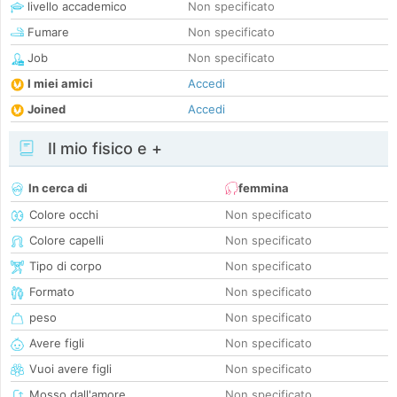
livello accademico
Non specificato
Fumare
Non specificato
Job
Non specificato
I miei amici
Accedi
Joined
Accedi
Il mio fisico e +
In cerca di
femmina
Colore occhi
Non specificato
Colore capelli
Non specificato
Tipo di corpo
Non specificato
Formato
Non specificato
peso
Non specificato
Avere figli
Non specificato
Vuoi avere figli
Non specificato
Mosso dall'amore
Non specificato