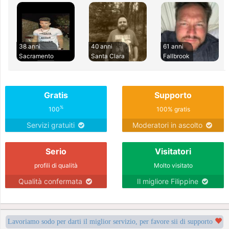
38 anni
40 anni
61 anni
Sacramento
Santa Clara
Fallbrook
Gratis
Supporto
%
100
100% gratis
Servizi gratuiti
Moderatori in ascolto
Serio
Visitatori
profili di qualità
Molto visitato
Qualità confermata
Il migliore Filippine
Lavoriamo sodo per darti il miglior servizio, per favore sii di supporto