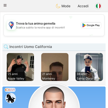
Philippines
Chat
Toggle
Mode
Accedi
navigation
💖
Trova la tua anima gemella
💖
Scarica subito la nostra app di incontri!
💕
💕
Incontri Uomo California
25 anni
21 anni
38 anni
Apple Valley
Monterey
Santa Clara
0.1/1