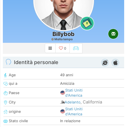
0
Billybob
Molto tempo
0
Identità personale
Age
49 anni
qui a
Amicizia
Stati Uniti
Paese
d'America
California
City
Adelanto
,
Stati Uniti
origine
d'America
Stato civile
In relazione