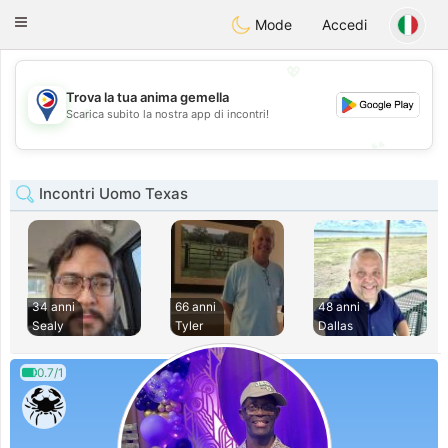
Philippines
Chat
Toggle
Mode
Accedi
navigation
💖
Trova la tua anima gemella
💖
Scarica subito la nostra app di incontri!
💕
💕
Incontri Uomo Texas
34 anni
66 anni
48 anni
Sealy
Tyler
Dallas
0.7/1