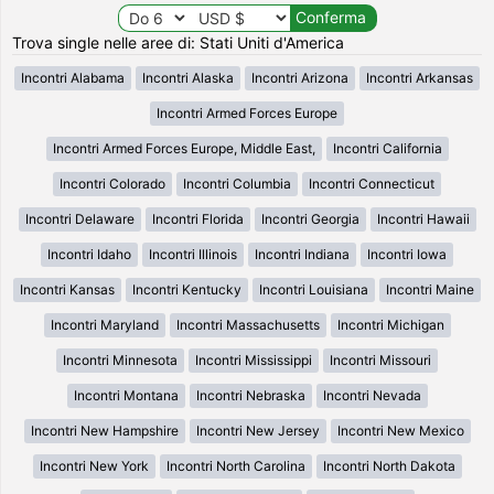
Trova single nelle aree di: Stati Uniti d'America
Incontri Alabama
Incontri Alaska
Incontri Arizona
Incontri Arkansas
Incontri Armed Forces Europe
Incontri Armed Forces Europe, Middle East,
Incontri California
Incontri Colorado
Incontri Columbia
Incontri Connecticut
Incontri Delaware
Incontri Florida
Incontri Georgia
Incontri Hawaii
Incontri Idaho
Incontri Illinois
Incontri Indiana
Incontri Iowa
Incontri Kansas
Incontri Kentucky
Incontri Louisiana
Incontri Maine
Incontri Maryland
Incontri Massachusetts
Incontri Michigan
Incontri Minnesota
Incontri Mississippi
Incontri Missouri
Incontri Montana
Incontri Nebraska
Incontri Nevada
Incontri New Hampshire
Incontri New Jersey
Incontri New Mexico
Incontri New York
Incontri North Carolina
Incontri North Dakota