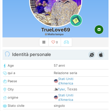
1
TrueLove69
Molto tempo
0
Identità personale
Age
57 anni
qui a
Relazione seria
Stati Uniti
Paese
d'America
Texas
City
Tyler
,
Stati Uniti
origine
d'America
Stato civile
singolo