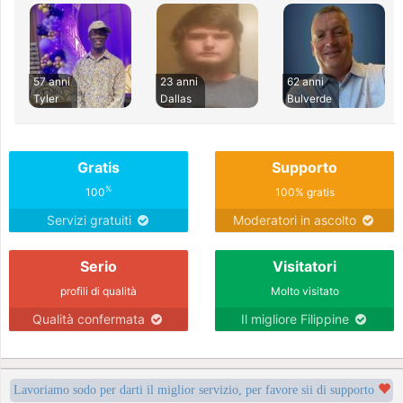
57 anni
23 anni
62 anni
Tyler
Dallas
Bulverde
Gratis
Supporto
%
100
100% gratis
Servizi gratuiti
Moderatori in ascolto
Serio
Visitatori
profili di qualità
Molto visitato
Qualità confermata
Il migliore Filippine
Lavoriamo sodo per darti il miglior servizio, per favore sii di supporto