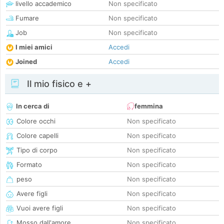
livello accademico
Non specificato
Fumare
Non specificato
Job
Non specificato
I miei amici
Accedi
Joined
Accedi
Il mio fisico e +
In cerca di
femmina
Colore occhi
Non specificato
Colore capelli
Non specificato
Tipo di corpo
Non specificato
Formato
Non specificato
peso
Non specificato
Avere figli
Non specificato
Vuoi avere figli
Non specificato
Mosso dall'amore
Non specificato