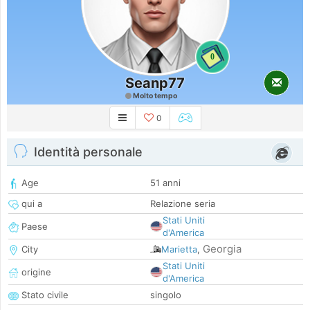
0
Seanp77
Molto tempo
0
Identità personale
Age
51 anni
qui a
Relazione seria
Stati Uniti
Paese
d'America
Georgia
City
Marietta
,
Stati Uniti
origine
d'America
Stato civile
singolo