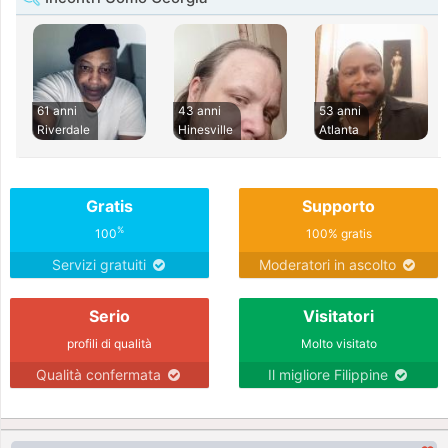
61 anni
43 anni
53 anni
Riverdale
Hinesville
Atlanta
Gratis
Supporto
%
100
100% gratis
Servizi gratuiti
Moderatori in ascolto
Serio
Visitatori
profili di qualità
Molto visitato
Qualità confermata
Il migliore Filippine