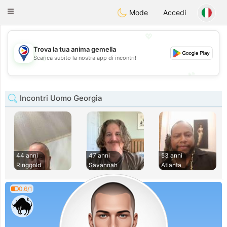
Philippines
Chat
Toggle
Mode
Accedi
navigation
💖
Trova la tua anima gemella
💖
Scarica subito la nostra app di incontri!
💕
💕
Incontri Uomo Georgia
44 anni
47 anni
53 anni
Ringgold
Savannah
Atlanta
0.6/1