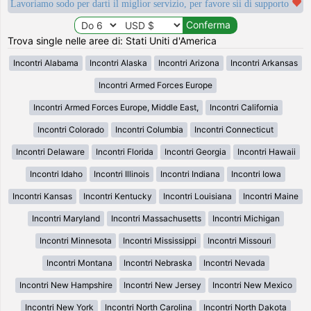
Lavoriamo sodo per darti il miglior servizio, per favore sii di supporto
Trova single nelle aree di: Stati Uniti d'America
Incontri Alabama
Incontri Alaska
Incontri Arizona
Incontri Arkansas
Incontri Armed Forces Europe
Incontri Armed Forces Europe, Middle East,
Incontri California
Incontri Colorado
Incontri Columbia
Incontri Connecticut
Incontri Delaware
Incontri Florida
Incontri Georgia
Incontri Hawaii
Incontri Idaho
Incontri Illinois
Incontri Indiana
Incontri Iowa
Incontri Kansas
Incontri Kentucky
Incontri Louisiana
Incontri Maine
Incontri Maryland
Incontri Massachusetts
Incontri Michigan
Incontri Minnesota
Incontri Mississippi
Incontri Missouri
Incontri Montana
Incontri Nebraska
Incontri Nevada
Incontri New Hampshire
Incontri New Jersey
Incontri New Mexico
Incontri New York
Incontri North Carolina
Incontri North Dakota