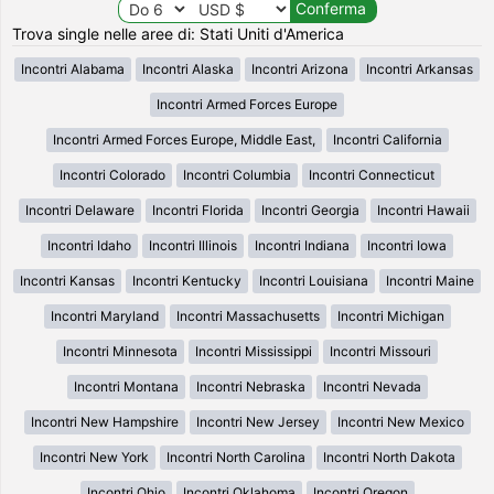
Trova single nelle aree di: Stati Uniti d'America
Incontri Alabama
Incontri Alaska
Incontri Arizona
Incontri Arkansas
Incontri Armed Forces Europe
Incontri Armed Forces Europe, Middle East,
Incontri California
Incontri Colorado
Incontri Columbia
Incontri Connecticut
Incontri Delaware
Incontri Florida
Incontri Georgia
Incontri Hawaii
Incontri Idaho
Incontri Illinois
Incontri Indiana
Incontri Iowa
Incontri Kansas
Incontri Kentucky
Incontri Louisiana
Incontri Maine
Incontri Maryland
Incontri Massachusetts
Incontri Michigan
Incontri Minnesota
Incontri Mississippi
Incontri Missouri
Incontri Montana
Incontri Nebraska
Incontri Nevada
Incontri New Hampshire
Incontri New Jersey
Incontri New Mexico
Incontri New York
Incontri North Carolina
Incontri North Dakota
Incontri Ohio
Incontri Oklahoma
Incontri Oregon