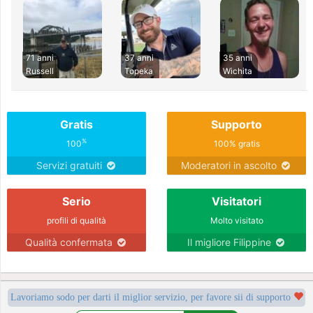
71 anni
37 anni
35 anni
Russell
Topeka
Wichita
Gratis
Supporto
%
100
100% gratis
Servizi gratuiti
Moderatori in ascolto
Serio
Visitatori
profili di qualità
Molto visitato
Qualità confermata
Il migliore Filippine
Lavoriamo sodo per darti il miglior servizio, per favore sii di supporto