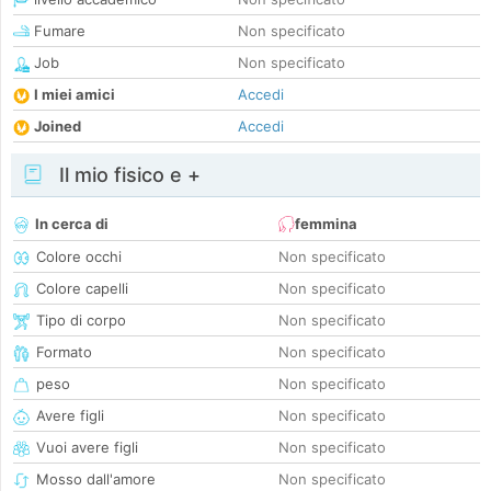
Fumare
Non specificato
Job
Non specificato
I miei amici
Accedi
Joined
Accedi
Il mio fisico e +
In cerca di
femmina
Colore occhi
Non specificato
Colore capelli
Non specificato
Tipo di corpo
Non specificato
Formato
Non specificato
peso
Non specificato
Avere figli
Non specificato
Vuoi avere figli
Non specificato
Mosso dall'amore
Non specificato