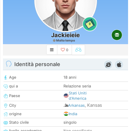
0
Jackieieie
Molto tempo
0
Identità personale
Age
18 anni
qui a
Relazione seria
Stati Uniti
Paese
d'America
Kansas
City
Arkansas
,
origine
India
Stato civile
singolo
livello accademico
Non specificato