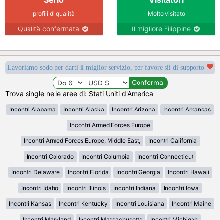
profili di qualità
Molto visitato
Qualità confermata
Il migliore Filippine
Lavoriamo sodo per darti il miglior servizio, per favore sii di supporto
Trova single nelle aree di: Stati Uniti d'America
Incontri Alabama
Incontri Alaska
Incontri Arizona
Incontri Arkansas
Incontri Armed Forces Europe
Incontri Armed Forces Europe, Middle East,
Incontri California
Incontri Colorado
Incontri Columbia
Incontri Connecticut
Incontri Delaware
Incontri Florida
Incontri Georgia
Incontri Hawaii
Incontri Idaho
Incontri Illinois
Incontri Indiana
Incontri Iowa
Incontri Kansas
Incontri Kentucky
Incontri Louisiana
Incontri Maine
Incontri Maryland
Incontri Massachusetts
Incontri Michigan