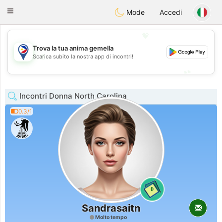
Philippines
Chat
Toggle
Mode
Accedi
navigation
💖
Trova la tua anima gemella
💖
Scarica subito la nostra app di incontri!
💕
💕
Incontri Donna North Carolina
0.3/1
0
Sandrasaitn
Molto tempo