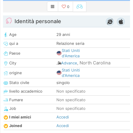
0
Identità personale
Age
29 anni
qui a
Relazione seria
Stati Uniti
Paese
d'America
North Carolina
City
Advance
,
Stati Uniti
origine
d'America
Stato civile
singolo
livello accademico
Non specificato
Fumare
Non specificato
Job
Non specificato
I miei amici
Accedi
Joined
Accedi