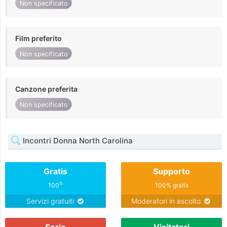
Non specificato
Film preferito
Non specificato
Canzone preferita
Non specificato
Incontri Donna North Carolina
Gratis
Supporto
%
100
100% gratis
Servizi gratuiti
Moderatori in ascolto
Serio
Visitatori