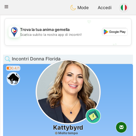
Philippines
Chat
Toggle
Mode
Accedi
navigation
💖
Trova la tua anima gemella
💖
Scarica subito la nostra app di incontri!
💕
💕
Incontri Donna Florida
0.4/1
1
Kattybyrd
Molto tempo