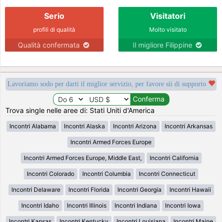
Serio
Visitatori
profili di qualità
Molto visitato
Qualità confermata
Il migliore Filippine
Lavoriamo sodo per darti il miglior servizio, per favore sii di supporto
Trova single nelle aree di: Stati Uniti d'America
Incontri Alabama
Incontri Alaska
Incontri Arizona
Incontri Arkansas
Incontri Armed Forces Europe
Incontri Armed Forces Europe, Middle East,
Incontri California
Incontri Colorado
Incontri Columbia
Incontri Connecticut
Incontri Delaware
Incontri Florida
Incontri Georgia
Incontri Hawaii
Incontri Idaho
Incontri Illinois
Incontri Indiana
Incontri Iowa
Incontri Kansas
Incontri Kentucky
Incontri Louisiana
Incontri Maine