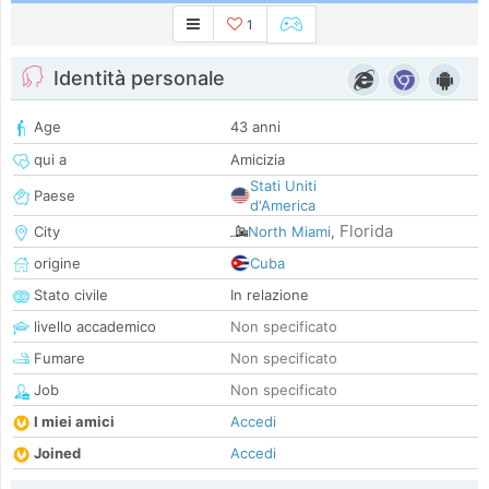
1
Identità personale
Age
43 anni
qui a
Amicizia
Stati Uniti
Paese
d'America
Florida
City
North Miami
,
origine
Cuba
Stato civile
In relazione
livello accademico
Non specificato
Fumare
Non specificato
Job
Non specificato
I miei amici
Accedi
Joined
Accedi