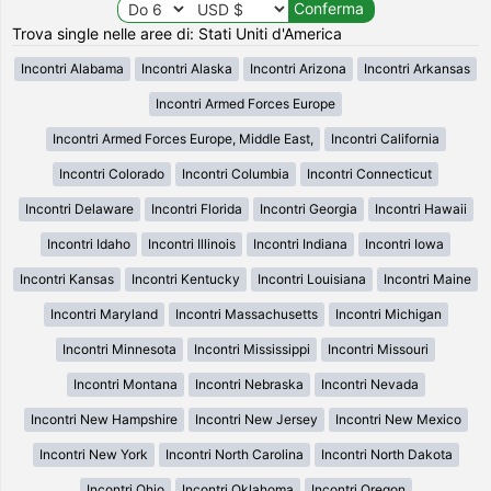
Trova single nelle aree di: Stati Uniti d'America
Incontri Alabama
Incontri Alaska
Incontri Arizona
Incontri Arkansas
Incontri Armed Forces Europe
Incontri Armed Forces Europe, Middle East,
Incontri California
Incontri Colorado
Incontri Columbia
Incontri Connecticut
Incontri Delaware
Incontri Florida
Incontri Georgia
Incontri Hawaii
Incontri Idaho
Incontri Illinois
Incontri Indiana
Incontri Iowa
Incontri Kansas
Incontri Kentucky
Incontri Louisiana
Incontri Maine
Incontri Maryland
Incontri Massachusetts
Incontri Michigan
Incontri Minnesota
Incontri Mississippi
Incontri Missouri
Incontri Montana
Incontri Nebraska
Incontri Nevada
Incontri New Hampshire
Incontri New Jersey
Incontri New Mexico
Incontri New York
Incontri North Carolina
Incontri North Dakota
Incontri Ohio
Incontri Oklahoma
Incontri Oregon