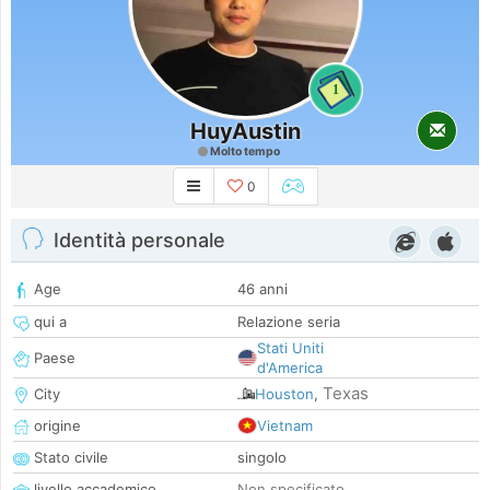
1
HuyAustin
Molto tempo
0
Identità personale
Age
46 anni
qui a
Relazione seria
Stati Uniti
Paese
d'America
Texas
City
Houston
,
origine
Vietnam
Stato civile
singolo
livello accademico
Non specificato