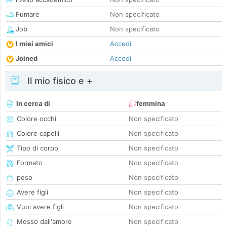
Fumare
Non specificato
Job
Non specificato
I miei amici
Accedi
Joined
Accedi
Il mio fisico e +
In cerca di
femmina
Colore occhi
Non specificato
Colore capelli
Non specificato
Tipo di corpo
Non specificato
Formato
Non specificato
peso
Non specificato
Avere figli
Non specificato
Vuoi avere figli
Non specificato
Mosso dall'amore
Non specificato