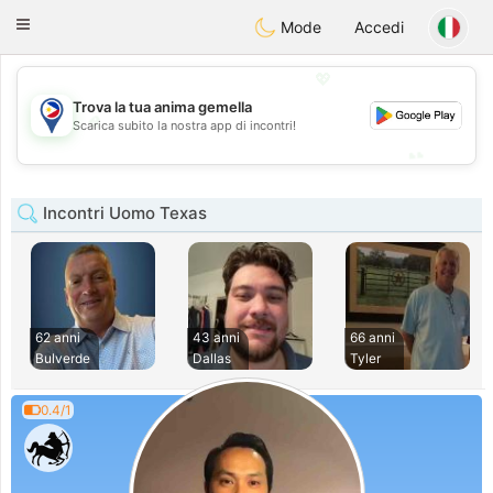
Philippines
Chat
Toggle
Mode
Accedi
navigation
💖
Trova la tua anima gemella
💖
Scarica subito la nostra app di incontri!
💕
💕
Incontri Uomo Texas
62 anni
43 anni
66 anni
Bulverde
Dallas
Tyler
0.4/1