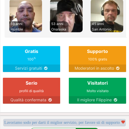
59 anni
53 anni
45 anni
Humble
Onalaska
San Antonio
Gratis
Supporto
%
100
100% gratis
Servizi gratuiti
Moderatori in ascolto
Serio
Visitatori
profili di qualità
Molto visitato
Qualità confermata
Il migliore Filippine
Lavoriamo sodo per darti il miglior servizio, per favore sii di supporto