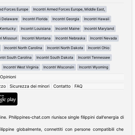
med Forces Europe
Incontri Armed Forces Europe, Middle East,
ri Delaware
Incontri Florida
Incontri Georgia
Incontri Hawaii
i Kentucky
Incontri Louisiana
Incontri Maine
Incontri Maryland
ri Missouri
Incontri Montana
Incontri Nebraska
Incontri Nevada
Incontri North Carolina
Incontri North Dakota
Incontri Ohio
ntri South Carolina
Incontri South Dakota
Incontri Tennessee
Incontri West Virginia
Incontri Wisconsin
Incontri Wyoming
Opinioni
izzo
|
Sicurezza dei minori
|
Contatto
|
FAQ
. Philippines-chat.com riunisce single filippini dall'energia di
lippine globalmente, connettiti con persone compatibili che