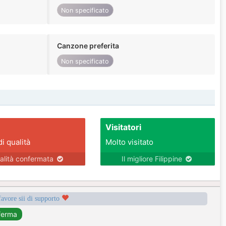
Non specificato
Canzone preferita
Non specificato
Visitatori
di qualità
Molto visitato
alità confermata
Il migliore Filippine
favore sii di supporto