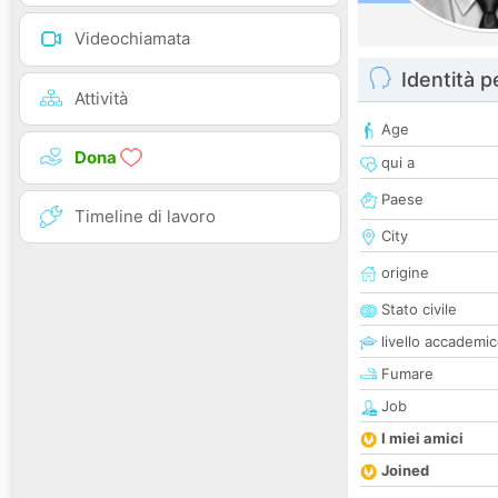
Videochiamata
Identità 
Attività
Age
Dona
qui a
Paese
Timeline di lavoro
City
origine
Stato civile
livello accademi
Fumare
Job
I miei amici
Joined