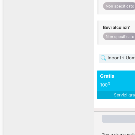
Non specificato
Bevi alcolici?
Non specificato
Incontri Uom
Gratis
%
100
Servizi gra
Trova single nell