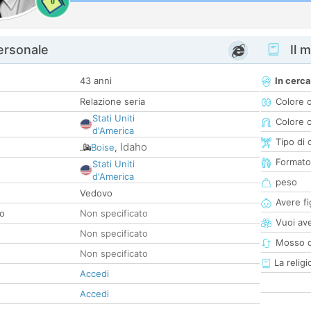
0
personale
Il m
43 anni
In cerca
Relazione seria
Colore 
Stati Uniti
Colore c
d'America
Tipo di 
Idaho
Boise
,
Formato
Stati Uniti
d'America
peso
Vedovo
Avere fig
co
Non specificato
Vuoi ave
Non specificato
Mosso d
Non specificato
La religi
Accedi
Accedi