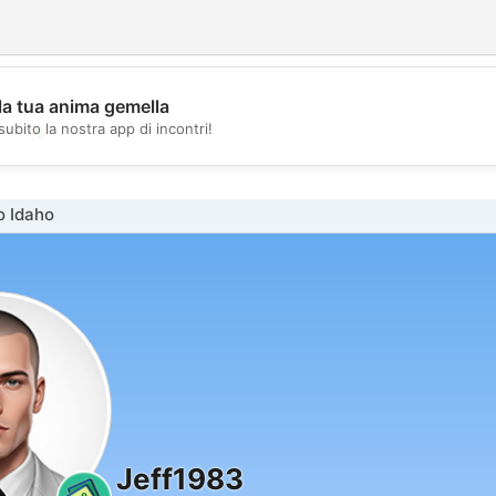
la tua anima gemella
💖
subito la nostra app di incontri!
💕
o Idaho
Jeff1983