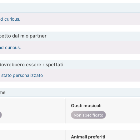
d curious.
etto dal mio partner
nd curious.
 dovrebbero essere rispettati
è stato personalizzato
me
Gusti musicali
Non specificato
Animali preferiti