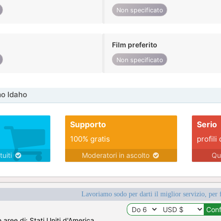
Non specificato
Film preferito
Non specificato
o Idaho
Supporto
Serio
100% gratis
profili 
tuiti
Moderatori in ascolto
Qu
Lavoriamo sodo per darti il miglior servizio, per 
e aree di: Stati Uniti d'America