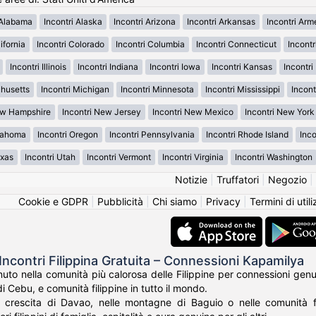
 Alabama
Incontri Alaska
Incontri Arizona
Incontri Arkansas
Incontri Ar
ifornia
Incontri Colorado
Incontri Columbia
Incontri Connecticut
Incont
Incontri Illinois
Incontri Indiana
Incontri Iowa
Incontri Kansas
Incontr
chusetts
Incontri Michigan
Incontri Minnesota
Incontri Mississippi
Incont
ew Hampshire
Incontri New Jersey
Incontri New Mexico
Incontri New York
klahoma
Incontri Oregon
Incontri Pennsylvania
Incontri Rhode Island
Inco
exas
Incontri Utah
Incontri Vermont
Incontri Virginia
Incontri Washington
Notizie
|
Truffatori
|
Negozio
|
Cookie e GDPR
|
Pubblicità
|
Chi siamo
|
Privacy
|
Termini di util
Incontri Filippina Gratuita – Connessioni Kapamilya
o nella comunità più calorosa delle Filippine per connessioni genuine
di Cebu, e comunità filippine in tutto il mondo.
a crescita di Davao, nelle montagne di Baguio o nelle comunità fi