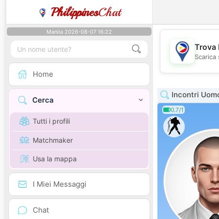
Philippines
Chat
Manila 2026-08-07 16:22
Trova 
Scarica 
Home
Incontri Uom
Cerca
0.7/1
Tutti i profili
Matchmaker
Usa la mappa
I Miei Messaggi
Chat