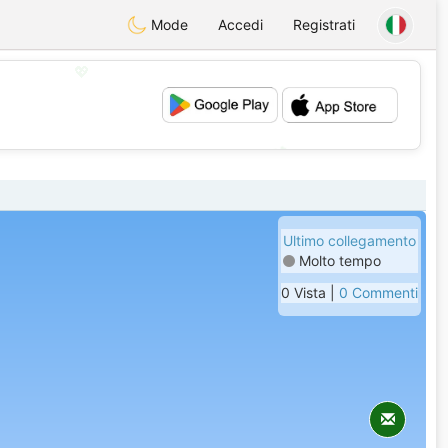
Mode
Accedi
Registrati
💖
💕
Ultimo collegamento
Molto tempo
0 Vista |
0 Commenti