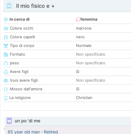
Il mio fisico e +
In cerca di
femmina
Colore occhi
marrone
Colore capelli
nero
Tipo di corpo
Normale
Formato
Non specificato
peso
Non specificato
Avere figli
Sì
Vuoi avere figli
Non specificato
Mosso dall'amore
Sì
La religione
Christian
un po 'di me
65 year old man - Retired