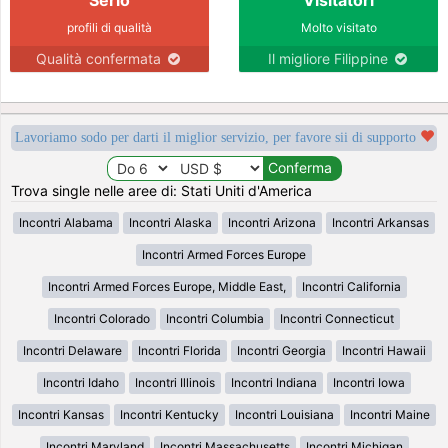
profili di qualità
Molto visitato
Qualità confermata
Il migliore Filippine
Lavoriamo sodo per darti il miglior servizio, per favore sii di supporto
Trova single nelle aree di: Stati Uniti d'America
Incontri Alabama
Incontri Alaska
Incontri Arizona
Incontri Arkansas
Incontri Armed Forces Europe
Incontri Armed Forces Europe, Middle East,
Incontri California
Incontri Colorado
Incontri Columbia
Incontri Connecticut
Incontri Delaware
Incontri Florida
Incontri Georgia
Incontri Hawaii
Incontri Idaho
Incontri Illinois
Incontri Indiana
Incontri Iowa
Incontri Kansas
Incontri Kentucky
Incontri Louisiana
Incontri Maine
Incontri Maryland
Incontri Massachusetts
Incontri Michigan