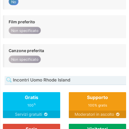
No
Film preferito
Non specificato
Canzone preferita
Non specificato
Incontri Uomo Rhode Island
Gratis
Supporto
%
100
100% gratis
Servizi gratuiti
Moderatori in ascolto
Serio
Visitatori