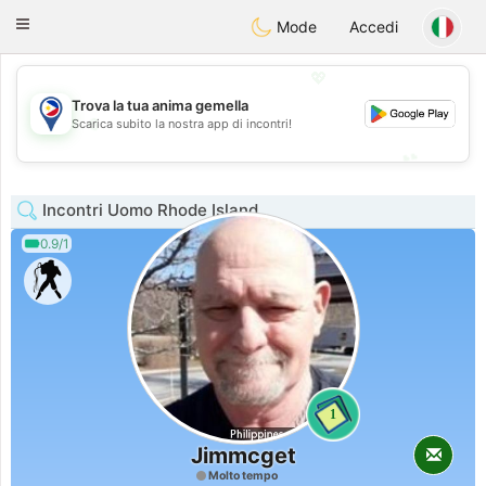
Philippines
Chat
Toggle
Mode
Accedi
navigation
💖
Trova la tua anima gemella
💖
Scarica subito la nostra app di incontri!
💕
💕
Incontri Uomo Rhode Island
0.9/1
1
Jimmcget
Molto tempo