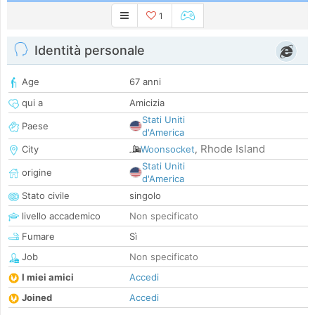
1
Identità personale
Age
67 anni
qui a
Amicizia
Stati Uniti
Paese
d'America
Rhode Island
City
Woonsocket
,
Stati Uniti
origine
d'America
Stato civile
singolo
livello accademico
Non specificato
Fumare
Sì
Job
Non specificato
I miei amici
Accedi
Joined
Accedi