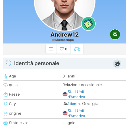
0
Andrew12
Molto tempo
0
Identità personale
Age
31 anni
qui a
Relazione occasionale
Stati Uniti
Paese
d'America
Georgia
City
Atlanta
,
Stati Uniti
origine
d'America
Stato civile
singolo