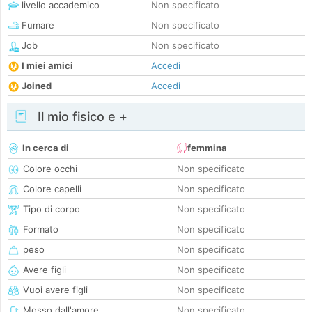
livello accademico
Non specificato
Fumare
Non specificato
Job
Non specificato
I miei amici
Accedi
Joined
Accedi
Il mio fisico e +
In cerca di
femmina
Colore occhi
Non specificato
Colore capelli
Non specificato
Tipo di corpo
Non specificato
Formato
Non specificato
peso
Non specificato
Avere figli
Non specificato
Vuoi avere figli
Non specificato
Mosso dall'amore
Non specificato