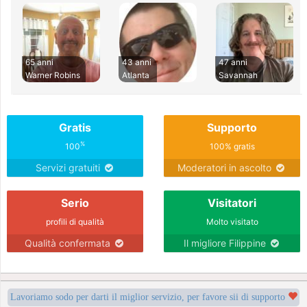
65 anni
43 anni
47 anni
Warner Robins
Atlanta
Savannah
Gratis
Supporto
%
100
100% gratis
Servizi gratuiti
Moderatori in ascolto
Serio
Visitatori
profili di qualità
Molto visitato
Qualità confermata
Il migliore Filippine
Lavoriamo sodo per darti il miglior servizio, per favore sii di supporto