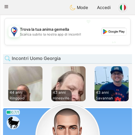
Philippines
Chat
Toggle
Mode
Accedi
navigation
💖
Trova la tua anima gemella
💖
Scarica subito la nostra app di incontri!
💕
💕
Incontri Uomo Georgia
44 anni
43 anni
43 anni
Ringgold
Hinesville
Savannah
0.7/1