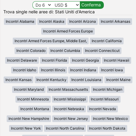
Trova single nelle aree di: Stati Uniti d'America
Incontri Alabama
Incontri Alaska
Incontri Arizona
Incontri Arkansas
Incontri Armed Forces Europe
Incontri Armed Forces Europe, Middle East,
Incontri California
Incontri Colorado
Incontri Columbia
Incontri Connecticut
Incontri Delaware
Incontri Florida
Incontri Georgia
Incontri Hawaii
Incontri Idaho
Incontri Illinois
Incontri Indiana
Incontri Iowa
Incontri Kansas
Incontri Kentucky
Incontri Louisiana
Incontri Maine
Incontri Maryland
Incontri Massachusetts
Incontri Michigan
Incontri Minnesota
Incontri Mississippi
Incontri Missouri
Incontri Montana
Incontri Nebraska
Incontri Nevada
Incontri New Hampshire
Incontri New Jersey
Incontri New Mexico
Incontri New York
Incontri North Carolina
Incontri North Dakota