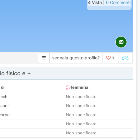
4 Vista |
0 Commenti
segnala questo profilo?
3
io fisico e +
 di
femmina
occhi
Non specificato
apelli
Non specificato
corpo
Non specificato
Non specificato
Non specificato