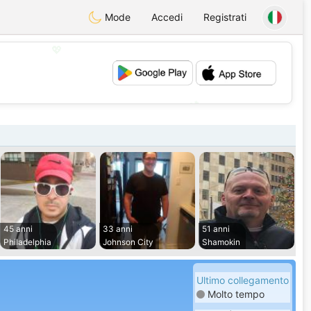
Mode
Accedi
Registrati
💖
💕
45 anni
33 anni
51 anni
Philadelphia
Johnson City
Shamokin
Ultimo collegamento
Molto tempo