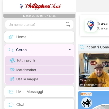
Philippines
Chat
Manila 2026-08-07 10:46
Trova 
Scarica 
Home
Incontri Uom
Cerca
Tutti i profili
Matchmaker
Usa la mappa
27 anni
Williamsport
I Miei Messaggi
0.5/1
Chat