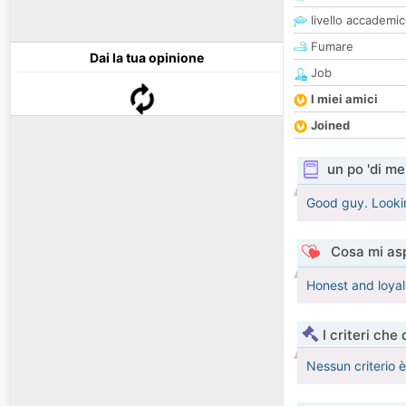
livello accademi
Fumare
Dai la tua opinione
Job
I miei amici
Joined
un po 'di me
Good guy. Lookin
Cosa mi asp
Honest and loyal
I criteri che
Nessun criterio 