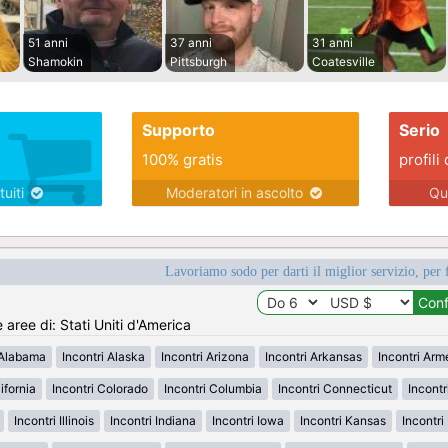
51 anni
37 anni
31 anni
Shamokin
Pittsburgh
Coatesville
Supporto
Serio
100% gratis
profili 
tuiti
Moderatori in ascolto
Qu
Lavoriamo sodo per darti il miglior servizio, per 
e aree di: Stati Uniti d'America
 Alabama
Incontri Alaska
Incontri Arizona
Incontri Arkansas
Incontri Ar
ifornia
Incontri Colorado
Incontri Columbia
Incontri Connecticut
Incont
Incontri Illinois
Incontri Indiana
Incontri Iowa
Incontri Kansas
Incontr