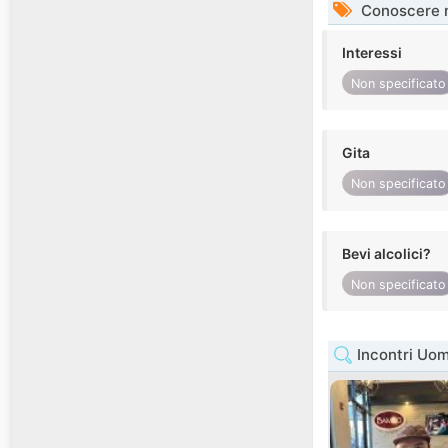
Conoscere 
Interessi
Non specificato
Gita
Non specificato
Bevi alcolici?
Non specificato
Incontri Uo