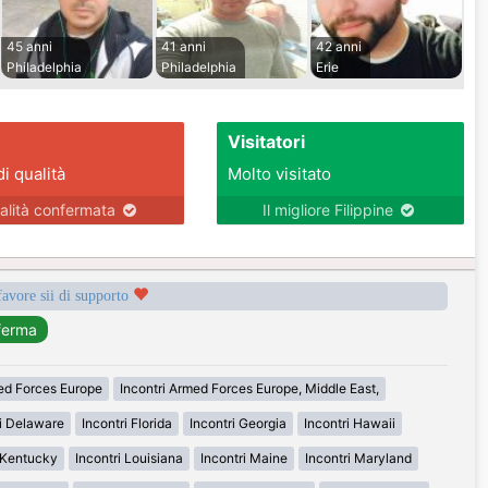
45 anni
41 anni
42 anni
Philadelphia
Philadelphia
Erie
Visitatori
di qualità
Molto visitato
alità confermata
Il migliore Filippine
favore sii di supporto
med Forces Europe
Incontri Armed Forces Europe, Middle East,
ri Delaware
Incontri Florida
Incontri Georgia
Incontri Hawaii
i Kentucky
Incontri Louisiana
Incontri Maine
Incontri Maryland