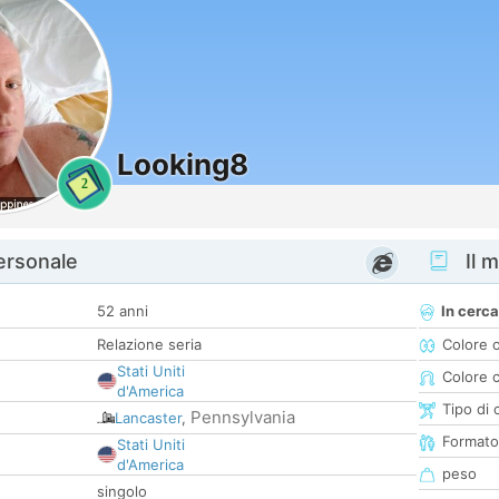
Looking8
2
personale
Il m
52 anni
In cerca
Relazione seria
Colore 
Stati Uniti
Colore c
d'America
Tipo di 
Pennsylvania
Lancaster
,
Formato
Stati Uniti
d'America
peso
singolo