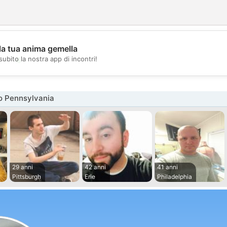
la tua anima gemella
💖
subito la nostra app di incontri!
💕
o Pennsylvania
29 anni
42 anni
41 anni
Pittsburgh
Erie
Philadelphia