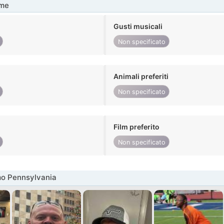
me
Gusti musicali
Non specificato
Animali preferiti
Non specificato
Film preferito
Non specificato
mo Pennsylvania