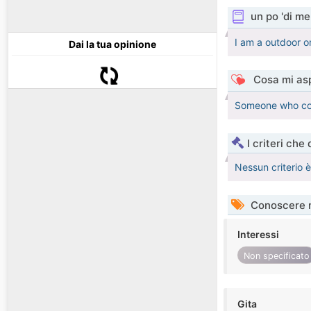
un po 'di me
I am a outdoor or
Dai la tua opinione
Cosa mi asp
Someone who comp
I criteri che
Nessun criterio 
Conoscere 
Interessi
Non specificato
Gita