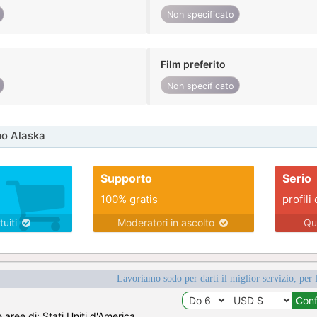
Non specificato
Film preferito
Non specificato
mo Alaska
Supporto
Serio
100% gratis
profili 
tuiti
Moderatori in ascolto
Qu
Lavoriamo sodo per darti il miglior servizio, per 
e aree di: Stati Uniti d'America