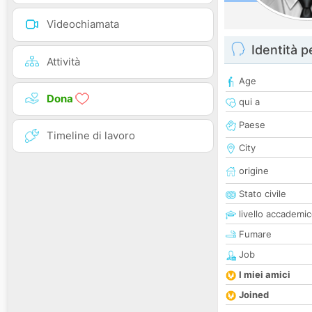
Videochiamata
Identità 
Attività
Age
Dona
qui a
Paese
Timeline di lavoro
City
origine
Stato civile
livello accademi
Fumare
Job
I miei amici
Joined