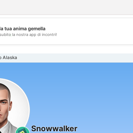
la tua anima gemella
💖
subito la nostra app di incontri!
💕
o Alaska
Snowwalker