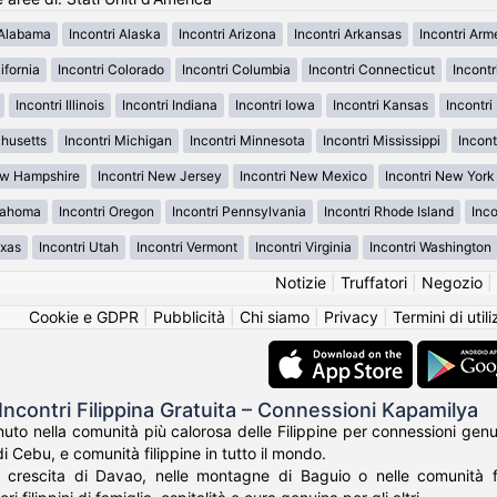
 Alabama
Incontri Alaska
Incontri Arizona
Incontri Arkansas
Incontri Ar
ifornia
Incontri Colorado
Incontri Columbia
Incontri Connecticut
Incont
Incontri Illinois
Incontri Indiana
Incontri Iowa
Incontri Kansas
Incontr
chusetts
Incontri Michigan
Incontri Minnesota
Incontri Mississippi
Incont
ew Hampshire
Incontri New Jersey
Incontri New Mexico
Incontri New York
klahoma
Incontri Oregon
Incontri Pennsylvania
Incontri Rhode Island
Inco
exas
Incontri Utah
Incontri Vermont
Incontri Virginia
Incontri Washington
Notizie
|
Truffatori
|
Negozio
|
Cookie e GDPR
|
Pubblicità
|
Chi siamo
|
Privacy
|
Termini di util
Incontri Filippina Gratuita – Connessioni Kapamilya
o nella comunità più calorosa delle Filippine per connessioni genuine
di Cebu, e comunità filippine in tutto il mondo.
a crescita di Davao, nelle montagne di Baguio o nelle comunità fi