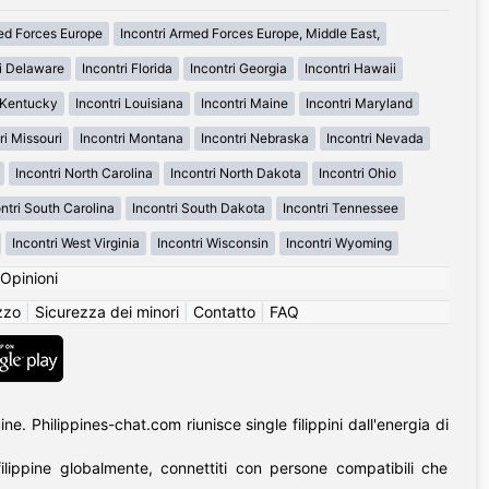
med Forces Europe
Incontri Armed Forces Europe, Middle East,
ri Delaware
Incontri Florida
Incontri Georgia
Incontri Hawaii
i Kentucky
Incontri Louisiana
Incontri Maine
Incontri Maryland
ri Missouri
Incontri Montana
Incontri Nebraska
Incontri Nevada
Incontri North Carolina
Incontri North Dakota
Incontri Ohio
ntri South Carolina
Incontri South Dakota
Incontri Tennessee
Incontri West Virginia
Incontri Wisconsin
Incontri Wyoming
Opinioni
izzo
|
Sicurezza dei minori
|
Contatto
|
FAQ
. Philippines-chat.com riunisce single filippini dall'energia di
lippine globalmente, connettiti con persone compatibili che