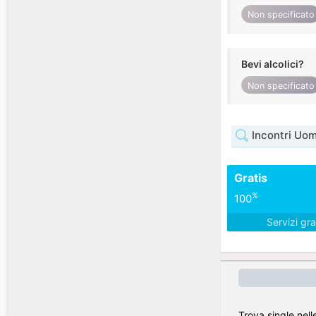
Non specificato
Bevi alcolici?
Non specificato
Incontri Uo
Gratis
%
100
Servizi gra
Trova single nell