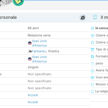
0
personale
Il m
66 anni
In cerca
Relazione seria
Colore 
Stati Uniti
Colore c
d'America
Tipo di 
Alaska
Fairbanks
,
Formato
Stati Uniti
d'America
peso
singolo
Avere fig
co
Non specificato
Vuoi ave
Non specificato
Mosso d
Non specificato
La religi
Accedi
Accedi