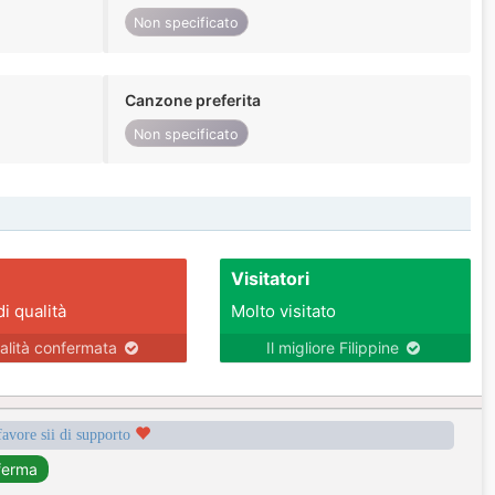
Non specificato
Canzone preferita
Non specificato
Visitatori
di qualità
Molto visitato
alità confermata
Il migliore Filippine
favore sii di supporto