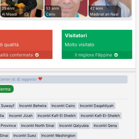
29 anni
53 anni
42 anni
Al Maadi
Cairo
Madinat an Nasr
Visitatori
di qualità
Molto visitato
alità confermata
Il migliore Filippine
favore sii di supporto
i Suwayf
Incontri Beheira
Incontri Cairo
Incontri Daqahliyah
lia
Incontri Jizah
Incontri Kafr El Sheikh
Incontri Kafr El-Sheikh
n Province
Incontri North Sinai
Incontri Qalyubia
Incontri Qena
Sinai
Incontri Suez
Incontri Washington