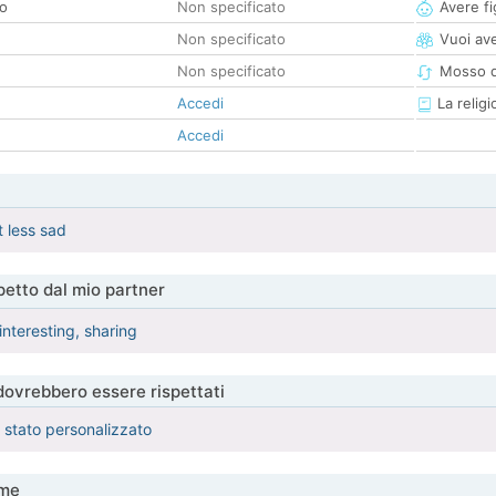
co
Non specificato
Avere fig
Non specificato
Vuoi ave
Non specificato
Mosso d
Accedi
La religi
Accedi
 less sad
etto dal mio partner
 interesting, sharing
 dovrebbero essere rispettati
è stato personalizzato
me