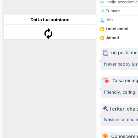
livello accademi
Fumare
Dai la tua opinione
Job
I miei amici
Joined
un po 'di me
Never happy just
Cosa mi asp
Friendly, caring,
I criteri che
Nessun criterio 
Conoscere 