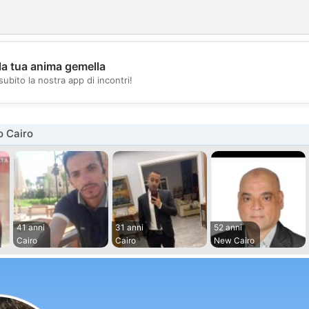
la tua anima gemella
💖
subito la nostra app di incontri!
💕
o Cairo
41 anni
31 anni
52 anni
Cairo
Cairo
New Cairo