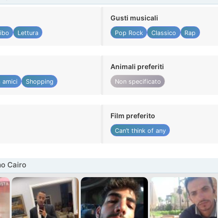
Gusti musicali
ibo
Lettura
Pop Rock
Classico
Rap
Animali preferiti
 amici
Shopping
Non specificato
Film preferito
Can’t think of any
o Cairo