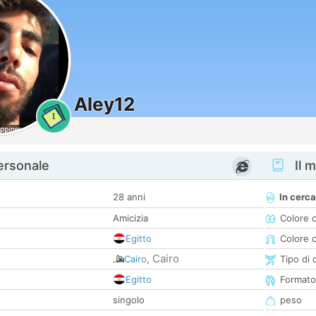
Aley12
1
personale
Il m
28 anni
In cerca
Amicizia
Colore 
Egitto
Colore c
Cairo
Cairo
,
Tipo di 
Egitto
Formato
singolo
peso