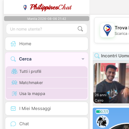
Philippines
Chat
Manila 2026-08-06 21:42
Trova 
Scarica 
Home
Incontri Uom
Cerca
Tutti i profili
Matchmaker
Usa la mappa
26 anni
Cairo
I Miei Messaggi
0.7/1
Chat