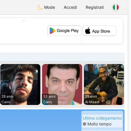
Mode
Accedi
Registrati
💖
💕
28 anni
53 anni
29 anni
Cairo
Cairo
Al Maadi
Ultimo collegamento
Molto tempo