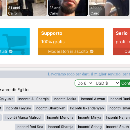
31 anni
28 anni
41 anni
Cairo
Cairo
Cairo
Supporto
Serio
100% gratis
profili 
tuiti
Moderatori in ascolto
Qu
Lavoriamo sodo per darti il miglior servizio, per 
 aree di: Egitto
-Qalyubia
Incontri Al-Sharqia
Incontri Assiut
Incontri Aswan
Incontri Ban
t
Incontri Faiyum
Incontri Gharbiyah
Incontri Iskandariyah
Incontri Ismai
Incontri Marsa Matrouh
Incontri Menofia
Incontri Minya
Incontri Najra
Incontri Red Sea
Incontri Sharqia
Incontri Sohag
Incontri South 