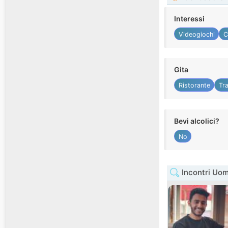
Interessi
Videogiochi
C
Gita
Ristorante
Tra
Bevi alcolici?
No
Incontri Uom