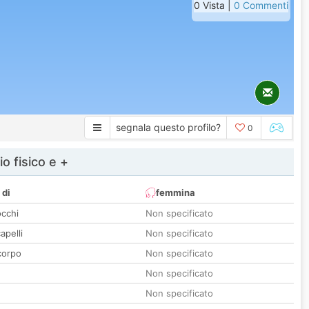
0 Vista |
0 Commenti
segnala questo profilo?
0
io fisico e +
 di
femmina
occhi
Non specificato
apelli
Non specificato
corpo
Non specificato
Non specificato
Non specificato