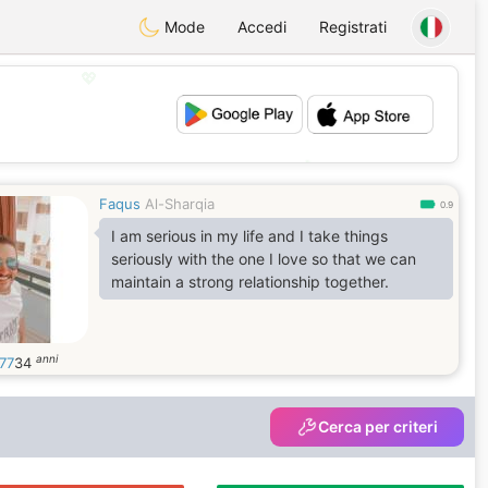
Mode
Accedi
Registrati
💖
💕
Faqus
Al-Sharqia
0.9
I am serious in my life and I take things
seriously with the one I love so that we can
maintain a strong relationship together.
anni
777
34
Cerca per criteri