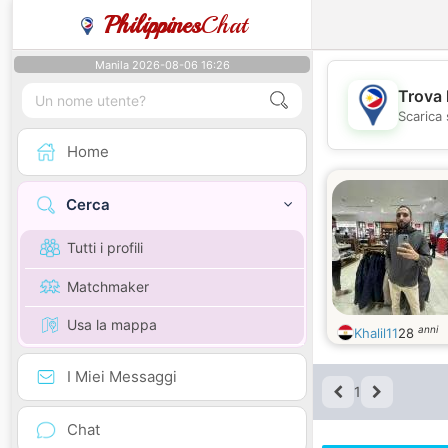
Philippines
Chat
Manila 2026-08-06 16:26
Trova 
Scarica 
Home
Cerca
Tutti i profili
Matchmaker
Usa la mappa
anni
Khalil11
28
I Miei Messaggi
1
Chat