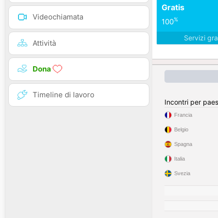
Gratis
Videochiamata
%
100
Servizi gra
Attività
Dona
Timeline di lavoro
Incontri per pae
Francia
Belgio
Spagna
Italia
Svezia