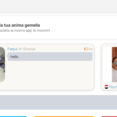
la tua anima gemella
subito la nostra app di incontri!
💖
💕
Faqus
Al-Sharqia
0.2
hello
Tito