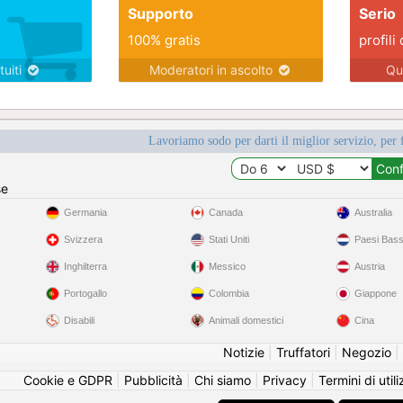
Supporto
Serio
100% gratis
profili 
tuiti
Moderatori in ascolto
Qu
Lavoriamo sodo per darti il miglior servizio, per 
se
Germania
Canada
Australia
Svizzera
Stati Uniti
Paesi Bass
Inghilterra
Messico
Austria
Portogallo
Colombia
Giappone
Disabili
Animali domestici
Cina
Notizie
|
Truffatori
|
Negozio
|
Cookie e GDPR
|
Pubblicità
|
Chi siamo
|
Privacy
|
Termini di util