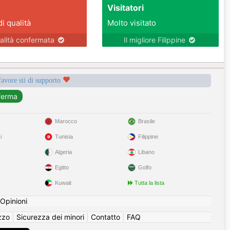
Visitatori
di qualità
Molto visitato
alità confermata
Il migliore Filippine
favore sii di supporto
Marocco
Brasile
i
Tunisia
Filippine
Algeria
Libano
Egitto
Golfo
Kuwait
Tutta la lista
Opinioni
izzo
|
Sicurezza dei minori
|
Contatto
|
FAQ