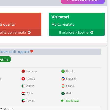
Visitatori
di qualità
Molto visitato
alità confermata
Il migliore Filippine
favore sii di supporto
Marocco
Brasile
i
Tunisia
Filippine
Algeria
Libano
Egitto
Golfo
Kuwait
Tutta la lista
Opinioni