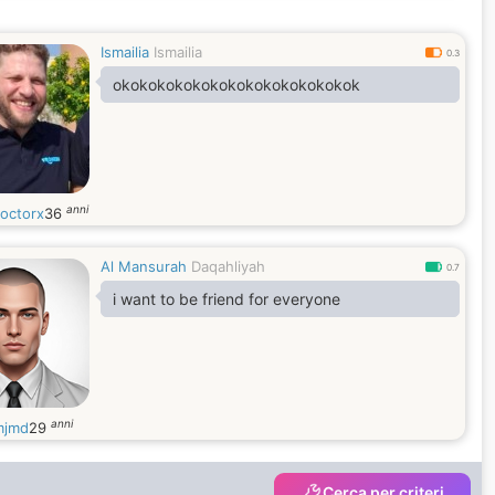
Ismailia
Ismailia
0.3
okokokokokokokokokokokokokok
anni
octorx
36
Al Mansurah
Daqahliyah
0.7
i want to be friend for everyone
anni
mjmd
29
Cerca per criteri