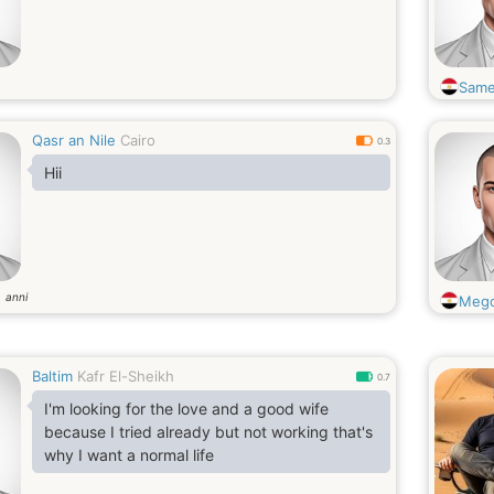
Sam
Qasr an Nile
Cairo
0.3
Hii
anni
5
Mego
Baltim
Kafr El-Sheikh
0.7
I'm looking for the love and a good wife
because I tried already but not working that's
why I want a normal life