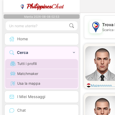
Philippines
Chat
Manila 2026-08-08 02:53
Trova 
Scarica 
Home
Cerca
Tutti i profili
Matchmaker
Usa la mappa
Mazennnnnn...
I Miei Messaggi
Chat