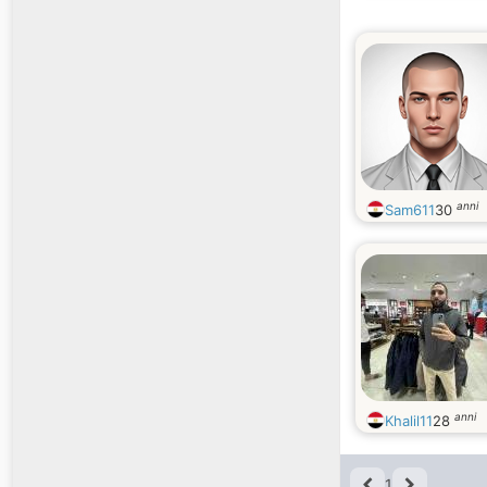
anni
Sam611
30
anni
Khalil11
28
1