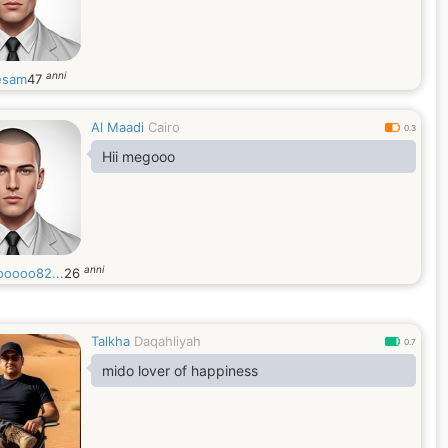
anni
esam
47
Al Maadi
Cairo
0.3
Hii megooo
anni
oooo82...
26
Talkha
Daqahliyah
0.7
mido lover of happiness