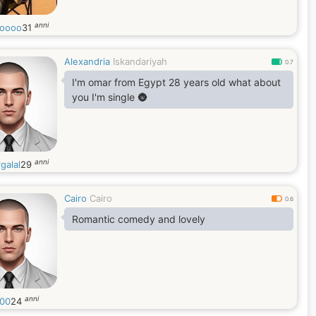
anni
oooo
31
Alexandria
Iskandariyah
0.7
I'm omar from Egypt 28 years old what about
you I'm single 🌚
anni
galal
29
Cairo
Cairo
0.6
Romantic comedy and lovely
anni
00
24