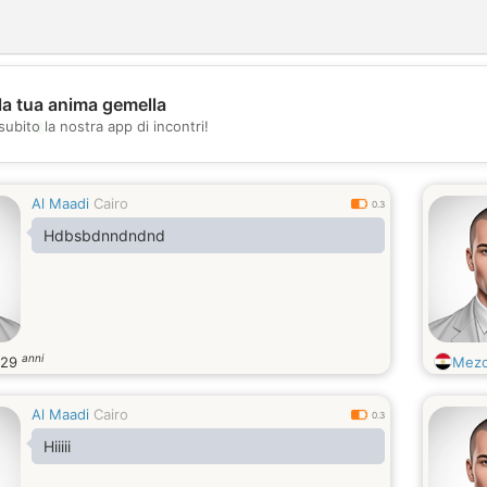
la tua anima gemella
💖
subito la nostra app di incontri!
💕
Al Maadi
Cairo
0.3
Hdbsbdnndndnd
anni
29
Mez
Al Maadi
Cairo
0.3
Hiiiii