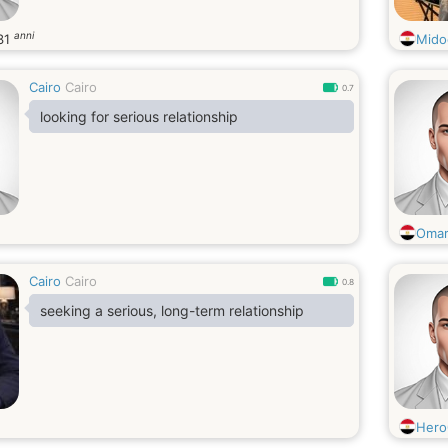
anni
31
Mido
Cairo
Cairo
0.7
looking for serious relationship
Omar
Cairo
Cairo
0.8
seeking a serious, long-term relationship
Hero