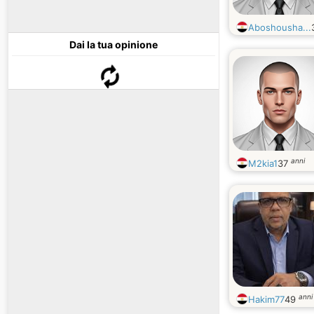
Aboshousha...
Dai la tua opinione
anni
M2kia1
37
anni
Hakim77
49