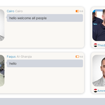
Cairo
Cairo
0.3
hello welcome all people
Thed
Faqus
Al-Sharqia
0.2
hello
Amr