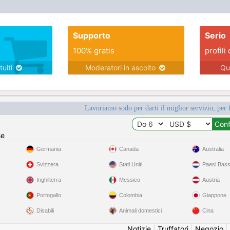
Supporto
Serio
100% gratis
profili 
tuiti
Moderatori in ascolto
Qu
Lavoriamo sodo per darti il miglior servizio, per 
se
Germania
Canada
Australia
Svizzera
Stati Uniti
Paesi Bass
Inghilterra
Messico
Austria
Portogallo
Colombia
Giappone
Disabili
Animali domestici
Cina
Notizie
|
Truffatori
|
Negozio
|