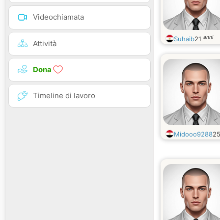
Videochiamata
anni
Suhaib
21
Attività
Dona
Timeline di lavoro
Midooo9288
2