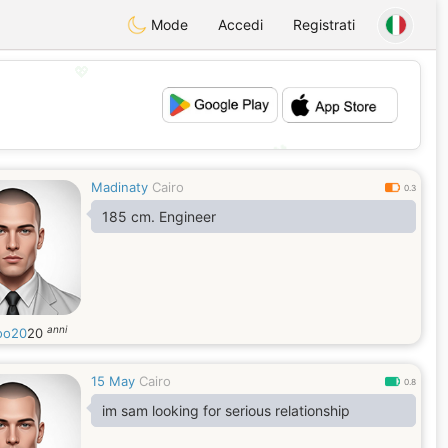
Mode
Accedi
Registrati
💖
💕
Madinaty
Cairo
0.3
185 cm. Engineer
anni
oo20
20
15 May
Cairo
0.8
im sam looking for serious relationship