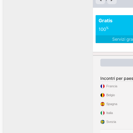
Gratis
%
100
Servizi gra
Incontri per pae
Francia
Belgio
Spagna
Italia
Svezia