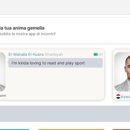
la tua anima gemella
💖
subito la nostra app di incontri!
💕
El-Mahalla El-Kubra
Gharbiyah
0.7
I'm kinda loving to read and play sport
anni
Aswe