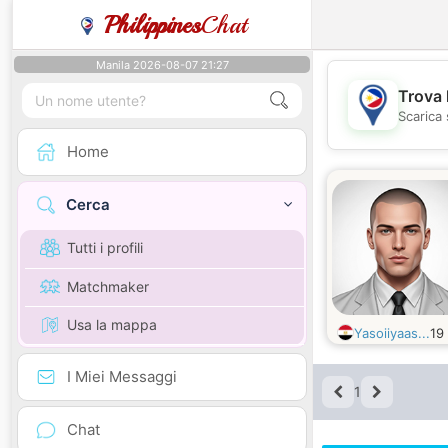
Philippines
Chat
Manila 2026-08-07 21:27
Trova 
Scarica 
Home
Cerca
Tutti i profili
Matchmaker
Usa la mappa
Yasoiiyaas...
19
I Miei Messaggi
1
Chat