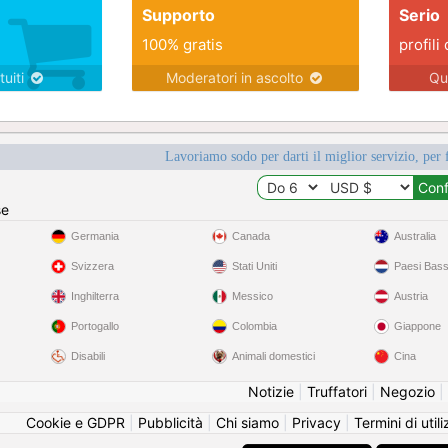
Supporto
Serio
100% gratis
profili 
tuiti
Moderatori in ascolto
Qu
Lavoriamo sodo per darti il miglior servizio, per 
se
Germania
Canada
Australia
Svizzera
Stati Uniti
Paesi Bass
Inghilterra
Messico
Austria
Portogallo
Colombia
Giappone
Disabili
Animali domestici
Cina
Notizie
|
Truffatori
|
Negozio
|
Cookie e GDPR
|
Pubblicità
|
Chi siamo
|
Privacy
|
Termini di util