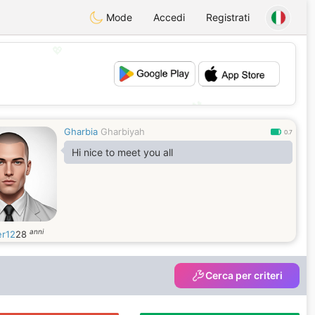
Mode
Accedi
Registrati
💖
💕
Gharbia
Gharbiyah
0.7
Hi nice to meet you all
anni
r12
28
Cerca per criteri