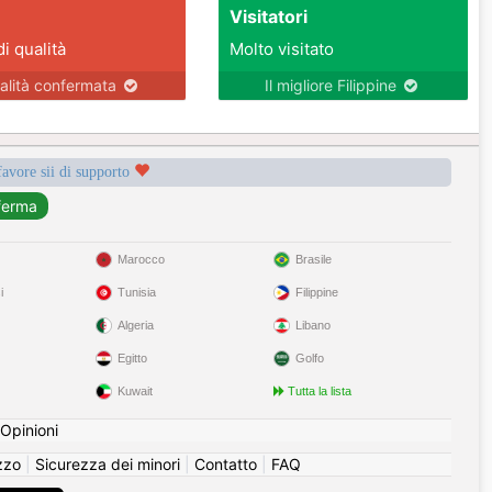
Visitatori
di qualità
Molto visitato
alità confermata
Il migliore Filippine
favore sii di supporto
Marocco
Brasile
i
Tunisia
Filippine
Algeria
Libano
Egitto
Golfo
Kuwait
Tutta la lista
Opinioni
izzo
|
Sicurezza dei minori
|
Contatto
|
FAQ