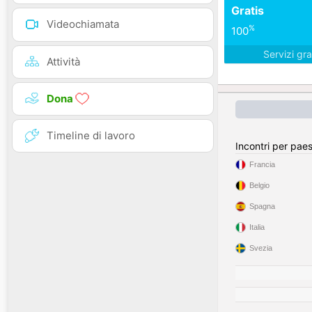
Gratis
Videochiamata
%
100
Servizi gra
Attività
Dona
Timeline di lavoro
Incontri per pae
Francia
Belgio
Spagna
Italia
Svezia