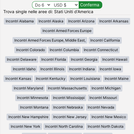
Trova single nelle aree di: Stati Uniti d'America
Incontri Alabama
Incontri Alaska
Incontri Arizona
Incontri Arkansas
Incontri Armed Forces Europe
Incontri Armed Forces Europe, Middle East,
Incontri California
Incontri Colorado
Incontri Columbia
Incontri Connecticut
Incontri Delaware
Incontri Florida
Incontri Georgia
Incontri Hawaii
Incontri Idaho
Incontri Illinois
Incontri Indiana
Incontri Iowa
Incontri Kansas
Incontri Kentucky
Incontri Louisiana
Incontri Maine
Incontri Maryland
Incontri Massachusetts
Incontri Michigan
Incontri Minnesota
Incontri Mississippi
Incontri Missouri
Incontri Montana
Incontri Nebraska
Incontri Nevada
Incontri New Hampshire
Incontri New Jersey
Incontri New Mexico
Incontri New York
Incontri North Carolina
Incontri North Dakota