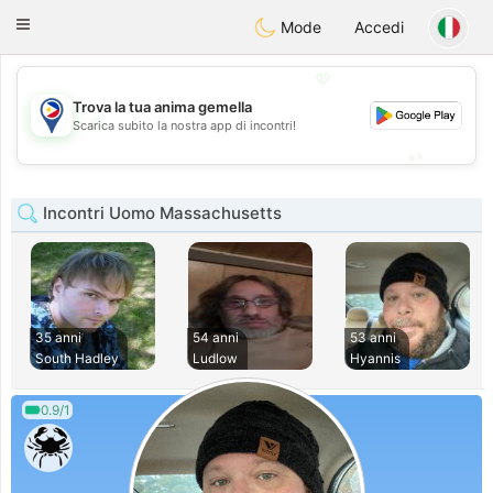
Philippines
Chat
Toggle
Mode
Accedi
navigation
💖
Trova la tua anima gemella
💖
Scarica subito la nostra app di incontri!
💕
💕
Incontri Uomo Massachusetts
35 anni
54 anni
53 anni
South Hadley
Ludlow
Hyannis
0.9/1