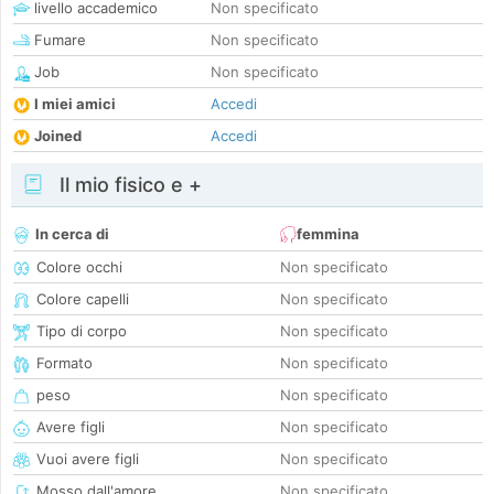
livello accademico
Non specificato
Fumare
Non specificato
Job
Non specificato
I miei amici
Accedi
Joined
Accedi
Il mio fisico e +
In cerca di
femmina
Colore occhi
Non specificato
Colore capelli
Non specificato
Tipo di corpo
Non specificato
Formato
Non specificato
peso
Non specificato
Avere figli
Non specificato
Vuoi avere figli
Non specificato
Mosso dall'amore
Non specificato