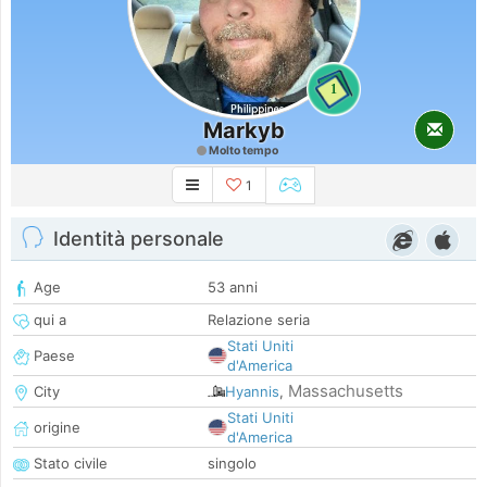
1
Markyb
Molto tempo
1
Identità personale
Age
53 anni
qui a
Relazione seria
Stati Uniti
Paese
d'America
Massachusetts
City
Hyannis
,
Stati Uniti
origine
d'America
Stato civile
singolo