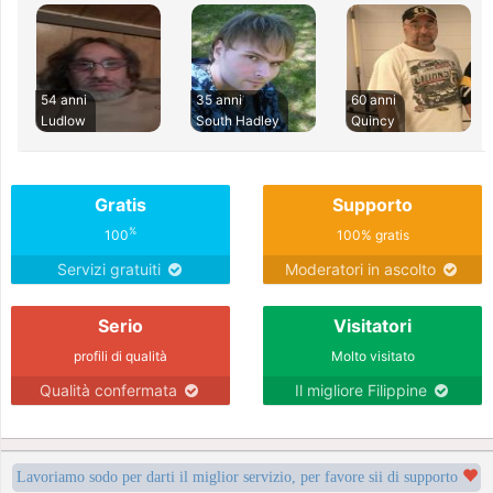
54 anni
35 anni
60 anni
Ludlow
South Hadley
Quincy
Gratis
Supporto
%
100
100% gratis
Servizi gratuiti
Moderatori in ascolto
Serio
Visitatori
profili di qualità
Molto visitato
Qualità confermata
Il migliore Filippine
Lavoriamo sodo per darti il miglior servizio, per favore sii di supporto